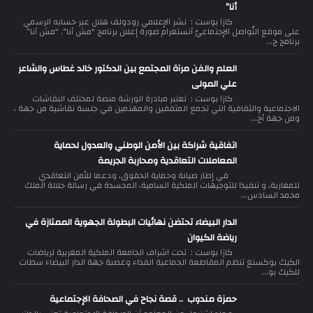
أنا”
كازا بوست : نشر الإعلامي رودولف هلال عبر حسابه الرسمي
على موقع التّواصل الإجتماعيّ أنستغرام صورة إعلان برنامج “مش أنا”. “مش أنا”
برنامج ج...
العلم والفن مرآة المجتمع بين الدكتور خالد غطاس والشاعر
علي المولى
كازا بوست : تعتبر مبادرة الورشة منصة لمختلف النقاشات
الاجتماعية والثقافية التي تجمع المثقفين والمهتمين في جلسة نقاشية من جهة ،
ومن جهة أخ...
اتفاقية شراكة بين الأمن الوطني والعدول لحماية
المعاملات التعاقدية ومحاربة الجريمة
في إطار صيانة وحماية الحقوق، ودعما للأمن التعاقدي
للمغاربة، و تنفيذا للتوجيهات الملكية السامية، المجسدة في رسالة جلالة الملك
محمد السادس...
الدار البيضاء تحتضن نهائيات البطولة الجهوية الممتازة في
رياضة الكيوان
كازا بوست : تحت اشراف الجامعة الملكية المغربية لرياضات
الكيك بوكسنغ تنظم المقاطعة الجماعية الفداء وعصبة جهة الدار البيضاء سطات
للكيك بو...
حمزة مندوب .. قصة نجاح في الصحافة الإجتماعية