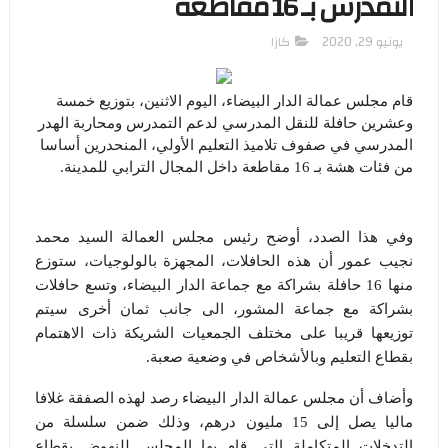
التمدرس بـ 16 مقاطعة
يونيو 29, 2020
كازا
قام مجلس عمالة الدار البيضاء، اليوم الاثنين، بتوزيع خمسة
وعشرين حافلة للنقل المدرسي لدعم التمدرس ومحاربة الهدر
المدرسي في صفوف تلاميذ التعليم الأولي، المنحدرين أساسا
من فئات هشة بـ 16 مقاطعة داخل المجال الترابي للمدينة.
وفي هذا الصدد، أوضح رئيس مجلس العمالة السيد محمد
نجيب عمور أن هذه الحافلات، المجهزة بالولوجيات، ستوزع
منها 16 حافلة بشراكة مع جماعة الدار البيضاء، وتسع حافلات
بشراكة مع جماعة المشور، الى جانب ثمان أخرى سيتم
توزيعها قريبا على مختلف الجمعيات الشريكة ذات الاهتمام
بقطاع التعليم وبالأشخاص في وضعية صعبة.
وأضاف أن مجلس عمالة الدار البيضاء رصد لهذه الصفقة غلافا
ماليا يصل إلى 15 مليون درهم، وذلك ضمن سلسلة من
التدخلات المتكاملة التي قام بها المجلس للنهوض بقطاع