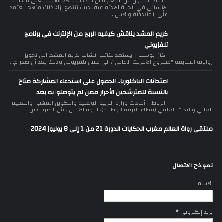
عماد اشنيول من المعلوم أن الصحافة الاجتماعية تعنى بالجانب
الإنساني في الحياة الاجتماعية، حيث تنتهج إزاء ذلك منهجا يعتمد
على الملاحظة والاس...
كريم المشد يناقش كيفيه الربح من الإنترنت في برنامج
تلفزيوني
كازا بوست : يستعد لكاتب الشاب كريم المشد، الي تحويل
رواياته السابقة "مشروع الانترنت المالي"، الي عمل تلفزيوني وذلك بعد أن صدر م...
امتحانات الباكلوريا.. الحصول على استدعاء المشاركة متاح
بالنسبة للمترشحين الأحرار ممن لم يتوصلوا به بعد
الرباط – أفادت وزارة التربية الوطنية والتكوين المهني والتعليم
العالي والبحث العلمي (قطاع التربية الوطنية)، اليوم الاثنين ، بأن المترشحين ...
ملتقى رواة العالم مغرب الحكايات الدورة 21 من 1 إلى 8 يوليوز 2024
نموذج الاتصال
الاسم
بريد إلكتروني
*