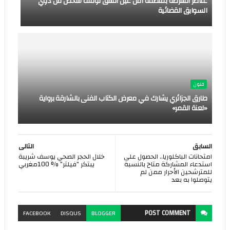
عناصر الشرطة بمنطقة أمن عين الشق توقف شخص من ذوي
السوابق القضائية
فنون
طارق الجزائري يشارك في معرض الكتاب الفنى بالشارقة برواية
«لعنة القمر»
السابق
التالى
امتحانات الباكلوريا.. الحصول على
خلال الحجر الصحي يوسف شريبة
استدعاء المشاركة متاح بالنسبة
يبتكر “فيلتر” % 100مغربي
للمترشحين الأحرار ممن لم
يتوصلوا به بعد
POST
COMMENT
FACEBOOK
DISQUS
BLOGGER