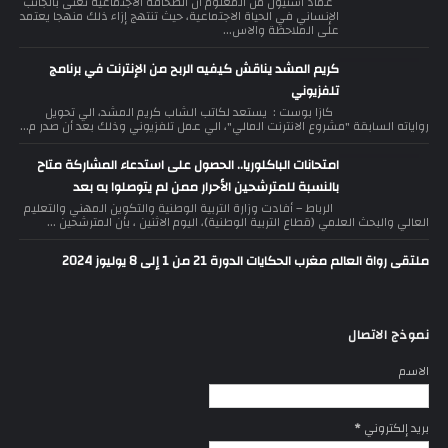
عماد اشنيول من المعلوم أن الصحافة الاجتماعية تعنى بالجانب
الإنساني في الحياة الاجتماعية، حيث تنتهج إزاء ذلك منهجا يعتمد
على الملاحظة والاس...
كريم المشد يناقش كيفيه الربح من الإنترنت في برنامج
تلفزيوني
كازا بوست : يستعد لكاتب الشاب كريم المشد، الي تحويل
رواياته السابقة "مشروع الانترنت المالي"، الي عمل تلفزيوني وذلك بعد أن صدر م...
امتحانات الباكلوريا.. الحصول على استدعاء المشاركة متاح
بالنسبة للمترشحين الأحرار ممن لم يتوصلوا به بعد
الرباط – أفادت وزارة التربية الوطنية والتكوين المهني والتعليم
العالي والبحث العلمي (قطاع التربية الوطنية)، اليوم الاثنين ، بأن المترشحين ...
ملتقى رواة العالم مغرب الحكايات الدورة 21 من 1 إلى 8 يوليوز 2024
نموذج الاتصال
الاسم
بريد إلكتروني
*