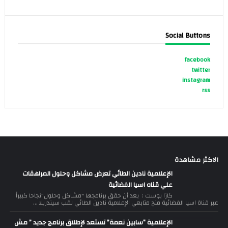
Social Buttons
facebook
twitter
instagram
rss
الاكثر مشاهدة
الإعلامية نادين الطائي تعرض مشاكل وحلول المراهقات
علي قناه اسيا الفضائية
كازا بوست : بعد أن حقق برنامجها "مشاكل وحلول"نجاحا كبيراً
عبر قناة اسيا الفضائية منح متابعي الإعلامية نادين الطائي لقب سيندريلا ...
الإعلامية “سابين نعمة” تستعد لإطلاق برنامج جديد ” مش