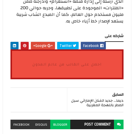
الذي أرسله إلى إدارة منصة «انستغرام» وأدرجته ضمن
«الفلترات» الموجودة على تطبيقها، وجربه حوالي 200​ ​
مليون مستخدم حول العالم، كما أن المبدع الشاب شريبة
يستعد لإصدار خط أزياء خاص به.
شاركه على
Google+
Twitter
Facebook
احصل على القالب من عالم المدون
السابق
ديما... جديد الفنان الإماراتي سيل
المطر باللهجة المغربية
POST
COMMENT
FACEBOOK
DISQUS
BLOGGER