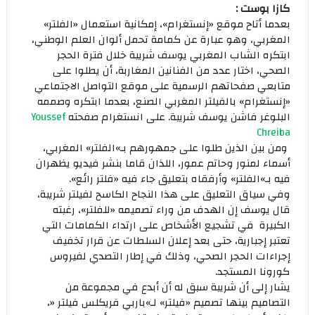
كازا بوست :
بعدما أتاح موقع «إنستغرام»، إمكانية استعمال «الفلتر»
المغربي، وهو عبارة عن كمامة تحمل ألوان العلم الوطني،
ابتكره الشاب المغربي يوسف شريبة خلال فترة الحجر
الصحي، اختار عدد من الفنانين المغاربة، أن يطلوا على
متابعي صفحاتهم الرسمية على موقع التواصل الاجتماعي
«إنستغرام» بالفيلتر المغربي الصنع، بعدما ابتكره وصممه
البلوغر فاشن يوسف شريبة. على انستغرام صفحته
Youssef
Chreiba
ومن بين الذين طلوا على جمهورهم بـ»الفلتر» المغربي،
أسماء لمنور وحاتم عمور، اللذان قاما بنشر فيديو يظهران
فيه بـ»الفلتر» وأرفقاه بتعليق جاء فيه «فلتر رائع».
وفي سياق التعليق على هذا النجاح الكاسح لفيلتر شريبة،
قال يوسف إن الهدف من وراء تصميمه «للفلتر»، رغبته
الكبيرة في تشجيع الأشخاص على ارتداء الكمامات التي
تعتبر إجبارية، حتى بعد إعلان السلطات عن قرار تخفيف
إجراءات الحجر الصحي، وذلك في إطار التصدي لفيروس
كورونا المستجد.
يشار إلى أن شريبة سبق له أن أبدع في مجموعة من
التصاميم بينها تصميم «فيلتر» لـ»باربي فريكلس فيلتر «،