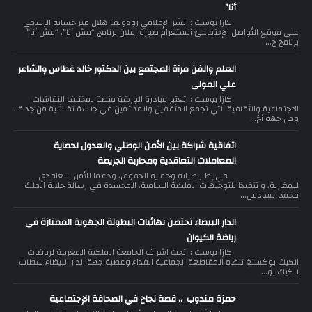
أنا”
كازا بوست : نشر الإعلامي رودولف هلال عبر حسابه الرسمي
على موقع التّواصل الإجتماعيّ أنستغرام صورة إعلان برنامج “مش أنا”. “مش أنا”
برنامج ج...
العلم والفن مرآة المجتمع بين الدكتور خالد غطاس والشاعر
علي المولى
كازا بوست : تعتبر مبادرة الورشة منصة لمختلف النقاشات
الاجتماعية والثقافية التي تجمع المثقفين والمهتمين في جلسة نقاشية من جهة ،
ومن جهة أخ...
اتفاقية شراكة بين الأمن الوطني والعدول لحماية
المعاملات التعاقدية ومحاربة الجريمة
في إطار صيانة وحماية الحقوق، ودعما للأمن التعاقدي
للمغاربة، و تنفيذا للتوجيهات الملكية السامية، المجسدة في رسالة جلالة الملك
محمد السادس...
الدار البيضاء تحتضن نهائيات البطولة الجهوية الممتازة في
رياضة الكيوان
كازا بوست : تحت اشراف الجامعة الملكية المغربية لرياضات
الكيك بوكسنغ تنظم المقاطعة الجماعية الفداء وعصبة جهة الدار البيضاء سطات
للكيك بو...
حمزة مندوب .. قصة نجاح في الصحافة الإجتماعية