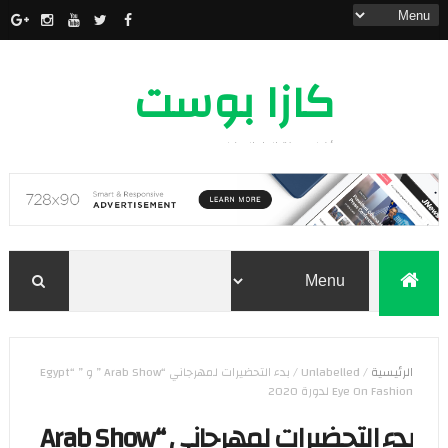
كازا بوست
أخبار مدينة الدار البيضاء
الرئيسية
/
Unlabelled
/
بدء التحضيرات لمهرجاني “Arab Show ” و ” “Egypt
Eye On Fashion لدورة 2020
بدء التحضيرات لمهرجاني “Arab Show