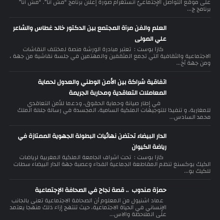
على موقع التّواصل الإجتماعيّ أنستغرام صورة إعلان برنامج “مش أنا”. “مش أنا”
برنامج ج...
العلم والفن مرآة المجتمع بين الدكتور خالد غطاس والشاعر
علي المولى
كازا بوست : تعتبر مبادرة الورشة منصة لمختلف النقاشات
الاجتماعية والثقافية التي تجمع المثقفين والمهتمين في جلسة نقاشية من جهة ،
ومن جهة أخ...
اتفاقية شراكة بين الأمن الوطني والعدول لحماية
المعاملات التعاقدية ومحاربة الجريمة
في إطار صيانة وحماية الحقوق، ودعما للأمن التعاقدي
للمغاربة، و تنفيذا للتوجيهات الملكية السامية، المجسدة في رسالة جلالة الملك
محمد السادس...
الدار البيضاء تحتضن نهائيات البطولة الجهوية الممتازة في
رياضة الكيوان
كازا بوست : تحت اشراف الجامعة الملكية المغربية لرياضات
الكيك بوكسنغ تنظم المقاطعة الجماعية الفداء وعصبة جهة الدار البيضاء سطات
للكيك بو...
حمزة مندوب .. قصة نجاح في الصحافة الإجتماعية
عماد اشنيول من المعلوم أن الصحافة الاجتماعية تعنى بالجانب
الإنساني في الحياة الاجتماعية، حيث تنتهج إزاء ذلك منهجا يعتمد
على الملاحظة والاس...