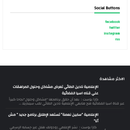
Social Buttons
facebook
twitter
instagram
rss
الاكثر مشاهدة
الإعلامية نادين الطائي تعرض مشاكل وحلول المراهقات
علي قناه اسيا الفضائية
كازا بوست : بعد أن حقق برنامجها "مشاكل وحلول"نجاحا كبيراً
عبر قناة اسيا الفضائية منح متابعي الإعلامية نادين الطائي لقب سيندريلا ...
الإعلامية “سابين نعمة” تستعد لإطلاق برنامج جديد ” مش
أنا”
كازا بوست : نشر الإعلامي رودولف هلال عبر حسابه الرسمي