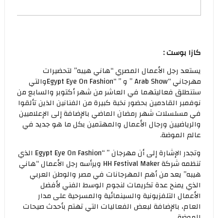
كازا بوست :
يستعد رجل الأعمال المصري “هاني هيبه” لتحضيرات
مهرجاني “Arab Show ” و ” “Egypt Eye On Fashionوالتي
ستنطلق فعاليتهما في العاشر من شهر أكتوبر والسابع من
نوفمبر القادمين بحضور نخبة كبيرة من الفنانين الذين تألقوا
في مسلسلات شهر رمضان الماضي بالإضافة إلى الإعلاميين
والرياضيين ورجال الأعمال والمهتمين بكل ما هو جديد في
عالم الموضة.
وتجدر الإشارة إلى أن مهرجان ” “Egypt Eye On Fashion الذي
تنظمه شركة HH Festival Maker ويرأسه رجل الأعمال “هاني
هيبه” يعد من أهم المهرجانات في مصر والوطن العربي
الذي يمنح عدة تكريمات لنجوم الوسط الفني لأفضل
الأعمال التلفزيونية والسينمائية والمسرحية على مدار
العام، بالإضافة لبعض الفعاليات التي تهتم بأحدث صيحات
الموضة.