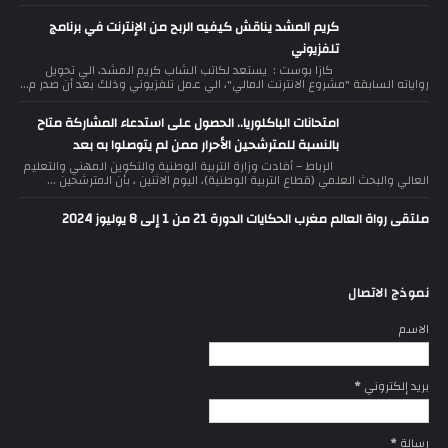
كريم المشد يناقش كيفيه الربح من الإنترنت في برنامج
تلفزيوني
كازا بوست : يستعد لكاتب الشاب كريم المشد، الي تحويل
رواياته السابقة "مشروع الانترنت المالي"، الي عمل تلفزيوني وذلك بعد أن صدر م...
امتحانات الباكلوريا.. الحصول على استدعاء المشاركة متاح
بالنسبة للمترشحين الأحرار ممن لم يتوصلوا به بعد
الرباط – أفادت وزارة التربية الوطنية والتكوين المهني والتعليم
العالي والبحث العلمي (قطاع التربية الوطنية)، اليوم الاثنين ، بأن المترشحين ...
ملتقى رواة العالم مغرب الحكايات الدورة 21 من 1 إلى 8 يوليوز 2024
نموذج الاتصال
الاسم
بريد إلكتروني
*
رسالة
*