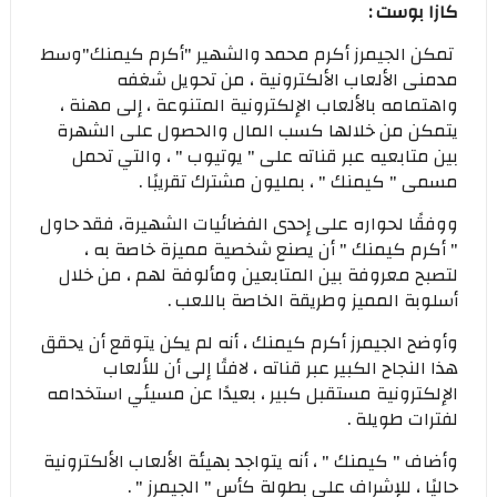
كازا بوست :
تمكن الجيمرز أكرم محمد والشهير "أكرم كيمنك"وسط
مدمنى الألعاب الألكترونية ، من تحويل شغفه
واهتمامه بالألعاب الإلكترونية المتنوعة ، إلى مهنة ،
يتمكن من خلالها كسب المال والحصول على الشهرة
بين متابعيه عبر قناته على " يوتيوب " ، والتي تحمل
مسمى " كيمنك " ، بمليون مشترك تقريبًا .
ووفقًا لحواره على إحدى الفضائيات الشهيرة، فقد حاول
" أكرم كيمنك " أن يصنع شخصية مميزة خاصة به ،
لتصبح معروفة بين المتابعين ومألوفة لهم ، من خلال
أسلوبة المميز وطريقة الخاصة باللعب .
وأوضح الجيمرز أكرم كيمنك ، أنه لم يكن يتوقع أن يحقق
هذا النجاح الكبير عبر قناته ، لافتًا إلى أن للألعاب
الإلكترونية مستقبل كبير ، بعيدًا عن مسيئي استخدامه
لفترات طويلة .
وأضاف " كيمنك " ، أنه يتواجد بهيئة الألعاب الألكترونية
حاليًا ، للإشراف على بطولة كأس " الجيمرز " .