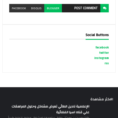
POST
COMMENT
FACEBOOK
DISQUS
BLOGGER
Social Buttons
facebook
twitter
instagram
rss
الاكثر مشاهدة
الإعلامية نادين الطائي تعرض مشاكل وحلول المراهقات
علي قناه اسيا الفضائية
كازا بوست : بعد أن حقق برنامجها "مشاكل وحلول"نجاحا كبيراً