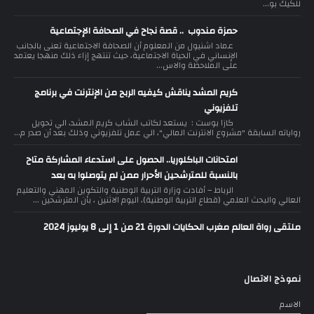
للكيك بو...
حمزة مندوب .. قصة نجاح في الصحافة الإجتماعية
عماد اشنيول من المعلوم أن الصحافة الاجتماعية تعنى بالجانب
الإنساني في الحياة الاجتماعية، حيث تنتهج إزاء ذلك منهجا يعتمد
على الملاحظة والاس...
كريم المشد يناقش كيفيه الربح من الإنترنت في برنامج
تلفزيوني
كازا بوست : يستعد لكاتب الشاب كريم المشد، الي تحويل
رواياته السابقة "مشروع الانترنت المالي"، الي عمل تلفزيوني وذلك بعد أن صدر م...
امتحانات الباكلوريا.. الحصول على استدعاء المشاركة متاح
بالنسبة للمترشحين الأحرار ممن لم يتوصلوا به بعد
الرباط – أفادت وزارة التربية الوطنية والتكوين المهني والتعليم
العالي والبحث العلمي (قطاع التربية الوطنية)، اليوم الاثنين ، بأن المترشحين ...
ملتقى رواة العالم مغرب الحكايات الدورة 21 من 1 إلى 8 يوليوز 2024
نموذج الاتصال
الاسم