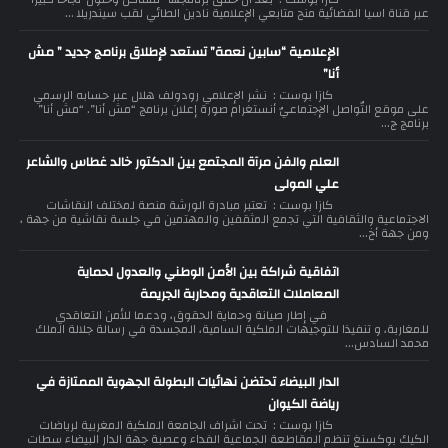
عبر قناة اسيا الفضائية منح متابعي الإعلامية نادين الطائي لقب سيندريلا ...
الإعلامية “سابين نعمة” تستعد لإطلاق برنامج جديد ” مش
أنا”
كازا بوست : نشر الإعلامي رودولف هلال عبر حسابه الرسمي
على موقع التّواصل الإجتماعيّ أنستغرام صورة إعلان برنامج “مش أنا”. “مش أنا”
برنامج ج...
العلم والفن مرآة المجتمع بين الدكتور خالد غطاس والشاعر
علي المولى
كازا بوست : تعتبر مبادرة الورشة منصة لمختلف النقاشات
الاجتماعية والثقافية التي تجمع المثقفين والمهتمين في جلسة نقاشية من جهة ،
ومن جهة أخ...
اتفاقية شراكة بين الأمن الوطني والعدول لحماية
المعاملات التعاقدية ومحاربة الجريمة
في إطار صيانة وحماية الحقوق، ودعما للأمن التعاقدي
للمغاربة، و تنفيذا للتوجيهات الملكية السامية، المجسدة في رسالة جلالة الملك
محمد السادس...
الدار البيضاء تحتضن نهائيات البطولة الجهوية الممتازة في
رياضة الكيوان
كازا بوست : تحت اشراف الجامعة الملكية المغربية لرياضات
الكيك بوكسنغ تنظم المقاطعة الجماعية الفداء وعصبة جهة الدار البيضاء سطات