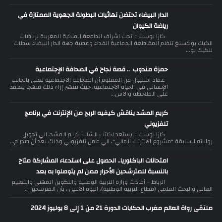
الدار البيضاء تحتضن نهائيات البطولة الجهوية الممتازة في
رياضة الكيوان
كازا بوست : تحت اشراف الجامعة الملكية المغربية لرياضات
الكيك بوكسنغ تنظم المقاطعة الجماعية الفداء وعصبة جهة الدار البيضاء سطات
للكيك بو...
حمزة مندوب .. قصة نجاح في الصحافة الإجتماعية
عماد اشنيول من المعلوم أن الصحافة الاجتماعية تعنى بالجانب
الإنساني في الحياة الاجتماعية، حيث تنتهج إزاء ذلك منهجا يعتمد
على الملاحظة والاس...
كريم المشد يناقش كيفيه الربح من الإنترنت في برنامج
تلفزيوني
كازا بوست : يستعد لكاتب الشاب كريم المشد، الي تحويل
رواياته السابقة "مشروع الانترنت المالي"، الي عمل تلفزيوني وذلك بعد أن صدر م...
امتحانات الباكلوريا.. الحصول على استدعاء المشاركة متاح
بالنسبة للمترشحين الأحرار ممن لم يتوصلوا به بعد
الرباط – أفادت وزارة التربية الوطنية والتكوين المهني والتعليم
العالي والبحث العلمي (قطاع التربية الوطنية)، اليوم الاثنين ، بأن المترشحين ...
ملتقى رواة العالم مغرب الحكايات الدورة 21 من 1 إلى 8 يوليوز 2024