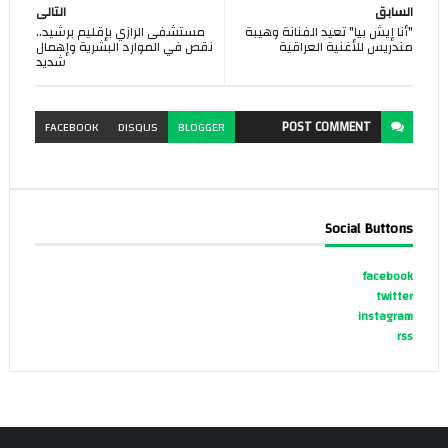
السابق
التالى
"أنا إيش بيا" تعيد الفنانة وهيبة
مستشفى الرازي بإقليم برشيد..
مندريس للأغنية العراقية
نقص في الموارد البشرية وإهمال
شديد
POST
COMMENT
FACEBOOK
DISQUS
BLOGGER
Social Buttons
facebook
twitter
instagram
rss