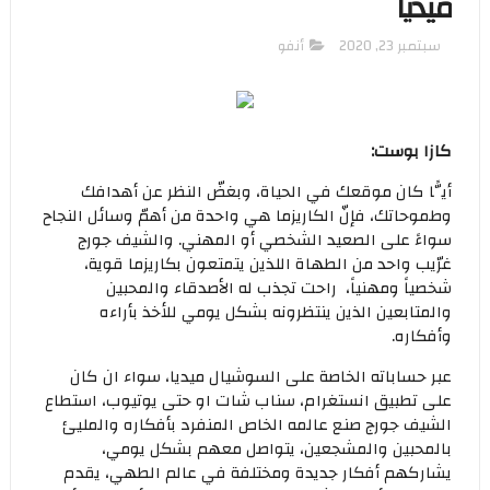
ميديا
سبتمبر 23, 2020
أنفو
كازا بوست:
أيًّا كان موقعك في الحياة، وبغضّ النظر عن أهدافك
وطموحاتك، فإنّ الكاريزما هي واحدة من أهمّ وسائل النجاح
سواءً على الصعيد الشخصي أو المهني. والشيف جورج
غرّيب واحد من الطهاة اللذين يتمتعون بكاريزما قوية،
شخصياً ومهنياً، راحت تجذب له الأصدقاء والمحبين
والمتابعين الذين ينتظرونه بشكل يومي للأخذ بأراءه
وأفكاره.
عبر حساباته الخاصة على السوشيال ميديا، سواء ان كان
على تطبيق انستغرام، سناب شات او حتى يوتيوب، استطاع
الشيف جورج صنع عالمه الخاص المنفرد بأفكاره والمليئ
بالمحبين والمشجعين، يتواصل معهم بشكل يومي،
يشاركهم أفكار جديدة ومختلفة في عالم الطهي، يقدم