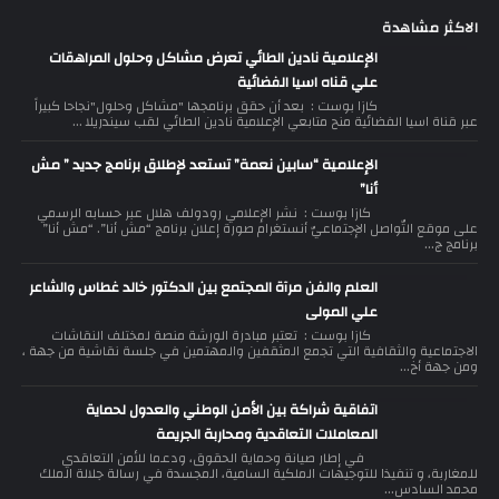
الاكثر مشاهدة
الإعلامية نادين الطائي تعرض مشاكل وحلول المراهقات
علي قناه اسيا الفضائية
كازا بوست : بعد أن حقق برنامجها "مشاكل وحلول"نجاحا كبيراً
عبر قناة اسيا الفضائية منح متابعي الإعلامية نادين الطائي لقب سيندريلا ...
الإعلامية “سابين نعمة” تستعد لإطلاق برنامج جديد ” مش
أنا”
كازا بوست : نشر الإعلامي رودولف هلال عبر حسابه الرسمي
على موقع التّواصل الإجتماعيّ أنستغرام صورة إعلان برنامج “مش أنا”. “مش أنا”
برنامج ج...
العلم والفن مرآة المجتمع بين الدكتور خالد غطاس والشاعر
علي المولى
كازا بوست : تعتبر مبادرة الورشة منصة لمختلف النقاشات
الاجتماعية والثقافية التي تجمع المثقفين والمهتمين في جلسة نقاشية من جهة ،
ومن جهة أخ...
اتفاقية شراكة بين الأمن الوطني والعدول لحماية
المعاملات التعاقدية ومحاربة الجريمة
في إطار صيانة وحماية الحقوق، ودعما للأمن التعاقدي
للمغاربة، و تنفيذا للتوجيهات الملكية السامية، المجسدة في رسالة جلالة الملك
محمد السادس...