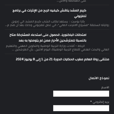
على الملاحظة والاس...
كريم المشد يناقش كيفيه الربح من الإنترنت في برنامج
تلفزيوني
كازا بوست : يستعد لكاتب الشاب كريم المشد، الي تحويل
رواياته السابقة "مشروع الانترنت المالي"، الي عمل تلفزيوني وذلك بعد أن صدر م...
امتحانات الباكلوريا.. الحصول على استدعاء المشاركة متاح
بالنسبة للمترشحين الأحرار ممن لم يتوصلوا به بعد
الرباط – أفادت وزارة التربية الوطنية والتكوين المهني والتعليم
العالي والبحث العلمي (قطاع التربية الوطنية)، اليوم الاثنين ، بأن المترشحين ...
ملتقى رواة العالم مغرب الحكايات الدورة 21 من 1 إلى 8 يوليوز 2024
نموذج الاتصال
الاسم
بريد إلكتروني
*