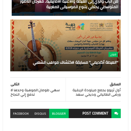
من الراب والراي إلى العيطة والأغنية الأمازيغية.. مهرجان الناظور
المتوسطي يحتفي بتنوع الموسيقى المغربية
فنون
"العيطة أكاديمي" مسابقة لاكتشاف مواهب الشعبي
السابق
التالى
أول ثريوو يجمع ميلودة الريفية
سهي طومان:الموهبة وحدها لا
ورضى الطالياني وديجي سعد
تدفع إلي النجاح
POST
COMMENT
FACEBOOK
DISQUS
BLOGGER