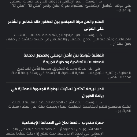
كازا بوست : نشر الإعلامي رودولف هلال عبر حسابه الرسمي
على موقع التّواصل الإجتماعيّ أنستغرام صورة إعلان برنامج “مش أنا”. “مش أنا”
برنامج ج...
العلم والفن مرآة المجتمع بين الدكتور خالد غطاس والشاعر
علي المولى
كازا بوست : تعتبر مبادرة الورشة منصة لمختلف النقاشات
الاجتماعية والثقافية التي تجمع المثقفين والمهتمين في جلسة نقاشية من جهة ،
ومن جهة أخ...
اتفاقية شراكة بين الأمن الوطني والعدول لحماية
المعاملات التعاقدية ومحاربة الجريمة
في إطار صيانة وحماية الحقوق، ودعما للأمن التعاقدي
للمغاربة، و تنفيذا للتوجيهات الملكية السامية، المجسدة في رسالة جلالة الملك
محمد السادس...
الدار البيضاء تحتضن نهائيات البطولة الجهوية الممتازة في
رياضة الكيوان
كازا بوست : تحت اشراف الجامعة الملكية المغربية لرياضات
الكيك بوكسنغ تنظم المقاطعة الجماعية الفداء وعصبة جهة الدار البيضاء سطات
للكيك بو...
حمزة مندوب .. قصة نجاح في الصحافة الإجتماعية
عماد اشنيول من المعلوم أن الصحافة الاجتماعية تعنى بالجانب
الإنساني في الحياة الاجتماعية، حيث تنتهج إزاء ذلك منهجا يعتمد