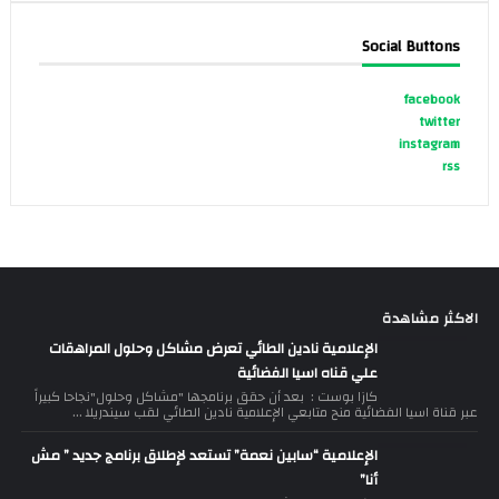
Social Buttons
facebook
twitter
instagram
rss
الاكثر مشاهدة
الإعلامية نادين الطائي تعرض مشاكل وحلول المراهقات
علي قناه اسيا الفضائية
كازا بوست : بعد أن حقق برنامجها "مشاكل وحلول"نجاحا كبيراً
عبر قناة اسيا الفضائية منح متابعي الإعلامية نادين الطائي لقب سيندريلا ...
الإعلامية “سابين نعمة” تستعد لإطلاق برنامج جديد ” مش
أنا”