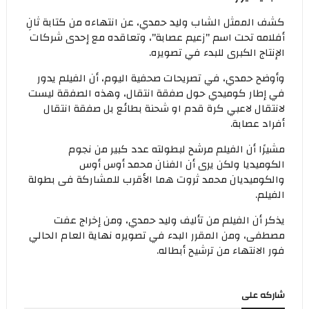
كشف الممثل الشاب وليد حمدي، عن انتهاءه من كتابة ثانِ
أفلامه تحت اسم "زعيم عصابة"، وتعاقده مع إحدى شركات
الإنتاج الكبرى للبدء في تصويره.
وأوضح حمدي، في تصريحات صحفية اليوم، أن الفيلم يدور
في إطار كوميدي حول صفقة انتقال، وهذه الصفقة ليست
لانتقال لاعبي كرة قدم او شحنة بطائع بل صفقة انتقال
أفراد عصابة.
مشيرًا أن الفيلم مرشح لبطولته عدد كبير من نجوم
الكوميديا ولكن يرى أن الفنان محمد أوس أوس
والكوميديان محمد ثروت هما الأقرب للمشاركة فى بطولة
الفيلم.
يذكر أن الفيلم من تأليف وليد حمدي، ومن إخراج عفت
مصطفى، ومن المقرر البدء في تصويره نهاية العام الحالي
فور الانتهاء من ترشيح أبطاله.
شاركه على