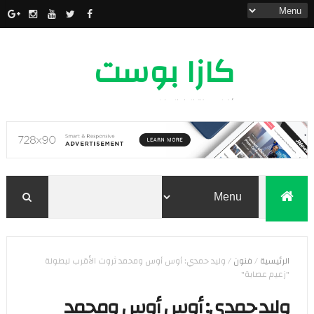
كازا بوست
أخبار مدينة الدار البيضاء
الرئيسية
/
فنون
/
وليد حمدي: أوس أوس ومحمد ثروت الأقرب لبطولة
"زعيم عصابة"
وليد حمدي: أوس أوس ومحمد