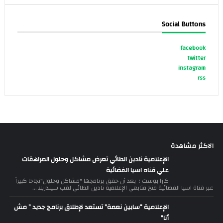
Social Buttons
facebook
twitter
instagram
rss
الاكثر مشاهدة
الإعلامية نادين الطائي تعرض مشاكل وحلول المراهقات
علي قناه اسيا الفضائية
كازا بوست : بعد أن حقق برنامجها "مشاكل وحلول"نجاحا كبيراً
عبر قناة اسيا الفضائية منح متابعي الإعلامية نادين الطائي لقب سيندريلا ...
الإعلامية “سابين نعمة” تستعد لإطلاق برنامج جديد ” مش
أنا”