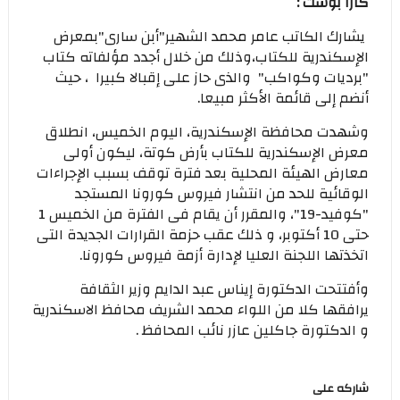
كازا بوست :
يشارك الكاتب عامر محمد الشهير"أبن سارى"بمعرض
الإسكندرية للكتاب،وذلك من خلال أجدد مؤلفاته كتاب
"برديات وكواكب" والذى حاز على إقبالا كبيرا ، حيث
أنضم إلى قائمة الأكثر مبيعا.
وشهدت محافظة الإسكندرية، اليوم الخميس، انطلاق
معرض الإسكندرية للكتاب بأرض كوتة، ليكون أولى
معارض الهيئة المحلية بعد فترة توقف بسبب الإجراءات
الوقائية للحد من انتشار فيروس كورونا المستجد
"كوفيد-19"، والمقرر أن يقام فى الفترة من الخميس 1
حتى 10 أكتوبر، و ذلك عقب حزمة القرارات الجديدة التى
اتخذتها اللجنة العليا لإدارة أزمة فيروس كورونا.
وأفتتحت الدكتورة إيناس عبد الدايم وزير الثقافة
يرافقها كلا من اللواء محمد الشريف محافظ الاسكندرية
و الدكتورة جاكلين عازر نائب المحافظ .
شاركه على