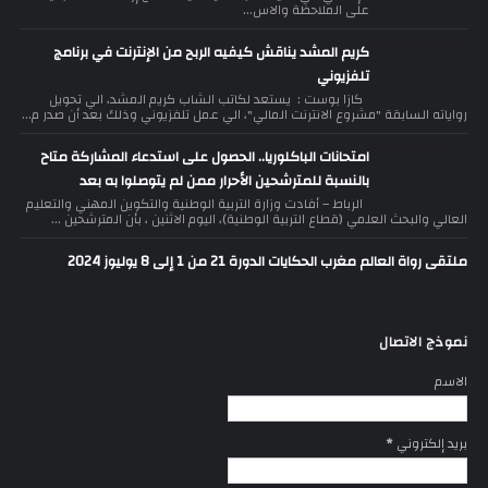
على الملاحظة والاس...
كريم المشد يناقش كيفيه الربح من الإنترنت في برنامج
تلفزيوني
كازا بوست : يستعد لكاتب الشاب كريم المشد، الي تحويل
رواياته السابقة "مشروع الانترنت المالي"، الي عمل تلفزيوني وذلك بعد أن صدر م...
امتحانات الباكلوريا.. الحصول على استدعاء المشاركة متاح
بالنسبة للمترشحين الأحرار ممن لم يتوصلوا به بعد
الرباط – أفادت وزارة التربية الوطنية والتكوين المهني والتعليم
العالي والبحث العلمي (قطاع التربية الوطنية)، اليوم الاثنين ، بأن المترشحين ...
ملتقى رواة العالم مغرب الحكايات الدورة 21 من 1 إلى 8 يوليوز 2024
نموذج الاتصال
الاسم
بريد إلكتروني
*