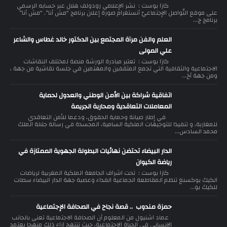
كازا بوست : نشر الإعلامي رودولف هلال عبر حسابه الرسمي
على موقع التّواصل الإجتماعيّ أنستغرام صورة إعلان برنامج “مش أنا”. “مش أنا”
برنامج ج...
العلم والفن مرآة المجتمع بين الدكتور خالد غطاس والشاعر
علي المولى
كازا بوست : تعتبر مبادرة الورشة منصة لمختلف النقاشات
الاجتماعية والثقافية التي تجمع المثقفين والمهتمين في جلسة نقاشية من جهة ،
ومن جهة أخ...
اتفاقية شراكة بين الأمن الوطني والعدول لحماية
المعاملات التعاقدية ومحاربة الجريمة
في إطار صيانة وحماية الحقوق، ودعما للأمن التعاقدي
للمغاربة، و تنفيذا للتوجيهات الملكية السامية، المجسدة في رسالة جلالة الملك
محمد السادس...
الدار البيضاء تحتضن نهائيات البطولة الجهوية الممتازة في
رياضة الكيوان
كازا بوست : تحت اشراف الجامعة الملكية المغربية لرياضات
الكيك بوكسنغ تنظم المقاطعة الجماعية الفداء وعصبة جهة الدار البيضاء سطات
للكيك بو...
حمزة مندوب .. قصة نجاح في الصحافة الإجتماعية
عماد اشنيول من المعلوم أن الصحافة الاجتماعية تعنى بالجانب
الإنساني في الحياة الاجتماعية، حيث تنتهج إزاء ذلك منهجا يعتمد