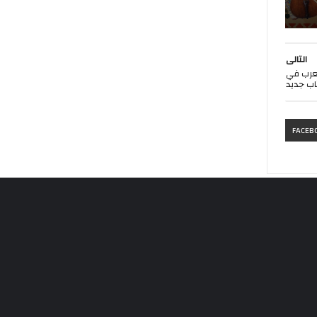
التالى
لعرب في
ب جديد
FACEB