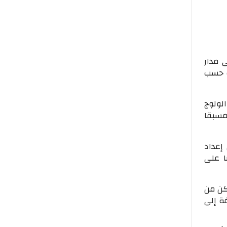
ى مدار
ية حسب
لولوج
ة مسبقا
إعداد
ا على
كن من
ة إلى