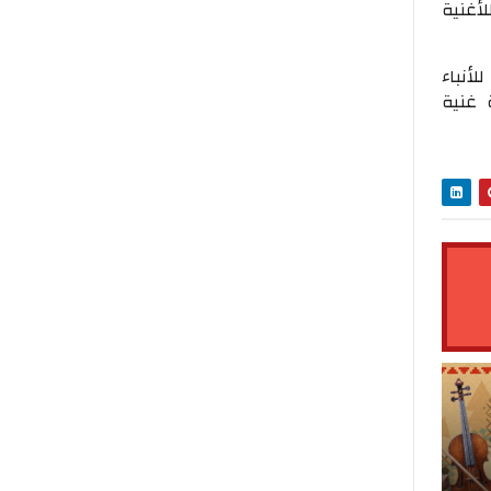
أغنية
أنباء
 غنية