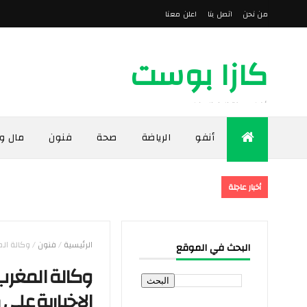
من نحن
اتصل بنا
اعلن معنا
كازا بوست
أخبار مدينة الدار البيضاء
أنفو
الرياضة
صحة
فنون
مال و
أخبار عاجلة
الرئيسية
/
فنون
/
وكالة الم
البحث في الموقع
وكالة المغرب 
الإخبارية على م