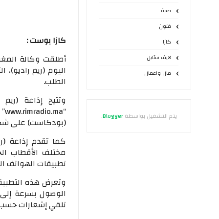
صحة
فنون
كازا بوست :
كازا
أطلقت وكالة المغرب 
لايف ستايل
اليوم (ريم راديو)، 
مال واعمال
الطلب.
وتتيح إذاعة (ريم
“a
يتم التشغيل بواسطة
Blogger
.
(بودكاست) على شكل
كما تقدم إذاعة (ر
مختلف الأقطاب الج
تطبيقات الهواتف الذكية و
وتعرض هذه التطبيقا
الوصول بسرعة إلى ا
تلقي إشعارات حسب 