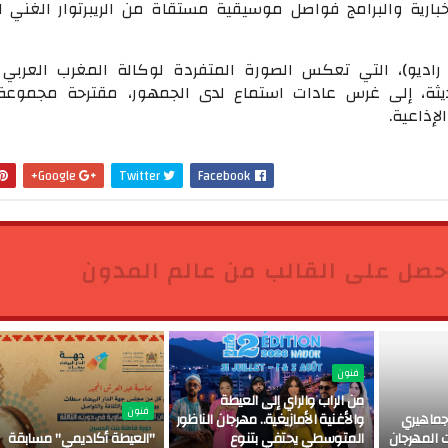
خبارية والبرامج فواصل موسيقية مستقاة من الريبرتوار الغني لل
راديو)، التي تعكس الصورة المتفردة لوكالة المغرب العربي لل
ديثة، إلى غرس عادات استماع لدى الجمهور، مقترحة مجموعة
لإذاعية.
Google+
Twitter
Facebook
حصل على القالب من عالم المدون
فنون
من الراب والراي إلى العيطة
فنون
ماهيري
والأغنية الأمازيغية.. مهرجان الناظور
 المهرجان
المتوسطي يحتفي بتنوع
"العيطة أكاديمي" مسابقة