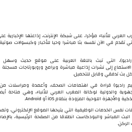
العربي للأنباء مؤخرا، على شبكة الإنترنت، إذاعتها الإخبارية عل
التي تقدم في الآن نفسه بثا مباشرا وحيا للأخبار وكبسولات صوت
 راديو)، التي تبث باللغة العربية على موقع حديث وسهل ا
www.rimradio.m” الاستماع إلى نشرات إذاعية مباشرة وبرامج وروبورتاجات مسجل
 بث تدفقي وقابل للتحميل.
يم راديو) قراءة في اهتمامات الصحف، وأعمدة ومراسلات من 
هوية والدولية لوكالة المغرب العربي للأنباء، وهي متاحة أيض
الأجهزة اللوحية المزودة بنظام iOS أو Android.
ت نفس الخدمات الوظيفية التي يتيحها الموقع الإلكتروني، وتم
لبث المباشر والبودكاست انطلاقا من الصفحة الرئيسية، بالإضاف
الركن.