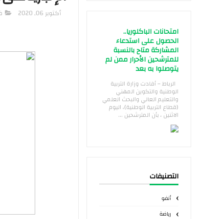
أكتوبر 06, 2020
ف
امتحانات الباكلوريا..
الحصول على استدعاء
المشاركة متاح بالنسبة
للمترشحين الأحرار ممن لم
يتوصلوا به بعد
الرباط – أفادت وزارة التربية
الوطنية والتكوين المهني
والتعليم العالي والبحث العلمي
(قطاع التربية الوطنية)، اليوم
الاثنين ، بأن المترشحين ...
التصنيفات
أنفو
رياضة