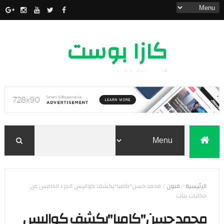
كازا بوست
أخبار مدينة الدار البيضاء
الرئيسية
/
فنون
/
محمد حسن"كامبا"يكشف كواليس الجزء الخامس من
حكايات بنات
محمد حسن"كامبا"يكشف كواليس