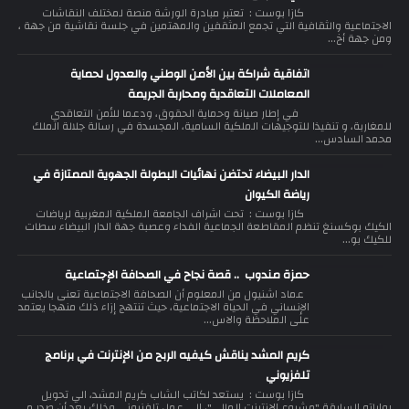
كازا بوست : تعتبر مبادرة الورشة منصة لمختلف النقاشات
الاجتماعية والثقافية التي تجمع المثقفين والمهتمين في جلسة نقاشية من جهة ،
ومن جهة أخ...
اتفاقية شراكة بين الأمن الوطني والعدول لحماية
المعاملات التعاقدية ومحاربة الجريمة
في إطار صيانة وحماية الحقوق، ودعما للأمن التعاقدي
للمغاربة، و تنفيذا للتوجيهات الملكية السامية، المجسدة في رسالة جلالة الملك
محمد السادس...
الدار البيضاء تحتضن نهائيات البطولة الجهوية الممتازة في
رياضة الكيوان
كازا بوست : تحت اشراف الجامعة الملكية المغربية لرياضات
الكيك بوكسنغ تنظم المقاطعة الجماعية الفداء وعصبة جهة الدار البيضاء سطات
للكيك بو...
حمزة مندوب .. قصة نجاح في الصحافة الإجتماعية
عماد اشنيول من المعلوم أن الصحافة الاجتماعية تعنى بالجانب
الإنساني في الحياة الاجتماعية، حيث تنتهج إزاء ذلك منهجا يعتمد
على الملاحظة والاس...
كريم المشد يناقش كيفيه الربح من الإنترنت في برنامج
تلفزيوني
كازا بوست : يستعد لكاتب الشاب كريم المشد، الي تحويل
رواياته السابقة "مشروع الانترنت المالي"، الي عمل تلفزيوني وذلك بعد أن صدر م...