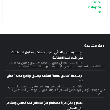
twitter
instagram
rss
الاكثر مشاهدة
الإعلامية نادين الطائي تعرض مشاكل وحلول المراهقات
علي قناه اسيا الفضائية
كازا بوست : بعد أن حقق برنامجها "مشاكل وحلول"نجاحا كبيراً
عبر قناة اسيا الفضائية منح متابعي الإعلامية نادين الطائي لقب سيندريلا ...
الإعلامية “سابين نعمة” تستعد لإطلاق برنامج جديد ” مش
أنا”
كازا بوست : نشر الإعلامي رودولف هلال عبر حسابه الرسمي
على موقع التّواصل الإجتماعيّ أنستغرام صورة إعلان برنامج “مش أنا”. “مش أنا”
برنامج ج...
العلم والفن مرآة المجتمع بين الدكتور خالد غطاس والشاعر
علي المولى