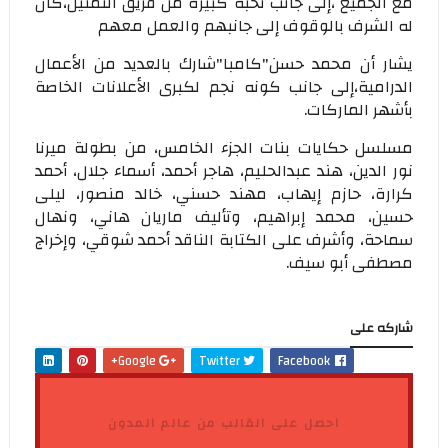
مع الجميع ،إلى جانب نخبه كبيرة من فريق التمثيل،كان
له الشرف بالوقوف إلى جانبهم والعمل معهم
يشار أن محمد حسن"كامبا"شارك بالعديد من الأعمال
الدرامية،إلى جانب كونه نجم لكبرى الأعلانات الخاصة
بأشهر الماركات.
مسلسل حكايات بنات الجزء الخامس، من بطولة ميرنا
نور الدين، هند عبدالحليم، هاجر أحمد، أسماء جلال، أحمد
كرارة، حازم إيهاب، مهند حسني، خالد منصور، ليلى
حسين، محمد إبراهيم، وتأليف ماريان هاني، ونهال
سماحة، وأشرف على الكتابة الناقد أحمد شوقي، وإخراج
مصطفى أبو سيف.
شاركه على
Google+
Twitter
Facebook
احصل على القالب من عالم المدون