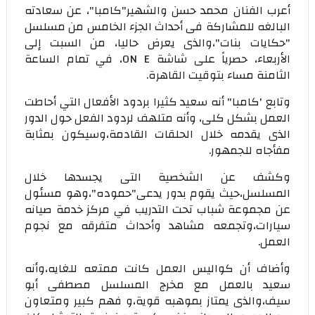
أعرب الفنان محمد حسن والشهير"كامبا"، عن سعادته
البالغه للمشاركة فى أحداث الجزء الخامس من مسلسل
"حكايات بنات"،والذى يعرض حاليا، من السبت إلى
الأربعاء، حصرياً على شاشة ON E، في تمام الساعة
الثامنة مساء بتوقيت القاهرة.
وتابع 'كامبا" أنه سعيد كثيرا بردود الأفعال التي أحاطت
العمل بشكل كلى، وأنه متلهف لردود الفعل حول الدور
الذى يقدمه خلال الحلقات القادمة،وسيكون بمثابة
مفأجاه للجمهور.
وكشف عن الشخصية التى يجسدها خلال
المسلسل،حيث يقوم بدور يدعى"حموده"،وهو مسئول
عن مجموعة شباب تحت التدريب في مركز خدمة صيانه
سيارات،وتجمعه مشاهد وأحداث متفرقه مع نجوم
العمل.
وأضاف أن كواليس العمل كانت ممتعه للغايه،وأنه
سعيد بالعمل مع مخرج المسلسل مصطفى أبو
سيف،والذى يمتاز بموهبه قوية،و فهم كبير ومتعاون