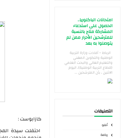
امتحانات الباكلوريا..
الحصول على استدعاء
المشاركة متاح بالنسبة
للمترشحين الأحرار ممن لم
يتوصلوا به بعد
الرباط – أفادت وزارة التربية
الوطنية والتكوين المهني
والتعليم العالي والبحث العلمي
(قطاع التربية الوطنية)، اليوم
الاثنين ، بأن المترشحين ...
التصنيفات
كازابوست :
أنفو
احتفلت سيدة المجت
رياضة
ونجوم ونجمات الفن 