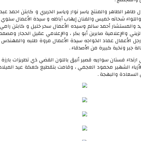
 طاهر الطاهر والمنتج ياسر نوار وياسر الحريري و كابتن احمد عبد 
واللواء شحاته خميس والفنان إيهاب أباظه و سيدة الأعمال سلوي 
د والمستشار أحمد سالم وسيده الأعمال سحر خليل و كابتن رامي
ني والإعلامية صابرين أبو بكر ، والإعلامي عقيل الحجار ومصمم ا
رجل الأعمال عماد الخواجه سيدة الأعمال مروة طلبه والمهندس 
لة جبر ونخبة كبيرة من الأصدقاء .
ارتداء فستان سواريه قصير أنيق باللون الفضي ذي تطريزات بارزة 
زياء الشهير محمود العجمي ، وقامت بتقطيع كعكة عيد الميلا
السعادة والبهجة .