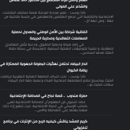
العلم والفن مرآة المجتمع بين الدكتور خالد غطاس
والشاعر علي المولى
كازا بوست : تعتبر مبادرة الورشة منصة لمختلف النقاشات
الاجتماعية والثقافية التي تجمع المثقفين والمهتمين في جلسة نقاشية من
جهة ، ومن جهة أخ...
اتفاقية شراكة بين الأمن الوطني والعدول لحماية
المعاملات التعاقدية ومحاربة الجريمة
في إطار صيانة وحماية الحقوق، ودعما للأمن التعاقدي
للمغاربة، و تنفيذا للتوجيهات الملكية السامية، المجسدة في رسالة جلالة
الملك محمد السادس...
الدار البيضاء تحتضن نهائيات البطولة الجهوية الممتازة في
رياضة الكيوان
كازا بوست : تحت اشراف الجامعة الملكية المغربية لرياضات
الكيك بوكسنغ تنظم المقاطعة الجماعية الفداء وعصبة جهة الدار البيضاء
سطات للكيك بو...
حمزة مندوب .. قصة نجاح في الصحافة الإجتماعية
عماد اشنيول من المعلوم أن الصحافة الاجتماعية تعنى
بالجانب الإنساني في الحياة الاجتماعية، حيث تنتهج إزاء ذلك
منهجا يعتمد على الملاحظة والاس...
كريم المشد يناقش كيفيه الربح من الإنترنت في برنامج
تلفزيوني