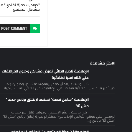
"حواديت حمزة أفندي" م
مشاكل المجتمع
POST
COMMENT
الاكثر مشاهدة
الإعلامية نادين الطائي تعرض مشاكل وحلول المراهقات
علي قناه اسيا الفضائية
كازا بوست : بعد أن حقق برنامجها "مشاكل وحلول"نجاحا
كبيراً عبر قناة اسيا الفضائية منح متابعي الإعلامية نادين الطائي لقب سيندريلا ...
الإعلامية “سابين نعمة” تستعد لإطلاق برنامج جديد ”
مش أنا”
كازا بوست : نشر الإعلامي رودولف هلال عبر حسابه
الرسمي على موقع التّواصل الإجتماعيّ أنستغرام صورة إعلان برنامج “مش أنا”.
“مش أنا” برنامج ج...