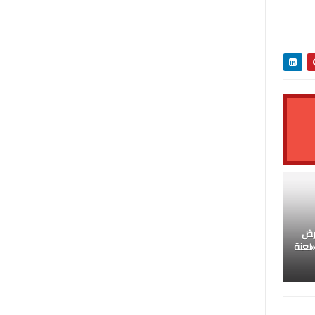
رض
«لعنة