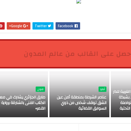
Google+
Twitter
Facebook
حصل على القالب من عالم المدون
أنفو
فنون
غربية للدار
ط بشبكة
عناصر الشرطة بمنطقة أمن عين
طارق الجزائري يشارك في مع
تواصلة
الشق توقف شخص من ذوي
الكتاب الفنى بالشارقة برواية 
التحتية
السوابق القضائية
القمر»