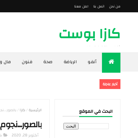
من نحن
اتصل بنا
اعلن معنا
كازا بوست
أخبار مدينة الدار البيضاء
أنفو
الرياضة
صحة
فنون
مال و
أخبار عاجلة
الرئيسية
/
كازا
/
بالصور…نجو
البحث في الموقع
بالصور…نجوم 
أكتوبر 28, 2020
كا