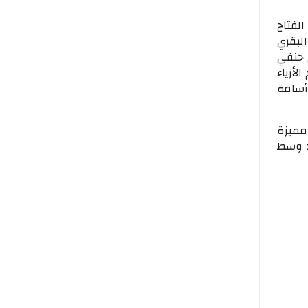
الفتاح
البقري
 حنفي
لأزياء
أسامة
مميزة
د وسط