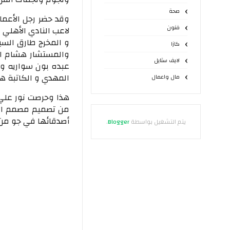
صحة
وقد حضر رجل الأعمال
فنون
لاعب النادي الأهلي 
و المخرج طارق السي
كازا
والمستشار هشام الزي
لايف ستايل
عبده بون سواريه و
المهدي و الكاتبة ها
مال واعمال
هذا وحرصت نور علي 
من تصميم مصمم الأ
أصدقائها في جو من 
يتم التشغيل بواسطة
Blogger
.