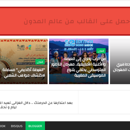
حصل على القالب من عالم المدون
فنون
من الراب والراي إلى العيطة
فنون
ماهيري
والأغنية الأمازيغية.. مهرجان الناظور
 المهرجان
المتوسطي يحتفي بتنوع
"العيطة أكاديمي" مسابقة
الموسيقى المغربية
لاكتشاف مواهب الشعبي
بعد اعتذارها عن الحرملك .. دلال الغزالى تعيد اغن
ليام و تحقق
OOK
DISQUS
BLOGGER