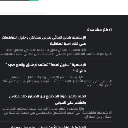
الاكثر مشاهدة
الإعلامية نادين الطائي تعرض مشاكل وحلول المراهقات
علي قناه اسيا الفضائية
كازا بوست : بعد أن حقق برنامجها "مشاكل وحلول"نجاحا
كبيراً عبر قناة اسيا الفضائية منح متابعي الإعلامية نادين الطائي لقب سيندريلا ...
الإعلامية “سابين نعمة” تستعد لإطلاق برنامج جديد ”
مش أنا”
كازا بوست : نشر الإعلامي رودولف هلال عبر حسابه
الرسمي على موقع التّواصل الإجتماعيّ أنستغرام صورة إعلان برنامج “مش أنا”.
“مش أنا” برنامج ج...
العلم والفن مرآة المجتمع بين الدكتور خالد غطاس
والشاعر علي المولى
كازا بوست : تعتبر مبادرة الورشة منصة لمختلف النقاشات
الاجتماعية والثقافية التي تجمع المثقفين والمهتمين في جلسة نقاشية من
جهة ، ومن جهة أخ...
اتفاقية شراكة بين الأمن الوطني والعدول لحماية