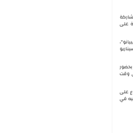
شاركة
ية على
يانو"،
ناريو
بحضور
ي وقت
ع على
يه في