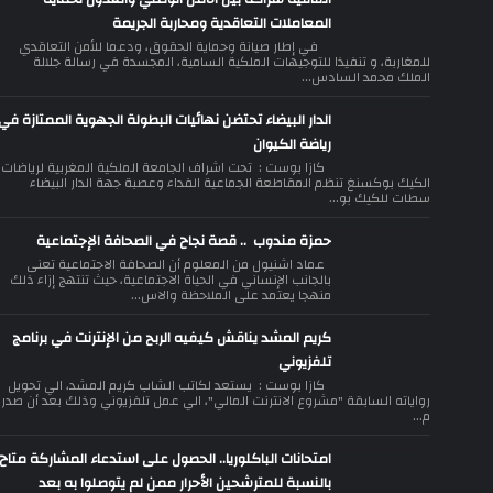
المعاملات التعاقدية ومحاربة الجريمة
في إطار صيانة وحماية الحقوق، ودعما للأمن التعاقدي
للمغاربة، و تنفيذا للتوجيهات الملكية السامية، المجسدة في رسالة جلالة
الملك محمد السادس...
الدار البيضاء تحتضن نهائيات البطولة الجهوية الممتازة في
رياضة الكيوان
كازا بوست : تحت اشراف الجامعة الملكية المغربية لرياضات
الكيك بوكسنغ تنظم المقاطعة الجماعية الفداء وعصبة جهة الدار البيضاء
سطات للكيك بو...
حمزة مندوب .. قصة نجاح في الصحافة الإجتماعية
عماد اشنيول من المعلوم أن الصحافة الاجتماعية تعنى
بالجانب الإنساني في الحياة الاجتماعية، حيث تنتهج إزاء ذلك
منهجا يعتمد على الملاحظة والاس...
كريم المشد يناقش كيفيه الربح من الإنترنت في برنامج
تلفزيوني
كازا بوست : يستعد لكاتب الشاب كريم المشد، الي تحويل
رواياته السابقة "مشروع الانترنت المالي"، الي عمل تلفزيوني وذلك بعد أن صدر
م...
امتحانات الباكلوريا.. الحصول على استدعاء المشاركة متاح
بالنسبة للمترشحين الأحرار ممن لم يتوصلوا به بعد