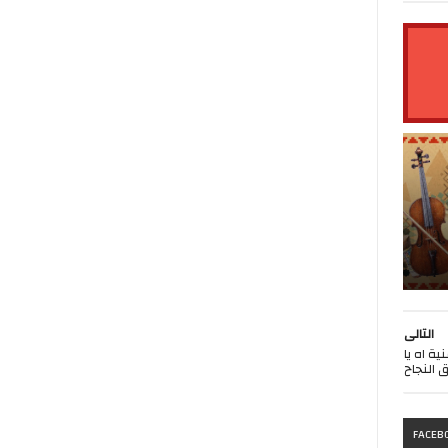
التالى
ية اه يا
 النجاح
FACEB