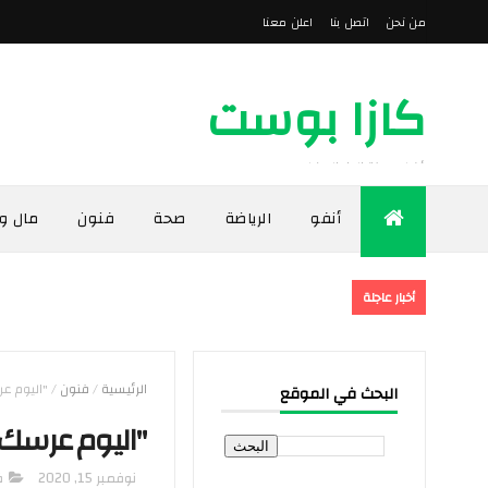
من نحن
اتصل بنا
اعلن معنا
كازا بوست
أخبار مدينة الدار البيضاء
أنفو
الرياضة
صحة
فنون
مال و
أخبار عاجلة
الرئيسية
/
فنون
/
"اليوم عر
البحث في الموقع
"اليوم عرسك".
نوفمبر 15, 2020
ف