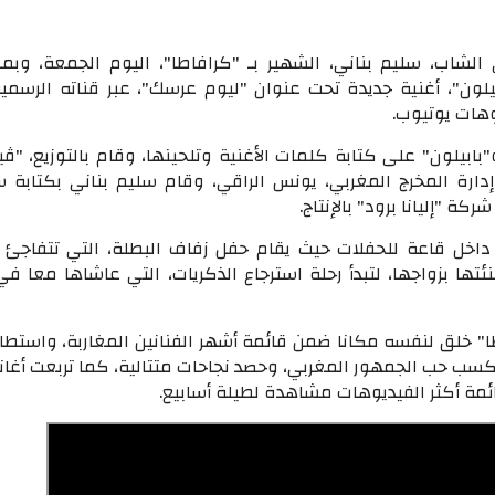
 الشاب، سليم بناني، الشهير بـ "كرافاطا"، اليوم الجمعة، وبم
ابيلون"، أغنية جديدة تحت عنوان "ليوم عرسك"، عبر قناته الرسم
هات يوتيوب.
ابيلون" على كتابة كلمات الأغنية وتلحينها، وقام بالتوزيع، "ڤيب
دارة المخرج المغربي، يونس الراقي، وقام سليم بناني بكتابة سي
كة "إليانا برود" بالإنتاج.
داخل قاعة للحفلات حيث يقام حفل زفاف البطلة، التي تتفاجئ 
ئتها بزواجها، لتبدأ رحلة استرجاع الذكريات، التي عاشاها معا ف
طا" خلق لنفسه مكانا ضمن قائمة أشهر الفنانين المغاربة، واستطا
 كسب حب الجمهور المغربي، وحصد نجاحات متتالية، كما تربعت أغان
ئمة أكثر الفيديوهات مشاهدة لطيلة أسابيع.