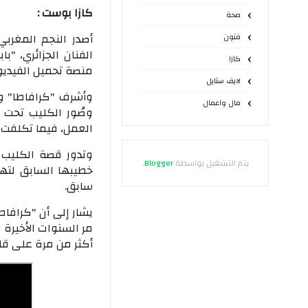
كازا بوست :
صحة
أصدر النجم المغربي
فنون
الفنان الجزائري، "ب
كازا
منصة تحميل الفيديو
لايف ستايل
وأشرف "كرافاطا" و"ب
مال واعمال
وصُور الكليب تحت إ
العمل، فيما تكلفت شر
وتدور قصة الكليب 
يتم التشغيل بواسطة
Blogger
.
خطيبها السابق لتهن
سابق.
يشار إلى أن "كرافا
مر السنوات الأخيرة
أكثر من مرة على قا