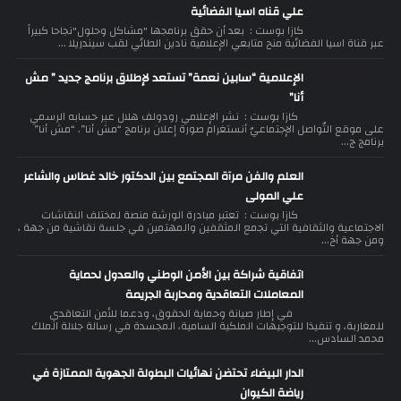
علي قناه اسيا الفضائية
كازا بوست : بعد أن حقق برنامجها "مشاكل وحلول"نجاحا كبيراً
عبر قناة اسيا الفضائية منح متابعي الإعلامية نادين الطائي لقب سيندريلا ...
الإعلامية “سابين نعمة” تستعد لإطلاق برنامج جديد ” مش
أنا”
كازا بوست : نشر الإعلامي رودولف هلال عبر حسابه الرسمي
على موقع التّواصل الإجتماعيّ أنستغرام صورة إعلان برنامج “مش أنا”. “مش أنا”
برنامج ج...
العلم والفن مرآة المجتمع بين الدكتور خالد غطاس والشاعر
علي المولى
كازا بوست : تعتبر مبادرة الورشة منصة لمختلف النقاشات
الاجتماعية والثقافية التي تجمع المثقفين والمهتمين في جلسة نقاشية من جهة ،
ومن جهة أخ...
اتفاقية شراكة بين الأمن الوطني والعدول لحماية
المعاملات التعاقدية ومحاربة الجريمة
في إطار صيانة وحماية الحقوق، ودعما للأمن التعاقدي
للمغاربة، و تنفيذا للتوجيهات الملكية السامية، المجسدة في رسالة جلالة الملك
محمد السادس...
الدار البيضاء تحتضن نهائيات البطولة الجهوية الممتازة في
رياضة الكيوان