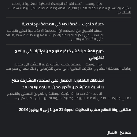
كازا بوست : تحت اشراف الجامعة الملكية المغربية لرياضات
الكيك بوكسنغ تنظم المقاطعة الجماعية الفداء وعصبة جهة الدار البيضاء سطات
للكيك بو...
حمزة مندوب .. قصة نجاح في الصحافة الإجتماعية
عماد اشنيول من المعلوم أن الصحافة الاجتماعية تعنى بالجانب
الإنساني في الحياة الاجتماعية، حيث تنتهج إزاء ذلك منهجا يعتمد
على الملاحظة والاس...
كريم المشد يناقش كيفيه الربح من الإنترنت في برنامج
تلفزيوني
كازا بوست : يستعد لكاتب الشاب كريم المشد، الي تحويل
رواياته السابقة "مشروع الانترنت المالي"، الي عمل تلفزيوني وذلك بعد أن صدر م...
امتحانات الباكلوريا.. الحصول على استدعاء المشاركة متاح
بالنسبة للمترشحين الأحرار ممن لم يتوصلوا به بعد
الرباط – أفادت وزارة التربية الوطنية والتكوين المهني والتعليم
العالي والبحث العلمي (قطاع التربية الوطنية)، اليوم الاثنين ، بأن المترشحين ...
ملتقى رواة العالم مغرب الحكايات الدورة 21 من 1 إلى 8 يوليوز 2024
نموذج الاتصال