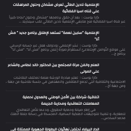
الإعلامية نادين الطائي تعرض مشاكل وحلول المراهقات
علي قناه اسيا الفضائية
كازا بوست : بعد أن حقق برنامجها "مشاكل وحلول"نجاحا كبيراً
عبر قناة اسيا الفضائية منح متابعي الإعلامية نادين الطائي لقب سيندريلا ...
الإعلامية “سابين نعمة” تستعد لإطلاق برنامج جديد ” مش
أنا”
كازا بوست : نشر الإعلامي رودولف هلال عبر حسابه الرسمي
على موقع التّواصل الإجتماعيّ أنستغرام صورة إعلان برنامج “مش أنا”. “مش أنا”
برنامج ج...
العلم والفن مرآة المجتمع بين الدكتور خالد غطاس والشاعر
علي المولى
كازا بوست : تعتبر مبادرة الورشة منصة لمختلف النقاشات
الاجتماعية والثقافية التي تجمع المثقفين والمهتمين في جلسة نقاشية من جهة ،
ومن جهة أخ...
اتفاقية شراكة بين الأمن الوطني والعدول لحماية
المعاملات التعاقدية ومحاربة الجريمة
في إطار صيانة وحماية الحقوق، ودعما للأمن التعاقدي
للمغاربة، و تنفيذا للتوجيهات الملكية السامية، المجسدة في رسالة جلالة الملك
محمد السادس...
الدار البيضاء تحتضن نهائيات البطولة الجهوية الممتازة في