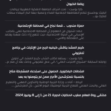
رياضة الكيوان
كازا بوست : تحت اشراف الجامعة الملكية المغربية لرياضات
الكيك بوكسنغ تنظم المقاطعة الجماعية الفداء وعصبة جهة الدار البيضاء سطات
للكيك بو...
حمزة مندوب .. قصة نجاح في الصحافة الإجتماعية
عماد اشنيول من المعلوم أن الصحافة الاجتماعية تعنى بالجانب
الإنساني في الحياة الاجتماعية، حيث تنتهج إزاء ذلك منهجا يعتمد
على الملاحظة والاس...
كريم المشد يناقش كيفيه الربح من الإنترنت في برنامج
تلفزيوني
كازا بوست : يستعد لكاتب الشاب كريم المشد، الي تحويل
رواياته السابقة "مشروع الانترنت المالي"، الي عمل تلفزيوني وذلك بعد أن صدر م...
امتحانات الباكلوريا.. الحصول على استدعاء المشاركة متاح
بالنسبة للمترشحين الأحرار ممن لم يتوصلوا به بعد
الرباط – أفادت وزارة التربية الوطنية والتكوين المهني والتعليم
العالي والبحث العلمي (قطاع التربية الوطنية)، اليوم الاثنين ، بأن المترشحين ...
ملتقى رواة العالم مغرب الحكايات الدورة 21 من 1 إلى 8 يوليوز 2024