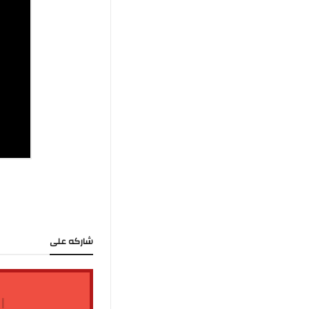
شاركه على
ا