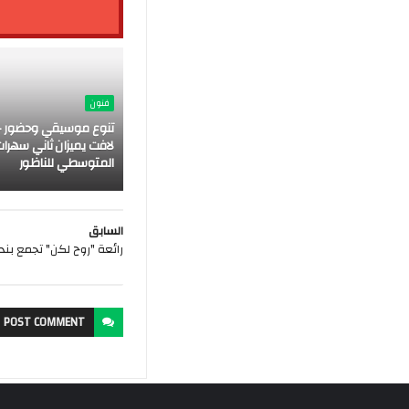
فنون
تنوع موسيقي وحضور ج
لافت يميزان ثاني سهرات
المتوسطي للناظور
السابق
رائعة "روح لكن" تجمع بند
POST
COMMENT