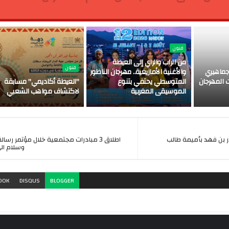
فنون
من الراب والراي إلى العيطة
فنون
ماهيري
والأغنية الأمازيغية.. مهرجان الناظور
 المهرجان
المتوسطي يحتفي بتنوع
"العيطة أكاديمي" مسابقة
الموسيقى المغربية
لاكتشاف مواهب الشعبي
ر بن فهد بأميمة طالب
اطلاق 3 مبادرات مجتمعية خلال مؤتمر رسا
وسلام الى
OOK
DISQUS
BLOGGER