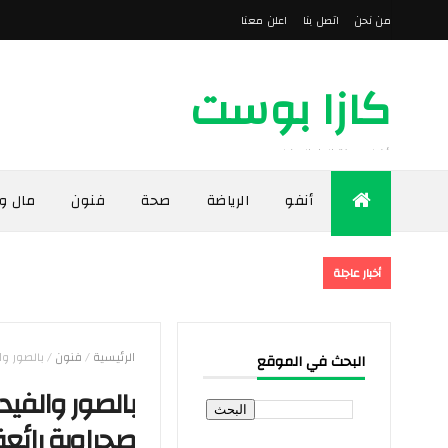
من نحن
اتصل بنا
اعلن معنا
كازا بوست
أخبار مدينة الدار البيضاء
أنفو
الرياضة
صحة
فنون
مال و
أخبار عاجلة
الرئيسية
/
فنون
/
بالصور وا
البحث في الموقع
بالصور والفيد
صحراوية رائعة