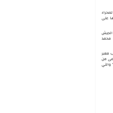
صحراء
ا على
 الجيش
 محمد
ب معبر
رضى من
 والتي