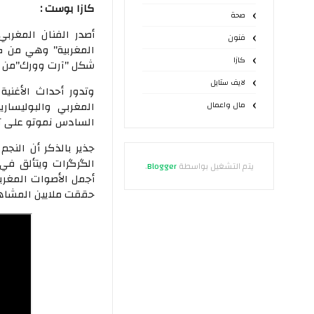
كازا بوست :
صحة
أصدر الفنان المغرب
فنون
المغربية" وهي من ك
كازا
شكل "آرت وورك"من تص
لايف ستايل
وتدور أحداث الأغنية
المغربي والبوليسار
مال واعمال
السادس نموتو على ت
جذير بالذكر أن النج
الگرگرات ويتألق في 
يتم التشغيل بواسطة
Blogger
.
أجمل الأصوات المغربي
حققت ملايين المشاه