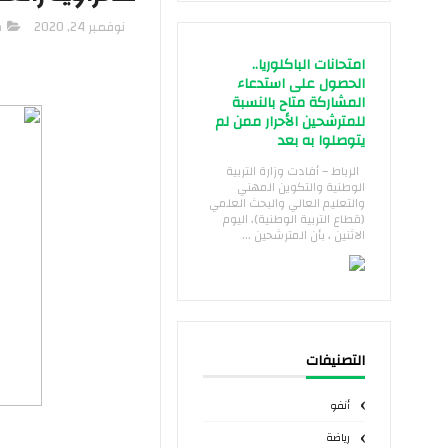
نوفمبر 24, 2020
ف
امتحانات الباكلوريا..
الحصول على استدعاء
المشاركة متاح بالنسبة
للمترشحين الأحرار ممن لم
يتوصلوا به بعد
الرباط – أفادت وزارة التربية
الوطنية والتكوين المهني
والتعليم العالي والبحث العلمي
(قطاع التربية الوطنية)، اليوم
الاثنين ، بأن المترشحين ...
التصنيفات
أنفو
رياضة