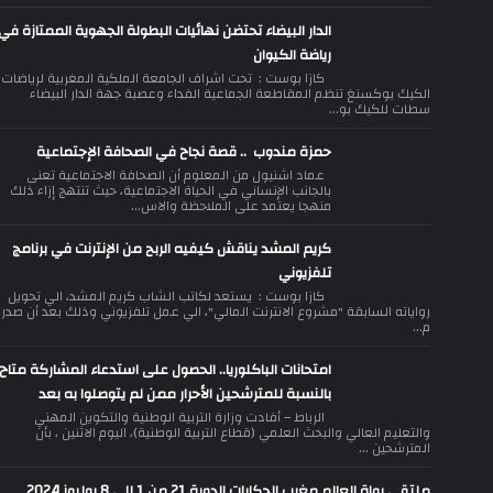
الدار البيضاء تحتضن نهائيات البطولة الجهوية الممتازة في
رياضة الكيوان
كازا بوست : تحت اشراف الجامعة الملكية المغربية لرياضات
الكيك بوكسنغ تنظم المقاطعة الجماعية الفداء وعصبة جهة الدار البيضاء
سطات للكيك بو...
حمزة مندوب .. قصة نجاح في الصحافة الإجتماعية
عماد اشنيول من المعلوم أن الصحافة الاجتماعية تعنى
بالجانب الإنساني في الحياة الاجتماعية، حيث تنتهج إزاء ذلك
منهجا يعتمد على الملاحظة والاس...
كريم المشد يناقش كيفيه الربح من الإنترنت في برنامج
تلفزيوني
كازا بوست : يستعد لكاتب الشاب كريم المشد، الي تحويل
رواياته السابقة "مشروع الانترنت المالي"، الي عمل تلفزيوني وذلك بعد أن صدر
م...
امتحانات الباكلوريا.. الحصول على استدعاء المشاركة متاح
بالنسبة للمترشحين الأحرار ممن لم يتوصلوا به بعد
الرباط – أفادت وزارة التربية الوطنية والتكوين المهني
والتعليم العالي والبحث العلمي (قطاع التربية الوطنية)، اليوم الاثنين ، بأن
المترشحين ...
ملتقى رواة العالم مغرب الحكايات الدورة 21 من 1 إلى 8 يوليوز 2024