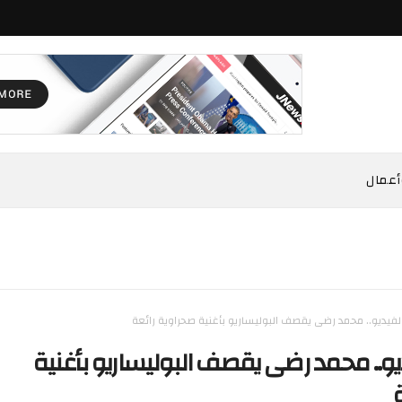
أعمال
لفيديو.. محمد رضى يقصف البوليساريو بأغنية صحراوية رائعة
يو.. محمد رضى يقصف البوليساريو بأغنية