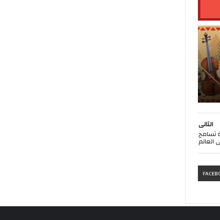
التالى
لة تسامح
 العالم
FACEB