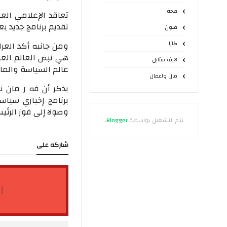
صحة
تعاقد الإعلامي الع
تقديم برنامج جديد بع
فنون
كازا
ومن جانبه أكد العر
هي نبض العالم العرب
لايف ستايل
عالم السياسة والمال
مال واعمال
يذكر أن فه ر مان ن
برنامج إخباري سياس
وصولا إلى فوز الرئيس
يتم التشغيل بواسطة
Blogger
.
شاركه على
ا