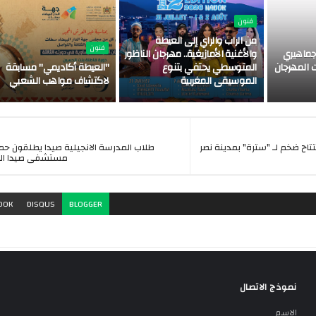
فنون
من الراب والراي إلى العيطة
فنون
ماهيري
والأغنية الأمازيغية.. مهرجان الناظور
 المهرجان
المتوسطي يحتفي بتنوع
"العيطة أكاديمي" مسابقة
الموسيقى المغربية
لاكتشاف مواهب الشعبي
اح ضخم لـ "سترة" بمدينة نصر
طلاب المدرسة الانجيلية صيدا يطلقون ح
مستشفى صيدا ال
OOK
DISQUS
BLOGGER
نموذج الاتصال
الاسم