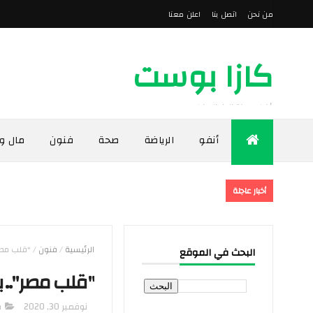
من نحن
اتصل بنا
اعلن معنا
كازا بوست
أخبار مدينة الدار البيضاء
أنفو
الرياضة
صحة
فنون
مال و
أخبار عاجلة
الرئيسية
/
فنون
/
"قلب مصر"
البحث في الموقع
"قلب مصر".. ب
نوفمبر 30, 2020
ف