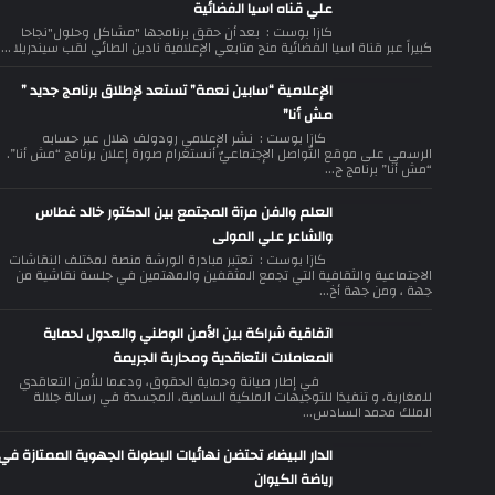
علي قناه اسيا الفضائية
كازا بوست : بعد أن حقق برنامجها "مشاكل وحلول"نجاحا
كبيراً عبر قناة اسيا الفضائية منح متابعي الإعلامية نادين الطائي لقب سيندريلا ...
الإعلامية “سابين نعمة” تستعد لإطلاق برنامج جديد ”
مش أنا”
كازا بوست : نشر الإعلامي رودولف هلال عبر حسابه
الرسمي على موقع التّواصل الإجتماعيّ أنستغرام صورة إعلان برنامج “مش أنا”.
“مش أنا” برنامج ج...
العلم والفن مرآة المجتمع بين الدكتور خالد غطاس
والشاعر علي المولى
كازا بوست : تعتبر مبادرة الورشة منصة لمختلف النقاشات
الاجتماعية والثقافية التي تجمع المثقفين والمهتمين في جلسة نقاشية من
جهة ، ومن جهة أخ...
اتفاقية شراكة بين الأمن الوطني والعدول لحماية
المعاملات التعاقدية ومحاربة الجريمة
في إطار صيانة وحماية الحقوق، ودعما للأمن التعاقدي
للمغاربة، و تنفيذا للتوجيهات الملكية السامية، المجسدة في رسالة جلالة
الملك محمد السادس...
الدار البيضاء تحتضن نهائيات البطولة الجهوية الممتازة في
رياضة الكيوان