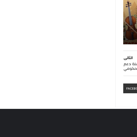
التالى
ملة دعم
حكومي
FACEB