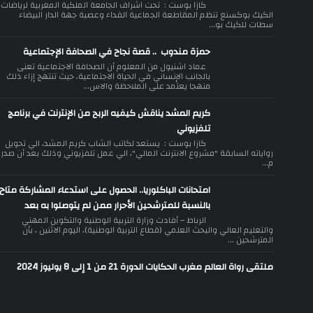
كازا بوست : تحت اشراف الجامعة الملكية المغربية لرياضات
الكيك بوكسنغ تنظم المقاطعة الجماعية الفداء وعصبة جهة الدار البيضاء
سطات للكيك بو...
حمزة مندوب .. قصة نجاح في الصحافة الإجتماعية
عماد اشنيول من المعلوم أن الصحافة الاجتماعية تعنى
بالجانب الإنساني في الحياة الاجتماعية، حيث تنتهج إزاء ذلك
منهجا يعتمد على الملاحظة والاس...
كريم المشد يناقش كيفيه الربح من الإنترنت في برنامج
تلفزيوني
كازا بوست : يستعد لكاتب الشاب كريم المشد، الي تحويل
رواياته السابقة "مشروع الانترنت المالي"، الي عمل تلفزيوني وذلك بعد أن صدر
م...
امتحانات الباكلوريا.. الحصول على استدعاء المشاركة متاح
بالنسبة للمترشحين الأحرار ممن لم يتوصلوا به بعد
الرباط – أفادت وزارة التربية الوطنية والتكوين المهني
والتعليم العالي والبحث العلمي (قطاع التربية الوطنية)، اليوم الاثنين ، بأن
المترشحين ...
ملتقى رواة العالم مغرب الحكايات الدورة 21 من 1 إلى 8 يوليوز 2024