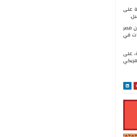
ة على
بل.
ن مصر
دات في
، على
مريكي