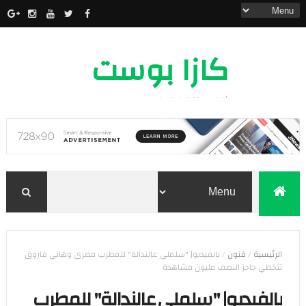
كازا بوست
أخبار مدينة الدار البيضاء
الرئيسية
/
فنون
/
بالفيديو| "سلملي عالندالة" للمطرب مصري وهاني فاروق
تتخطي حاجز النصف مليون مشاهدة
بالفيديو| "سلملي عالندالة" للمطرب