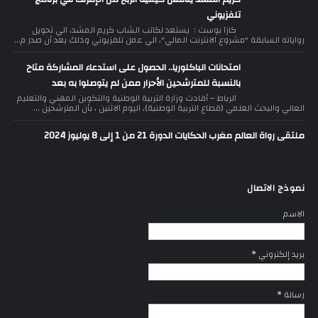
تلفزيوني
كازا بوست : يستعد لكاتب الشاب كريم المشد، الي تحويل
رواياته السابقة "مشروع الانترنت المالي"، الي عمل تلفزيوني وذلك بعد أن صدر م...
امتحانات الباكلوريا.. الحصول على استدعاء المشاركة متاح
بالنسبة للمترشحين الأحرار ممن لم يتوصلوا به بعد
الرباط – أفادت وزارة التربية الوطنية والتكوين المهني والتعليم
العالي والبحث العلمي (قطاع التربية الوطنية)، اليوم الاثنين ، بأن المترشحين ...
ملتقى رواة العالم مغرب الحكايات الدورة 21 من 1 إلى 8 يوليوز 2024
نموذج الاتصال
الاسم
بريد إلكتروني
*
رسالة
*