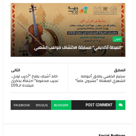
فنون
"العيطة أكاديمي" مسابقة لاكتشاف مواهب الشعبي
السابق
التالى
سليم الذهبي يطلق ألبومه
خالد أشرف يطرح "أديب نوبل..
الشعري المغناة "عشرون عاماً"
نجيب محفوظ" احتفالًا بذكرى
ميلاده الـ109
POST
COMMENT
FACEBOOK
DISQUS
BLOGGER