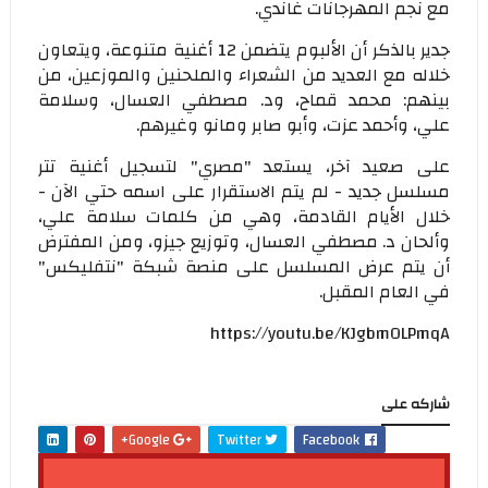
مع نجم المهرجانات غاندي.
جدير بالذكر أن الألبوم يتضمن 12 أغنية متنوعة، ويتعاون
خلاله مع العديد من الشعراء والملحنين والموزعين، من
بينهم: محمد قماح، ود. مصطفي العسال، وسلامة
علي، وأحمد عزت، وأبو صابر ومانو وغيرهم.
على صعيد آخر، يستعد "مصري" لتسجيل أغنية تتر
مسلسل جديد - لم يتم الاستقرار على اسمه حتي الآن -
خلال الأيام القادمة، وهي من كلمات سلامة علي،
وألحان د. مصطفي العسال، وتوزيع جيزو، ومن المفترض
أن يتم عرض المسلسل على منصة شبكة "نتفليكس"
في العام المقبل.
https://youtu.be/KJgbmOLPmqA
شاركه على
Google+
Twitter
Facebook