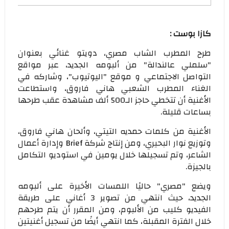
كازا بوست :
طرح المطرب الشاب مصري، دويتو غنائي بعنوان
"سلملي عالندالة" من ألبومه الجديد، عبر مواقع
التواصل الاجتماعي و موقع "اليوتيوب"، وشاركه في
الغناء المطرب الشعبي هاني فاروق، واستطاعت
الأغنية أن تتخطي حاجز الـ500 ألف مشاهدة عقب طرحها
بساعات قليلة.
الأغنية من كلمات حمديه التيتي، وألحان هاني فاروق،
وتوزيع نوار البحيري، ومن إنتاج شركة Brief وإدارة أعمال
الشاعر، وتم تسجيلها خلال يومين في استوديو التكامل
بالجيزة.
ويضع "مصري" حاليًا اللمسات الأخيرة على ألبومه
الجديد، حيث انتهي من تصوير 3 أغاني على طريقة
الفيديو كليب من الألبوم، ومن المقرر أن يتم طرحهم
خلال الفترة المقبلة، كما انتهي أيضًا من تسجيل أغنيتين