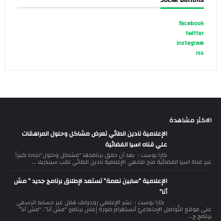
Social Buttons
facebook
twitter
instagram
rss
الاكثر مشاهدة
الإعلامية نادين الطائي تعرض مشاكل وحلول المراهقات
علي قناه اسيا الفضائية
كازا بوست : بعد أن حقق برنامجها "مشاكل وحلول"نجاحا كبيراً
عبر قناة اسيا الفضائية منح متابعي الإعلامية نادين الطائي لقب سيندريلا ...
الإعلامية “سابين نعمة” تستعد لإطلاق برنامج جديد ” مش
أنا”
كازا بوست : نشر الإعلامي رودولف هلال عبر حسابه الرسمي
على موقع التّواصل الإجتماعيّ أنستغرام صورة إعلان برنامج “مش أنا”. “مش أنا”
برنامج ج...