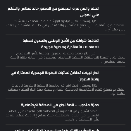
العلم والفن مرآة المجتمع بين الدكتور خالد غطاس والشاعر
علي المولى
كازا بوست : تعتبر مبادرة الورشة منصة لمختلف النقاشات
الاجتماعية والثقافية التي تجمع المثقفين والمهتمين في جلسة نقاشية من جهة ،
ومن جهة أخ...
اتفاقية شراكة بين الأمن الوطني والعدول لحماية
المعاملات التعاقدية ومحاربة الجريمة
في إطار صيانة وحماية الحقوق، ودعما للأمن التعاقدي
للمغاربة، و تنفيذا للتوجيهات الملكية السامية، المجسدة في رسالة جلالة الملك
محمد السادس...
الدار البيضاء تحتضن نهائيات البطولة الجهوية الممتازة في
رياضة الكيوان
كازا بوست : تحت اشراف الجامعة الملكية المغربية لرياضات
الكيك بوكسنغ تنظم المقاطعة الجماعية الفداء وعصبة جهة الدار البيضاء سطات
للكيك بو...
حمزة مندوب .. قصة نجاح في الصحافة الإجتماعية
عماد اشنيول من المعلوم أن الصحافة الاجتماعية تعنى بالجانب
الإنساني في الحياة الاجتماعية، حيث تنتهج إزاء ذلك منهجا يعتمد
على الملاحظة والاس...
كريم المشد يناقش كيفيه الربح من الإنترنت في برنامج