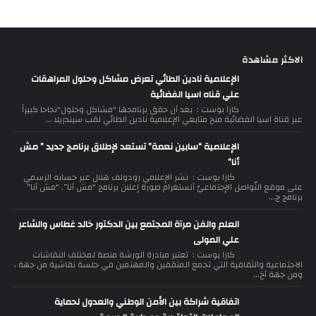
الاكثر مشاهدة
الإعلامية نادين الطائي تعرض مشاكل وحلول المراهقات
علي قناه اسيا الفضائية
كازا بوست : بعد أن حقق برنامجها "مشاكل وحلول"نجاحا كبيراً
عبر قناة اسيا الفضائية منح متابعي الإعلامية نادين الطائي لقب سيندريلا ...
الإعلامية “سابين نعمة” تستعد لإطلاق برنامج جديد ” مش
أنا”
كازا بوست : نشر الإعلامي رودولف هلال عبر حسابه الرسمي
على موقع التّواصل الإجتماعيّ أنستغرام صورة إعلان برنامج “مش أنا”. “مش أنا”
برنامج ج...
العلم والفن مرآة المجتمع بين الدكتور خالد غطاس والشاعر
علي المولى
كازا بوست : تعتبر مبادرة الورشة منصة لمختلف النقاشات
الاجتماعية والثقافية التي تجمع المثقفين والمهتمين في جلسة نقاشية من جهة ،
ومن جهة أخ...
اتفاقية شراكة بين الأمن الوطني والعدول لحماية