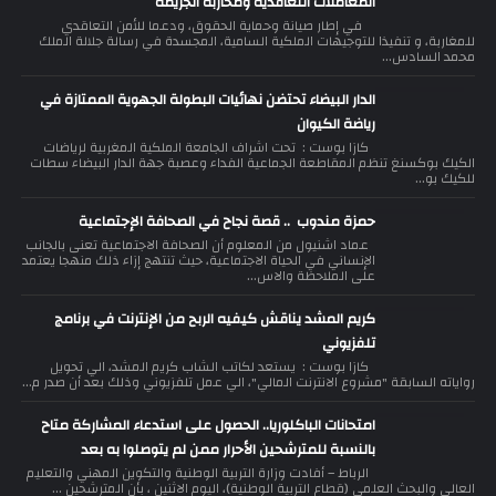
المعاملات التعاقدية ومحاربة الجريمة
في إطار صيانة وحماية الحقوق، ودعما للأمن التعاقدي
للمغاربة، و تنفيذا للتوجيهات الملكية السامية، المجسدة في رسالة جلالة الملك
محمد السادس...
الدار البيضاء تحتضن نهائيات البطولة الجهوية الممتازة في
رياضة الكيوان
كازا بوست : تحت اشراف الجامعة الملكية المغربية لرياضات
الكيك بوكسنغ تنظم المقاطعة الجماعية الفداء وعصبة جهة الدار البيضاء سطات
للكيك بو...
حمزة مندوب .. قصة نجاح في الصحافة الإجتماعية
عماد اشنيول من المعلوم أن الصحافة الاجتماعية تعنى بالجانب
الإنساني في الحياة الاجتماعية، حيث تنتهج إزاء ذلك منهجا يعتمد
على الملاحظة والاس...
كريم المشد يناقش كيفيه الربح من الإنترنت في برنامج
تلفزيوني
كازا بوست : يستعد لكاتب الشاب كريم المشد، الي تحويل
رواياته السابقة "مشروع الانترنت المالي"، الي عمل تلفزيوني وذلك بعد أن صدر م...
امتحانات الباكلوريا.. الحصول على استدعاء المشاركة متاح
بالنسبة للمترشحين الأحرار ممن لم يتوصلوا به بعد
الرباط – أفادت وزارة التربية الوطنية والتكوين المهني والتعليم
العالي والبحث العلمي (قطاع التربية الوطنية)، اليوم الاثنين ، بأن المترشحين ...