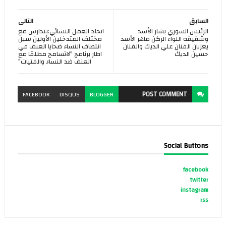
السابق
التالى
الرئيس السوري بشار الأسد
اتحاد العمل النسائي:يتدارس مع
وشقيقه اللواء الركن ماهر الأسد
مختلف المتدخلين الأولين سبل
يعزيان الفنان علي الديك والفنان
انتصاف النساء ضحايا العنف في
حسين الديك
اطار برنامج "لاتسامح مطلقا مع
العنف ضد النساء والفتيات"
POST
COMMENT
FACEBOOK
DISQUS
BLOGGER
Social Buttons
facebook
twitter
instagram
rss