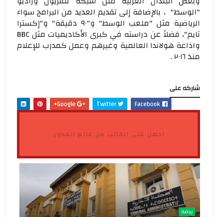
وبعض البلدان العربية مثل شبكة تلفزيون وراديو
"الوسط" ، بالإضافة إلى تقديم العديد من البرامج سواء
الرياضية مثل "ملعب الوسط" و"٩٠ دقيقة" و"إكسترا
تايم"، فضلاً عن دراسته في كبرى الأكاديميات مثل BBC
واذاعة هولاندا العالمية وغيرهم وعمل كمدرب للإعلام
منذ ٢٠١٦ .
شاركه على
Google+
Twitter
Facebook
احصل على القالب من عالم المدون
رياضة