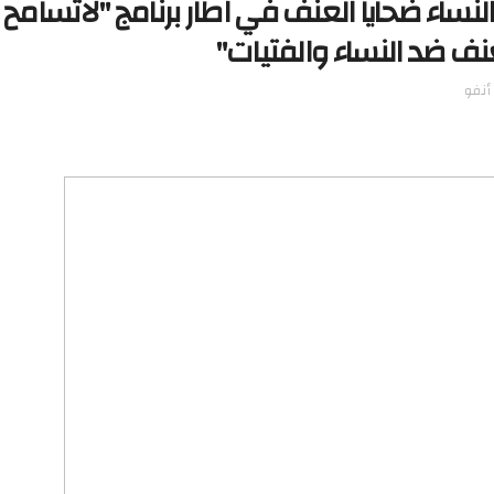
نساء ضحايا العنف في اطار برنامج "لاتسامح
نف ضد النساء والفتيات"
أنفو