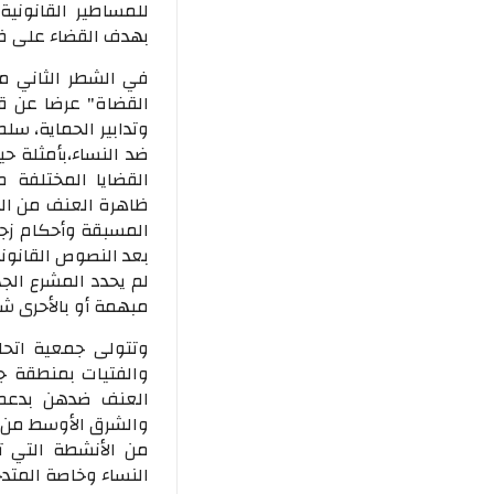
للمساطير القانونية
بهدف القضاء على ظ
في الشطر الثاني م
القضاة" عرضا عن قا
وتدابير الحماية، سل
ضد النساء،بأمثلة ح
القضايا المختلفة
ظاهرة العنف من الو
المسبقة وأحكام زجر
بعد النصوص القانوني
لم يحدد المشرع الج
مبهمة أو بالأحرى ش
وتتولى جمعية اتحا
والفتيات بمنطقة ج
العنف ضدهن بدعم 
والشرق الأوسط من ا
من الأنشطة التي 
النساء وخاصة المتدخ