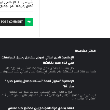
شريف يسري الإعلامي الري
أبطال إفريقيا أبهر الجميع
POST
COMMENT
الاكثر مشاهدة
الإعلامية نادين الطائي تعرض مشاكل وحلول المراهقات
علي قناه اسيا الفضائية
كازا بوست : بعد أن حقق برنامجها "مشاكل وحلول"نجاحا
كبيراً عبر قناة اسيا الفضائية منح متابعي الإعلامية نادين الطائي لقب سيندريلا ...
الإعلامية “سابين نعمة” تستعد لإطلاق برنامج جديد ”
مش أنا”
كازا بوست : نشر الإعلامي رودولف هلال عبر حسابه
الرسمي على موقع التّواصل الإجتماعيّ أنستغرام صورة إعلان برنامج “مش أنا”.
“مش أنا” برنامج ج...
العلم والفن مرآة المجتمع بين الدكتور خالد غطاس