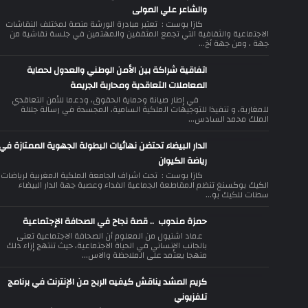
والشاعر علي المولى
كازا بوست : تعتبر مبادرة الورشة منصة لمختلف النقاشات
الاجتماعية والثقافية التي تجمع المثقفين والمهتمين في جلسة نقاشية من
جهة ، ومن جهة أخ...
اتفاقية شراكة بين الأمن الوطني والعدول لحماية
المعاملات التعاقدية ومحاربة الجريمة
في إطار صيانة وحماية الحقوق، ودعما للأمن التعاقدي
للمغاربة، و تنفيذا للتوجيهات الملكية السامية، المجسدة في رسالة جلالة
الملك محمد السادس...
الدار البيضاء تحتضن نهائيات البطولة الجهوية الممتازة في
رياضة الكيوان
كازا بوست : تحت اشراف الجامعة الملكية المغربية لرياضات
الكيك بوكسنغ تنظم المقاطعة الجماعية الفداء وعصبة جهة الدار البيضاء
سطات للكيك بو...
حمزة مندوب .. قصة نجاح في الصحافة الإجتماعية
عماد اشنيول من المعلوم أن الصحافة الاجتماعية تعنى
بالجانب الإنساني في الحياة الاجتماعية، حيث تنتهج إزاء ذلك
منهجا يعتمد على الملاحظة والاس...
كريم المشد يناقش كيفيه الربح من الإنترنت في برنامج
تلفزيوني