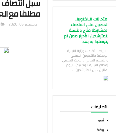
سبل انتصاف ال
مطلقا مع الع
امتحانات الباكلوريا..
ديسمبر 05, 2020
الحصول على استدعاء
المشاركة متاح بالنسبة
للمترشحين الأحرار ممن لم
يتوصلوا به بعد
الرباط – أفادت وزارة التربية
الوطنية والتكوين المهني
والتعليم العالي والبحث العلمي
(قطاع التربية الوطنية)، اليوم
الاثنين ، بأن المترشحين ...
التصنيفات
أنفو
رياضة