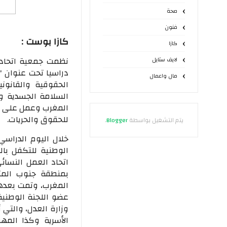
صحة
فنون
كازا بوست
:
كازا
لايف ستايل
دراسيا تحت عنوان "ع
مال واعمال
الحقوقية والقانو
السلامة الجسدية وا
للحقوق والحريات.
يتم التشغيل بواسطة
Blogger
.
خلال اليوم الدراسي
الوطنية للتكفل بال
اتحاد العمل النسائ
بمنطقة جنوب المت
عضو اللجنة الوطنية
وزارة العدل، والتي 
الأسرية وكذا المه