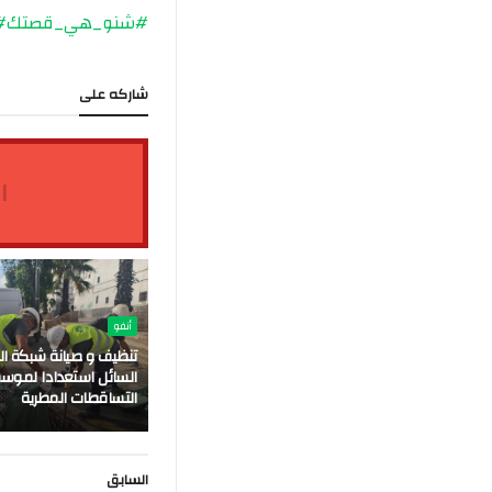
#شنو_هي_قصتك
days
شاركه على
ا
أنفو
تنظيف و صيانة شبكة ال
السائل استعدادا لموس
التساقطات المطرية
السابق