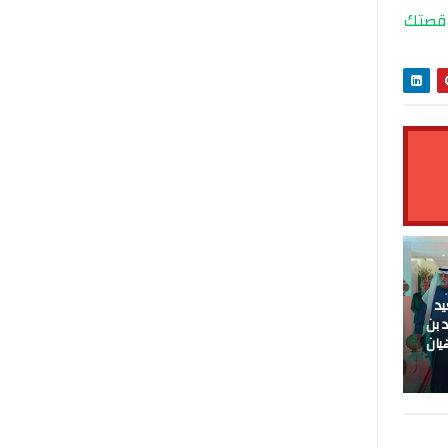
قصتك
الذكرى 27 لعيد
 بن
يان