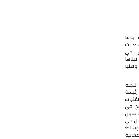
البيضاء، يوما
رجعيات
هن في
بناها
ور 2011 بصفته معيارا وطنيا
للجنة
رئيسة
فتيات
مج في
 رشيد مزيان
فل في
أوساط:
غربية