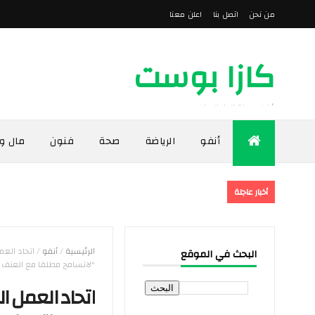
من نحن
اتصل بنا
اعلن معنا
كازا بوست
أخبار مدينة الدار البيضاء
أنفو
الرياضة
صحة
فنون
مال و
أخبار عاجلة
الرئيسية
/
أنفو
/
اتحاد العم
البحث في الموقع
"لاتسامح مطلقا مع العنف ض
اتحاد العمل ا