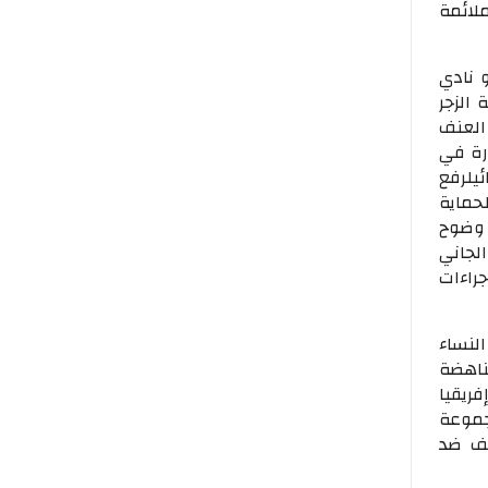
لائمة
 نادي
الزجر
 العنف
رة في
يلرفع
حماية
 وضوح
الجاني
راءات
لنساء
ناهضة
ريقيا
جموعة
نف ضد