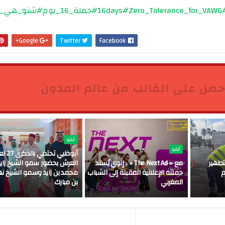
#16
#Zero_Tolerance_for_VAWG
#حملة_16_يوم
#شنو_هي_
Google+
Twitter
Facebook
حصل على القالب من عالم المدون
أنفو
أنفو
أبوظبي تحتفي ب
تطهير
مع « The Next Ad » ، إنوي يُسند
العرش بحضور سمو الشيخ زايد
م
حملته الإعلانية المقبلة إلى الشباب
محمد بن زايد وسمو الشيخ نه
المغربي
بن مبارك