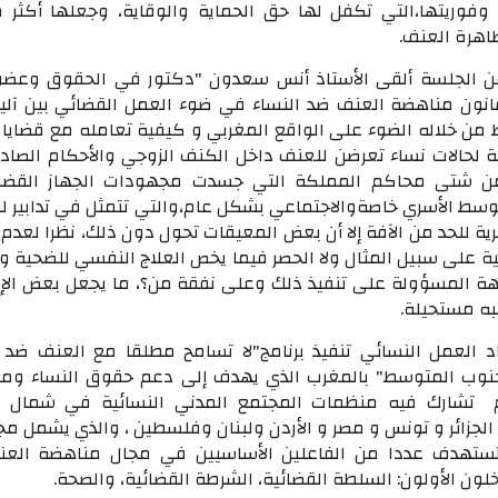
 وفوريتها،التي تكفل لها حق الحماية والوقاية، وجعلها أكثر م
اهرة العنف.
ن الجلسة ألقى الأستاذ أنس سعدون "دكتور في الحقوق وعضو
نون مناهضة العنف ضد النساء في ضوء العمل القضائي بين آلية 
ط من خلاله الضوء على الواقع المغربي و كيفية تعامله مع قضايا
ية لحالات نساء تعرضن للعنف داخل الكنف الزوجي والأحكام الصاد
 من شتى محاكم المملكة التي جسدت مجهودات الجهاز القضائ
سط الأسري خاصةوالاجتماعي بشكل عام،والتي تتمثل في تدابير لل
ية للحد من الآفة إلا أن بعض المعيقات تحول دون ذلك، نظرا لعدم
ة على سبيل المثال ولا الحصر فيما يخص العلاج النفسي للضحية و
هة المسؤولة على تنفيذ ذلك وعلى نفقة من؟، ما يجعل بعض الإج
به مستحيلة.
د العمل النسائي تنفيذ برنامج"لا تسامح مطلقا مع العنف ضد ا
نوب المتوسط" بالمغرب الذي يهدف إلى دعم حقوق النساء وم
تشارك فيه منظمات المجتمع المدني النسائية في شمال إف
لجزائر و تونس و مصر و الأردن ولبنان وفلسطين ، والذي يشمل م
تستهدف عددا من الفاعلين الأساسيين في مجال مناهضة الع
لون الأولون: السلطة القضائية، الشرطة القضائية، والصحة.