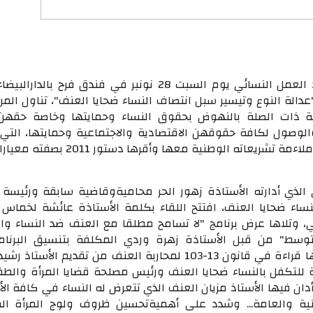
نظمت جمعية اتحاد العمل النسائي يوم السبت 28 نونبر في فندق فرح بالدار
دالة النوع وتيسير سبل انتصاف النساء ضحايا العنف"، تناول الم
نية ذات الصلة بالنهوض بحقوق النساء وحمايتها وخاصة حق
لوصول لكافة حقوقهن الاقتصادية والاجتماعية وحمايتها، التي ت
المغرب وعمل على ملاءمة تشريعاته الوطنية معها وأقرها دست
 الذي أدارته الأستاذة زهور الحر محاميةوقاضية سابقة ورئيسة ا
نساء ضحايا العنف، افتتح اللقاء بكلمة الأستاذة عائشة لخماس 
ي، وتلاها عرض برنامج "لا تسامح مطلقا مع العنف ضد النساء وال
وسط" من قبل الأستاذة زهرة وردي المكلفة بتنسيق البرنا
المغرب، وتمت بعدها قراءة في قانون 13-103 لمحاربة العنف من تقديم الأستاذ
 للتكفل بالنساء ضحايا العنف ورئيس مصلحة قضايا المرأة والط
أدان فيها الأستاذ مزيان العنف الذي تتعرض له النساء في كافة ال
نية والعامة... وشدد على أهميةتحسين ظروف ولوج المرأة الم