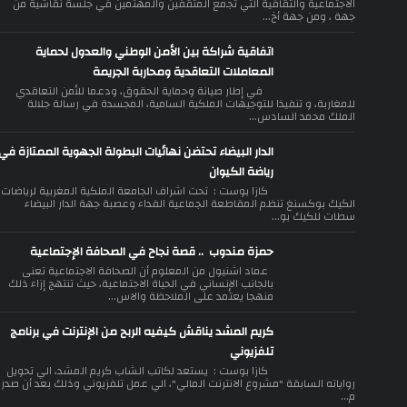
الاجتماعية والثقافية التي تجمع المثقفين والمهتمين في جلسة نقاشية من
جهة ، ومن جهة أخ...
اتفاقية شراكة بين الأمن الوطني والعدول لحماية
المعاملات التعاقدية ومحاربة الجريمة
في إطار صيانة وحماية الحقوق، ودعما للأمن التعاقدي
للمغاربة، و تنفيذا للتوجيهات الملكية السامية، المجسدة في رسالة جلالة
الملك محمد السادس...
الدار البيضاء تحتضن نهائيات البطولة الجهوية الممتازة في
رياضة الكيوان
كازا بوست : تحت اشراف الجامعة الملكية المغربية لرياضات
الكيك بوكسنغ تنظم المقاطعة الجماعية الفداء وعصبة جهة الدار البيضاء
سطات للكيك بو...
حمزة مندوب .. قصة نجاح في الصحافة الإجتماعية
عماد اشنيول من المعلوم أن الصحافة الاجتماعية تعنى
بالجانب الإنساني في الحياة الاجتماعية، حيث تنتهج إزاء ذلك
منهجا يعتمد على الملاحظة والاس...
كريم المشد يناقش كيفيه الربح من الإنترنت في برنامج
تلفزيوني
كازا بوست : يستعد لكاتب الشاب كريم المشد، الي تحويل
رواياته السابقة "مشروع الانترنت المالي"، الي عمل تلفزيوني وذلك بعد أن صدر
م...