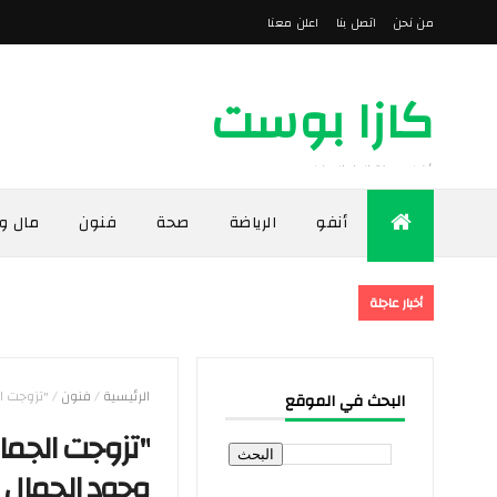
من نحن
اتصل بنا
اعلن معنا
كازا بوست
أخبار مدينة الدار البيضاء
أنفو
الرياضة
صحة
فنون
مال و
أخبار عاجلة
الرئيسية
/
فنون
/
"تزوجت ال
البحث في الموقع
"تزوجت الجمال
وجود الجمال ف