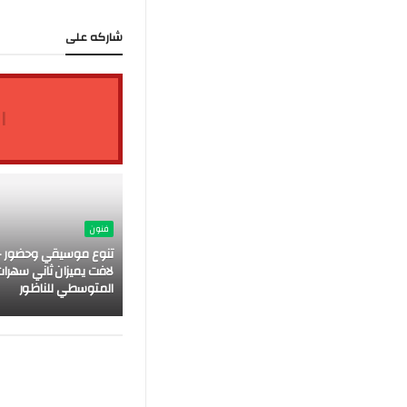
شاركه على
ا
فنون
تنوع موسيقي وحضور ج
لافت يميزان ثاني سهرات
المتوسطي للناظور