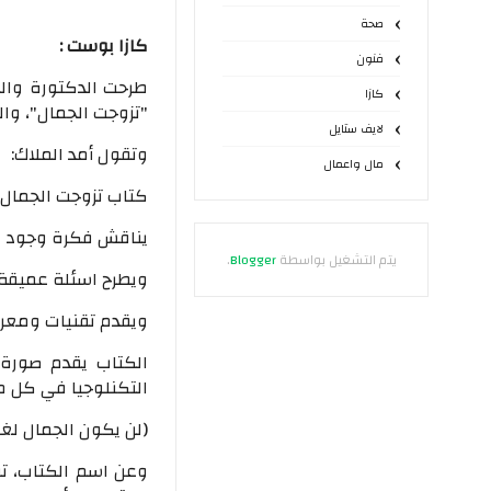
صحة
كازا بوست :
فنون
طرحت الدكتورة والك
كازا
"تزوجت الجمال"، وال
لايف ستايل
وتقول أمد الملاك:
مال واعمال
كتاب تزوجت الجمال
يناقش فكرة وجود ال
يتم التشغيل بواسطة
Blogger
.
ويطرح اسئلة عميق
ويقدم تقنيات ومعرف
الكتاب يقدم صورة 
التكنلوجيا في كل م
(لن يكون الجمال لغزا
وعن اسم الكتاب، تق