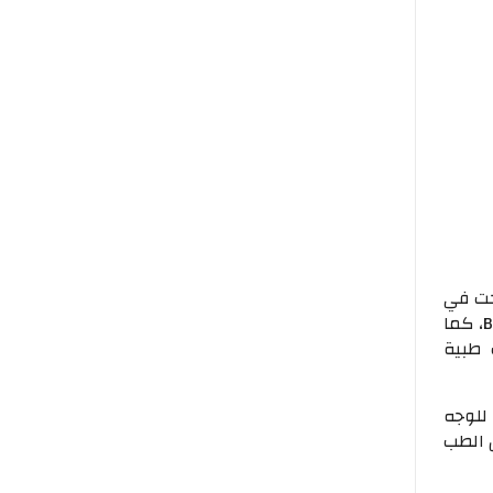
جت في
عام ١٩٩٨ اختصاص تجميل الأسنان الأكاديمية البريطانية وتجميل الوجه الغير جراحي BARID، كما
 طبية
للوجه
 الطب