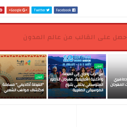
Google+
Twitter
Facebook
حصل على القالب من عالم المدون
فنون
من الراب والراي إلى العيطة
فنون
ماهيري
والأغنية الأمازيغية.. مهرجان الناظور
 المهرجان
المتوسطي يحتفي بتنوع
"العيطة أكاديمي" مسابقة
الموسيقى المغربية
لاكتشاف مواهب الشعبي