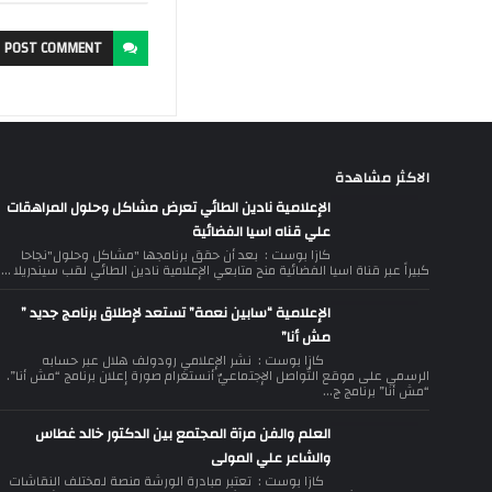
POST
COMMENT
الاكثر مشاهدة
الإعلامية نادين الطائي تعرض مشاكل وحلول المراهقات
علي قناه اسيا الفضائية
كازا بوست : بعد أن حقق برنامجها "مشاكل وحلول"نجاحا
كبيراً عبر قناة اسيا الفضائية منح متابعي الإعلامية نادين الطائي لقب سيندريلا ...
الإعلامية “سابين نعمة” تستعد لإطلاق برنامج جديد ”
مش أنا”
كازا بوست : نشر الإعلامي رودولف هلال عبر حسابه
الرسمي على موقع التّواصل الإجتماعيّ أنستغرام صورة إعلان برنامج “مش أنا”.
“مش أنا” برنامج ج...
العلم والفن مرآة المجتمع بين الدكتور خالد غطاس
والشاعر علي المولى
كازا بوست : تعتبر مبادرة الورشة منصة لمختلف النقاشات