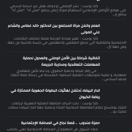
كازا بوست : نشر الإعلامي رودولف هلال عبر حسابه الرسمي
على موقع التّواصل الإجتماعيّ أنستغرام صورة إعلان برنامج “مش أنا”. “مش أنا”
برنامج ج...
العلم والفن مرآة المجتمع بين الدكتور خالد غطاس والشاعر
علي المولى
كازا بوست : تعتبر مبادرة الورشة منصة لمختلف النقاشات
الاجتماعية والثقافية التي تجمع المثقفين والمهتمين في جلسة نقاشية من جهة ،
ومن جهة أخ...
اتفاقية شراكة بين الأمن الوطني والعدول لحماية
المعاملات التعاقدية ومحاربة الجريمة
في إطار صيانة وحماية الحقوق، ودعما للأمن التعاقدي
للمغاربة، و تنفيذا للتوجيهات الملكية السامية، المجسدة في رسالة جلالة الملك
محمد السادس...
الدار البيضاء تحتضن نهائيات البطولة الجهوية الممتازة في
رياضة الكيوان
كازا بوست : تحت اشراف الجامعة الملكية المغربية لرياضات
الكيك بوكسنغ تنظم المقاطعة الجماعية الفداء وعصبة جهة الدار البيضاء سطات
للكيك بو...
حمزة مندوب .. قصة نجاح في الصحافة الإجتماعية
عماد اشنيول من المعلوم أن الصحافة الاجتماعية تعنى بالجانب