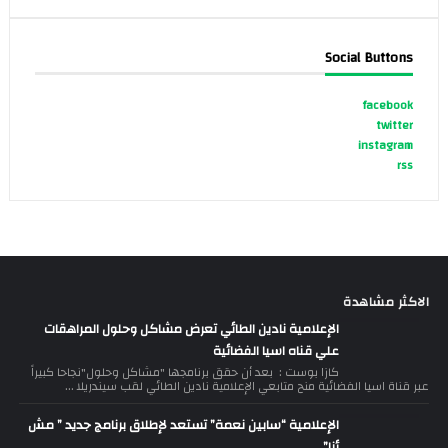
Social Buttons
facebook
twitter
instagram
rss
الاكثر مشاهدة
الإعلامية نادين الطائي تعرض مشاكل وحلول المراهقات
علي قناه اسيا الفضائية
كازا بوست : بعد أن حقق برنامجها "مشاكل وحلول"نجاحا كبيراً
عبر قناة اسيا الفضائية منح متابعي الإعلامية نادين الطائي لقب سيندريلا ...
الإعلامية “سابين نعمة” تستعد لإطلاق برنامج جديد ” مش
أنا”