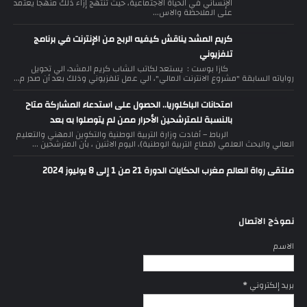
الإنساني في الحياة الاجتماعية، حيث تنتهج إزاء ذلك منهجا يعتمد
على الملاحظة والاس...
كريم المشد يناقش كيفيه الربح من الإنترنت في برنامج
تلفزيوني
كازا بوست : يستعد لكاتب الشاب كريم المشد، الي تحويل
رواياته السابقة "مشروع الانترنت المالي"، الي عمل تلفزيوني وذلك بعد أن صدر م...
امتحانات الباكلوريا.. الحصول على استدعاء المشاركة متاح
بالنسبة للمترشحين الأحرار ممن لم يتوصلوا به بعد
الرباط – أفادت وزارة التربية الوطنية والتكوين المهني والتعليم
العالي والبحث العلمي (قطاع التربية الوطنية)، اليوم الاثنين ، بأن المترشحين ...
ملتقى رواة العالم مغرب الحكايات الدورة 21 من 1 إلى 8 يوليوز 2024
نموذج الاتصال
الاسم
بريد إلكتروني
*