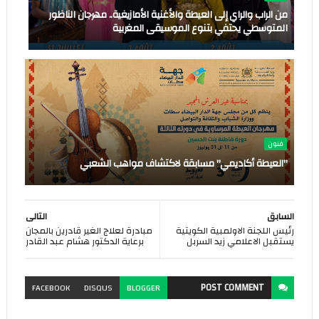
من الراب والراي إلى العيطة والأغنية الأمازيغية.. مهرجان الناظور
المتوسطي يحتفي بتنوع الموسيقى المغربية
فنون
"العيطة أكاديمي" مسابقة لاكتشاف مواهب الشعبي
السابق
التالى
رئيس اللجنة الاولمبية الكويتية
مبادرة لعلاج الغير قادرين بالمجان
يستقبل الاعلامي زيد السربل
برعاية الدكتور هشام عبد القادر
POST
COMMENT
FACEBOOK
DISQUS
BLOGGER