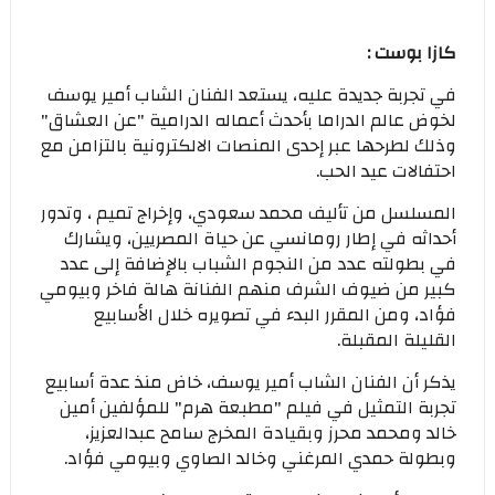
كازا بوست :
في تجربة جديدة عليه، يستعد الفنان الشاب أمير يوسف
لخوض عالم الدراما بأحدث أعماله الدرامية "عن العشاق"
وذلك لطرحها عبر إحدى المنصات الالكترونية بالتزامن مع
احتفالات عيد الحب.
المسلسل من تأليف محمد سعودي، وإخراج تميم ، وتدور
أحداثه في إطار رومانسي عن حياة المصريين، ويشارك
في بطولته عدد من النجوم الشباب بالإضافة إلى عدد
كبير من ضيوف الشرف منهم الفنانة هالة فاخر وبيومي
فؤاد، ومن المقرر البدء في تصويره خلال الأسابيع
القليلة المقبلة.
يذكر أن الفنان الشاب أمير يوسف، خاض منذ عدة أسابيع
تجربة التمثيل في فيلم "مطبعة هرم" للمؤلفين أمين
خالد ومحمد محرز وبقيادة المخرج سامح عبدالعزيز،
وبطولة حمدي المرغني وخالد الصاوي وبيومي فؤاد.