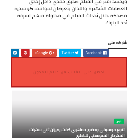
ويجسد أمير في الفيلم صديق حمدي داخل إحدى
العصابات الشهيرة واللذان يتعرضان لمواقف كوميدية
مضحكة خلال أحداث الفيلم في محاولة منهم لسرقة
أحد البنوك.
شاركه على
Google+
Twitter
Facebook
احصل على القالب من عالم المدون
فنون
تنوع موسيقي وحضور جماهيري لافت يميزان ثاني سهرات
المهرجان المتوسطي للناظور