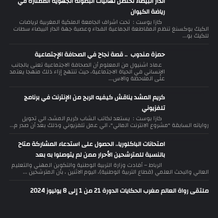
الدار البيضاء تحتضن نهائيات البطولة الجهوية الممتازة في
رياضة الكيوان
كازا بوست : تحت اشراف الجامعة الملكية المغربية لرياضات
الكيك بوكسنغ تنظم المقاطعة الجماعية الفداء وعصبة جهة الدار البيضاء سطات
للكيك بو...
حمزة مندوب .. قصة نجاح في الصحافة الإجتماعية
عماد اشنيول من المعلوم أن الصحافة الاجتماعية تعنى بالجانب
الإنساني في الحياة الاجتماعية، حيث تنتهج إزاء ذلك منهجا يعتمد
على الملاحظة والاس...
كريم المشد يناقش كيفيه الربح من الإنترنت في برنامج
تلفزيوني
كازا بوست : يستعد لكاتب الشاب كريم المشد، الي تحويل
رواياته السابقة "مشروع الانترنت المالي"، الي عمل تلفزيوني وذلك بعد أن صدر م...
امتحانات الباكلوريا.. الحصول على استدعاء المشاركة متاح
بالنسبة للمترشحين الأحرار ممن لم يتوصلوا به بعد
الرباط – أفادت وزارة التربية الوطنية والتكوين المهني والتعليم
العالي والبحث العلمي (قطاع التربية الوطنية)، اليوم الاثنين ، بأن المترشحين ...
ملتقى رواة العالم مغرب الحكايات الدورة 21 من 1 إلى 8 يوليوز 2024