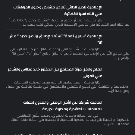
الإعلامية نادين الطائي تعرض مشاكل وحلول المراهقات
علي قناه اسيا الفضائية
كازا بوست : بعد أن حقق برنامجها "مشاكل وحلول"نجاحا كبيراً
عبر قناة اسيا الفضائية منح متابعي الإعلامية نادين الطائي لقب سيندريلا ...
الإعلامية “سابين نعمة” تستعد لإطلاق برنامج جديد ” مش
أنا”
كازا بوست : نشر الإعلامي رودولف هلال عبر حسابه الرسمي
على موقع التّواصل الإجتماعيّ أنستغرام صورة إعلان برنامج “مش أنا”. “مش أنا”
برنامج ج...
العلم والفن مرآة المجتمع بين الدكتور خالد غطاس والشاعر
علي المولى
كازا بوست : تعتبر مبادرة الورشة منصة لمختلف النقاشات
الاجتماعية والثقافية التي تجمع المثقفين والمهتمين في جلسة نقاشية من جهة ،
ومن جهة أخ...
اتفاقية شراكة بين الأمن الوطني والعدول لحماية
المعاملات التعاقدية ومحاربة الجريمة
في إطار صيانة وحماية الحقوق، ودعما للأمن التعاقدي
للمغاربة، و تنفيذا للتوجيهات الملكية السامية، المجسدة في رسالة جلالة الملك
محمد السادس...