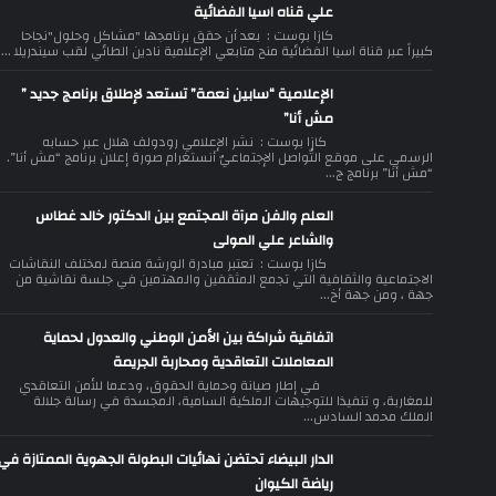
علي قناه اسيا الفضائية
كازا بوست : بعد أن حقق برنامجها "مشاكل وحلول"نجاحا
كبيراً عبر قناة اسيا الفضائية منح متابعي الإعلامية نادين الطائي لقب سيندريلا ...
الإعلامية “سابين نعمة” تستعد لإطلاق برنامج جديد ”
مش أنا”
كازا بوست : نشر الإعلامي رودولف هلال عبر حسابه
الرسمي على موقع التّواصل الإجتماعيّ أنستغرام صورة إعلان برنامج “مش أنا”.
“مش أنا” برنامج ج...
العلم والفن مرآة المجتمع بين الدكتور خالد غطاس
والشاعر علي المولى
كازا بوست : تعتبر مبادرة الورشة منصة لمختلف النقاشات
الاجتماعية والثقافية التي تجمع المثقفين والمهتمين في جلسة نقاشية من
جهة ، ومن جهة أخ...
اتفاقية شراكة بين الأمن الوطني والعدول لحماية
المعاملات التعاقدية ومحاربة الجريمة
في إطار صيانة وحماية الحقوق، ودعما للأمن التعاقدي
للمغاربة، و تنفيذا للتوجيهات الملكية السامية، المجسدة في رسالة جلالة
الملك محمد السادس...
الدار البيضاء تحتضن نهائيات البطولة الجهوية الممتازة في
رياضة الكيوان