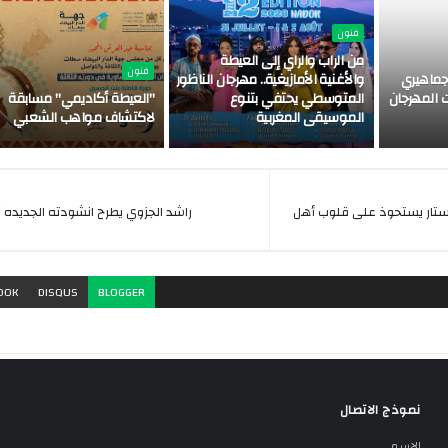
فنون
من الراب والراي إلى العيطة
فنون
ماهيري
والأغنية الأمازيغية.. مهرجان الناظور
 المهرجان
المتوسطي يحتفي بتنوع
"العيطة أكاديمي" مسابقة
الموسيقى المغربية
لاكتشاف مواهب الشعبي
ستار يستحوذ على قلوب أهل
راشد الجزوي يطرح انشودته الجديده "ا
OOK
DISQUS
BLOGGER
نموذج الاتصال
الاسم