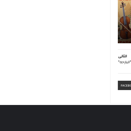
التالى
لبارحه"
FACEB