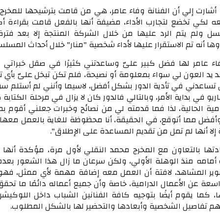
 أشارت إلي أن الفنانة وفاء عامر، هي من قامت بترشيحها للمخرج
 لكي تخضع لتجارب الأداء، مضيفة أنها بالفعل قامت بقراءة أك
ولم يتم الرد عليها من خلال الشركة المنتجة إلا بعد فترة
ها أنه تم الاستقرار عليها لأداء شخصية "منار" خلال أحداث المسل
فاء عامر لها فضل كبير علىّ وساعدتني كثيرًا في صقل خبراتي ال
د يد العون لي سواء بمعلومة أو نصيحة، فلم تكن تبخل علىّ بأي ت
تساعدني في تأدية الدور بشكل أفضل، لاسيما وأنني لم أستلم سو
يو في بداية الأمر، وبالتالي فالدور كان لا يزال في مرحلة الكتابة
مية الحالية، لذا فما قدمته لي من نصائح وخبرات جعلني أقوم بم
فضل مما أتوقع، في الحقيقة، أنا محظوظة للغاية بالعمل معها،
إلا أنها لم تمل من تقديم المساعدة على الإطلاق".
تها بالتعاون مع المخرج محمد النقلي لأول مرة، مؤكدة أنها
أمامه منذ الوهلة الأولي، ولكن سرعان ما زال هذا الشعور بعدما
صوير المشاهد، لافتة أن العمل معه إضافة مهمة لأي ممثل، فهو
اسعة عن الأعمال الدرامية، خاصة وأن جميع أعماله دائمًا ما تحق
، كما يقوم أيضًا بتوجيه كافة الفنانين الشباب داخل اللوكيشن
هم تفاصيل الشخصية وأبعادها والتحضير لها بالشكل المطلوب.