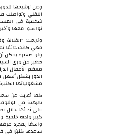
وعن ترشيحها للدور،
النقلي وتواصلت معه
شخصية في المسلسل 
تواصلوا معها وأخبرو
وتابعت: "الفنانة و
فهي كانت دائمًا تم
ولو صغيرة يمكن أن 
صغير من ورق السينار
معظم الأعمال الدرا
الدور بشكل أسهل وأ
مشغولياتها الكثيرة 
كما أعربت عن سعاد
بالرهبة من الوقوف 
على أدائها خلال ت
كبير ولديه خلفية و
واسعًا بمجرد عرضها
ساعدها كثيرًا في ف