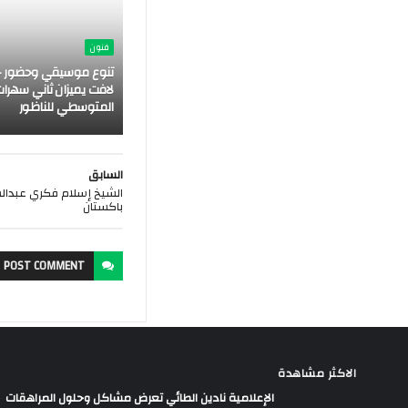
فنون
تنوع موسيقي وحضور ج
لافت يميزان ثاني سهرات
المتوسطي للناظور
السابق
الشيخ إسلام فكري عبدال
باكستان
POST
COMMENT
الاكثر مشاهدة
الإعلامية نادين الطائي تعرض مشاكل وحلول المراهقات