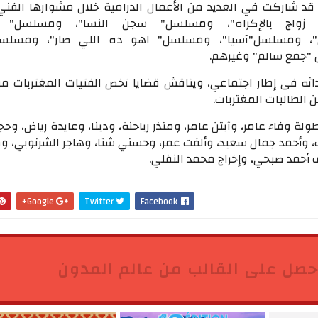
، قد شاركت في العديد من الأعمال الدرامية خلال مشوارها الفني
زواج بالإكراه"، ومسلسل" سجن النسا"، ومسلسل" ذ
، ومسلسل"آسيا"، ومسلسل" اهو ده اللي صار"، ومسلسل
"جمع سالم" وغيرهم.
ثه فى إطار اجتماعي، ويناقش قضايا تخص الفتيات المغتربات من
الطالبات المغتربات.
لة وفاء عامر، وآيتن عامر، ومنذر رياحنة، ودينا، وعايدة رياض، وحج
ب، وأحمد جمال سعيد، وألفت عمر، وحسني شتا، وهاجر الشرنوبي، 
 أحمد صبحي، وإخراج محمد النقلي.
Google+
Twitter
Facebook
حصل على القالب من عالم المدون