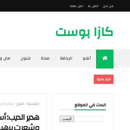
من نحن
اتصل بنا
اعلن معنا
كازا بوست
أخبار مدينة الدار البيضاء
أنفو
الرياضة
صحة
فنون
مال و
أخبار عاجلة
الرئيسية
/
فنون
/
هدير الد
البحث في الموقع
هدير الديب: أ
وشعرت برهبة 