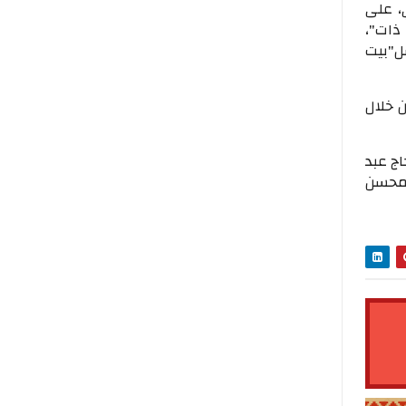
، على
ات"،
"بيت
 خلال
اج عبد
ومحسن