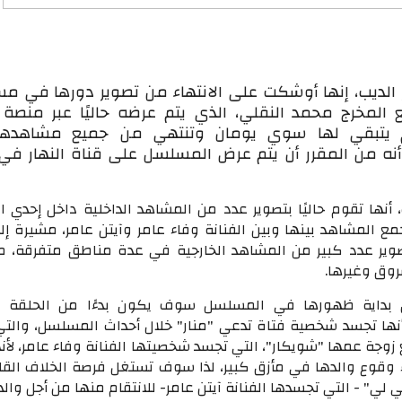
ر الديب، إنها أوشكت على الانتهاء من تصوير دورها في 
م يتبقي لها سوي يومان وتنتهي من جميع مشاهده
نه من المقرر أن يتم عرض المسلسل على قناة النهار ف
أنها تقوم حاليًا بتصوير عدد من المشاهد الداخلية داخل إحدي ا
ع المشاهد بينها وبين الفنانة وفاء عامر وآيتن عامر، مشيرة إل
روق وغيرها.
ن بداية ظهورها في المسلسل سوف يكون بدءًا من الحلقة ال
نها تجسد شخصية فتاة تدعي "منار" خلال أحداث المسلسل، والتي
وجة عمها "شويكار"، التي تجسد شخصيتها الفنانة وفاء عامر، لأن
 وقوع والدها في مأزق كبير، لذا سوف تستغل فرصة الخلاف القائ
 لي" - التي تجسدها الفنانة آيتن عامر- للانتقام منها من أجل والد