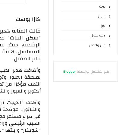
صحة
فنون
كازا بوست
كازا
قالت الفنانة هدي
لايف ستايل
الرقمية، حيث ل
مال واعمال
المسلسل، لافتة أ
يناير المقبل.
وأضافت هدير الديب، 
يتم التشغيل بواسطة
Blogger
.
بمنطقة العبور، وتجم
أكتوبر والعبور والش
وأكدت "الديب"، أ
والثلاثون، موضحة أ
في صراع مستمر مع ز
السبب الرئيسي وراء
"شويكار" وابنتها "لي