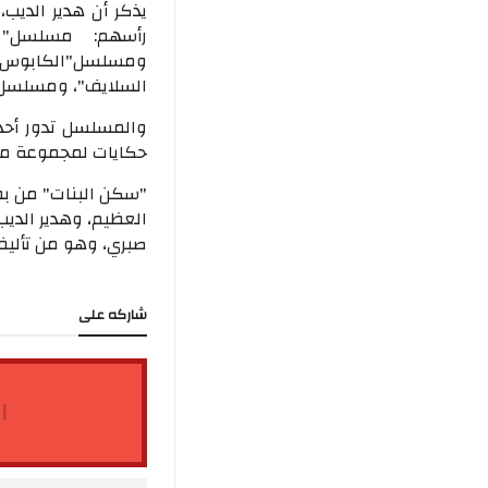
يذكر أن هدير الديب
رأسهم: مسلسل" 
ومسلسل"الكابوس"
السلايف"، ومسلسل 
والمسلسل تدور أحدا
حكايات لمجموعة من 
"سكن البنات" من بطو
العظيم، وهدير الدي
صبري، وهو من تأليف
شاركه على
ا