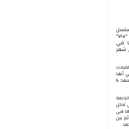
مسلسل
"سكن البنات" مع المخرج محمد النقلي، الذي يتم عرضه حاليًا عبر منصة "Viu"
ا في
ي شهر
لفيلات
ي أنها
انتهت مؤخرًا من تصوير عدد كبير من المشاهد الخارجية في عدة مناطق متفرقة، منها: 6
رابعة
 تدخل
ها هي
م بين
ها.