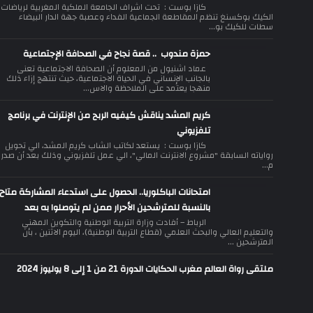
كازا بوست : تحت اشراف الجامعة الملكية المغربية لرياضات
الكيك بوكسنغ تنظم المقاطعة الجماعية الفداء وعصبة جهة الدار البيضاء
سطات للكيك بو...
حمزة مندوب .. قصة نجاح في الصحافة الإجتماعية
عماد اشنيول من المعلوم أن الصحافة الاجتماعية تعنى
بالجانب الإنساني في الحياة الاجتماعية، حيث تنتهج إزاء ذلك
منهجا يعتمد على الملاحظة والاس...
كريم المشد يناقش كيفيه الربح من الإنترنت في برنامج
تلفزيوني
كازا بوست : يستعد لكاتب الشاب كريم المشد، الي تحويل
رواياته السابقة "مشروع الانترنت المالي"، الي عمل تلفزيوني وذلك بعد أن صدر
م...
امتحانات الباكلوريا.. الحصول على استدعاء المشاركة متاح
بالنسبة للمترشحين الأحرار ممن لم يتوصلوا به بعد
الرباط – أفادت وزارة التربية الوطنية والتكوين المهني
والتعليم العالي والبحث العلمي (قطاع التربية الوطنية)، اليوم الاثنين ، بأن
المترشحين ...
ملتقى رواة العالم مغرب الحكايات الدورة 21 من 1 إلى 8 يوليوز 2024