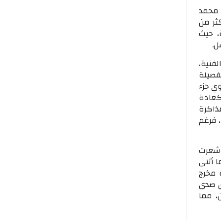
 محمد
ثر من
، حيث
سل.
فنية،
فصيلة
ي جزء
 كعادة
ذاكرة
 فرغم
 شعرت
 أثنى
 مخرج
ق صدى
، مما