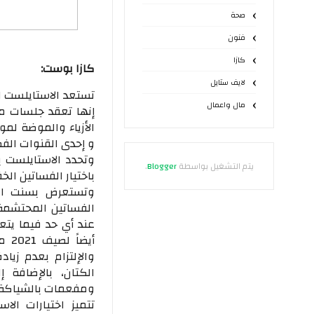
صحة
فنون
كازا
كازا بوست:
لايف ستايل
تستعد الاستايلست 
مال واعمال
إنها تعقد جلسات مع
و إحدى القنوات الفضا
وتحدد الاستايلست 
يتم التشغيل بواسطة
Blogger
.
باختيار الفساتين ال
وتستعرض بسنت الزو
الفساتين المحتشمة 
عند أي حد فيما يتع
أي
الكتان، بالإضافة 
ومفعمات بالشياكة.
تتميز اختيارات الا