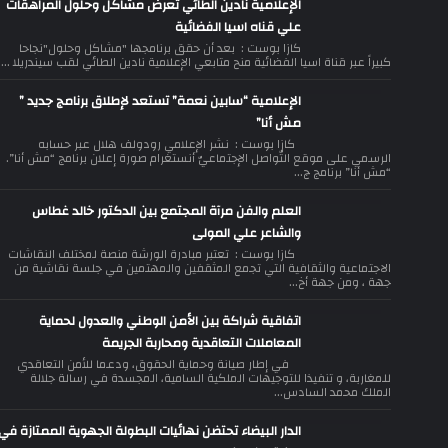
الإعلامية نادين الطائي تعرض مشاكل وحلول المراهقات
علي قناه اسيا الفضائية
كازا بوست : بعد أن حقق برنامجها "مشاكل وحلول"نجاحا
كبيراً عبر قناة اسيا الفضائية منح متابعي الإعلامية نادين الطائي لقب سيندريلا ...
الإعلامية “سابين نعمة” تستعد لإطلاق برنامج جديد ”
مش أنا”
كازا بوست : نشر الإعلامي رودولف هلال عبر حسابه
الرسمي على موقع التّواصل الإجتماعيّ أنستغرام صورة إعلان برنامج “مش أنا”.
“مش أنا” برنامج ج...
العلم والفن مرآة المجتمع بين الدكتور خالد غطاس
والشاعر علي المولى
كازا بوست : تعتبر مبادرة الورشة منصة لمختلف النقاشات
الاجتماعية والثقافية التي تجمع المثقفين والمهتمين في جلسة نقاشية من
جهة ، ومن جهة أخ...
اتفاقية شراكة بين الأمن الوطني والعدول لحماية
المعاملات التعاقدية ومحاربة الجريمة
في إطار صيانة وحماية الحقوق، ودعما للأمن التعاقدي
للمغاربة، و تنفيذا للتوجيهات الملكية السامية، المجسدة في رسالة جلالة
الملك محمد السادس...
الدار البيضاء تحتضن نهائيات البطولة الجهوية الممتازة في