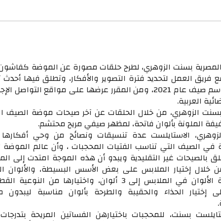
المصرية بسنت الزوهري، لطرح حلقات مصورة عن الموضة كفاشون 
 فريق العمل لتحديد فترة التصوير والأفكار، وتطلق فيها أحدث
الأزياء والموضة لموسم صيف عام 2021، ومن المقرر عرضها على مواقع التواصل 
ئية العربية.
بسنت الزوهري، من خلال الحلقات عن آخر صيحات موضة الصيف ال
خفيفة الملونة بألوان فاتحة، لمظهر صيفي مريح محتشم.
هري، الاستايلست عدة تنسيقات ونصائح من وحي أفكارها لا
في الصيف التي تناسب الفتيات المحجبات ، وأن عالم الموضة ل
لق بالصيحات غير التقليدية ويبدو أن هذه الموجة امتدت إلى ال
ضاً لصيف 2021 من خلال إختيار الملابس على بعض الأسس البسيطة، والألوان ا
والإلتزام بعدم زيادة الألوان في الملابس إلى 3 ألوان، واختيارها من النوعي
إلى إختيار الحذاء والحقيبة والطرحة بألوان مناسبة ليبدون م
ستايلست بسنت، للمحجبات باختيارهن الفساتين المريحة بتدرجات 