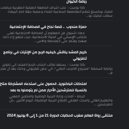
رياضة الكيوان
كازا بوست : تحت اشراف الجامعة الملكية المغربية لرياضات
الكيك بوكسنغ تنظم المقاطعة الجماعية الفداء وعصبة جهة الدار البيضاء
سطات للكيك بو...
حمزة مندوب .. قصة نجاح في الصحافة الإجتماعية
عماد اشنيول من المعلوم أن الصحافة الاجتماعية تعنى
بالجانب الإنساني في الحياة الاجتماعية، حيث تنتهج إزاء ذلك
منهجا يعتمد على الملاحظة والاس...
كريم المشد يناقش كيفيه الربح من الإنترنت في برنامج
تلفزيوني
كازا بوست : يستعد لكاتب الشاب كريم المشد، الي تحويل
رواياته السابقة "مشروع الانترنت المالي"، الي عمل تلفزيوني وذلك بعد أن صدر
م...
امتحانات الباكلوريا.. الحصول على استدعاء المشاركة متاح
بالنسبة للمترشحين الأحرار ممن لم يتوصلوا به بعد
الرباط – أفادت وزارة التربية الوطنية والتكوين المهني
والتعليم العالي والبحث العلمي (قطاع التربية الوطنية)، اليوم الاثنين ، بأن
المترشحين ...
ملتقى رواة العالم مغرب الحكايات الدورة 21 من 1 إلى 8 يوليوز 2024