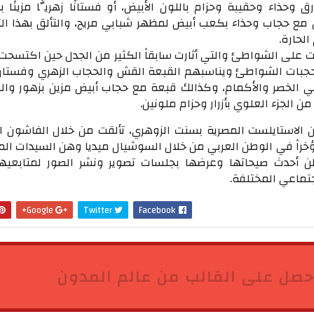
ق وحذاء وحقيبة وحزام باللون الأبيض، أو فستانًا زهريًّا مزينًا
ض مع حجاب وحذاء بكعب أبيض لمظهر شبابي مريح، والتألق بهذا ا
لحارة.
ات على الشواطئ والتي أثارت سابقاً الكثير من الجدل حين اكتسح
جبات الشواطئ ويناسبهم القبعة القش والحجاب الزهري وفستان 
 الخصر والأكمام، وكذالك قبعة مع حجاب أبيض مزين بزهور وال
ن الجزء العلوي بأزرار وحزام ملونين.
 أن الاستايلست المصرية بسنت الزوهري، تألقت من خلال الفاشون 
خراً في الوطن العربي من خلال السوشيال ميديا وهن السيدات الم
ن أحدث صيحاتها وعرضها بجلسات تصوير ونشر الصور لمتابعيه
جتماعي المختلفة.
Google+
Twitter
Facebook
حصل على القالب من عالم المدون