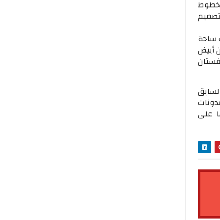
 بخطوط
لتصميم
ت ساحة
أبيض
فستان
السابق
دونات
ا على