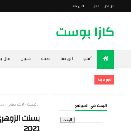
من نحن
اتصل بنا
اعلن معنا
كازا بوست
أخبار مدينة الدار البيضاء
أنفو
الرياضة
صحة
فنون
مال و
أخبار عاجلة
الرئيسية
/
لايف ستايل
/
بسن
البحث في الموقع
بسنت الزوهري
2021