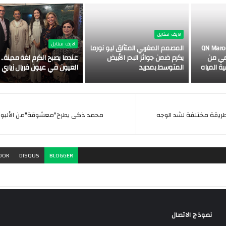
لايف ستايل
لايف ستايل
HomePu" التابعة لـ QN Maroc
المصمم المغربي المتألق ليو نورما
يومي من
يكرم ضمن جوائز البحر الأبيض
عندما يصبح الكرم لغة مدينة..
ة المياه
المتوسط بمدريد
العيون في عيون فريال زياري
طريقة مختلفة لشد الوجه
محمد ذكى يطرح"معشوقة"من الألبوم 
OOK
DISQUS
BLOGGER
نموذج الاتصال