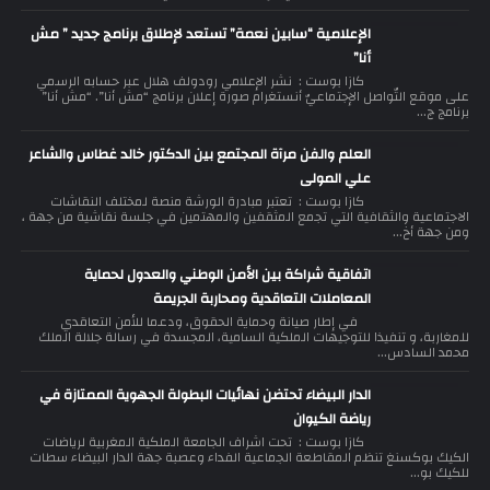
الإعلامية “سابين نعمة” تستعد لإطلاق برنامج جديد ” مش
أنا”
كازا بوست : نشر الإعلامي رودولف هلال عبر حسابه الرسمي
على موقع التّواصل الإجتماعيّ أنستغرام صورة إعلان برنامج “مش أنا”. “مش أنا”
برنامج ج...
العلم والفن مرآة المجتمع بين الدكتور خالد غطاس والشاعر
علي المولى
كازا بوست : تعتبر مبادرة الورشة منصة لمختلف النقاشات
الاجتماعية والثقافية التي تجمع المثقفين والمهتمين في جلسة نقاشية من جهة ،
ومن جهة أخ...
اتفاقية شراكة بين الأمن الوطني والعدول لحماية
المعاملات التعاقدية ومحاربة الجريمة
في إطار صيانة وحماية الحقوق، ودعما للأمن التعاقدي
للمغاربة، و تنفيذا للتوجيهات الملكية السامية، المجسدة في رسالة جلالة الملك
محمد السادس...
الدار البيضاء تحتضن نهائيات البطولة الجهوية الممتازة في
رياضة الكيوان
كازا بوست : تحت اشراف الجامعة الملكية المغربية لرياضات
الكيك بوكسنغ تنظم المقاطعة الجماعية الفداء وعصبة جهة الدار البيضاء سطات
للكيك بو...