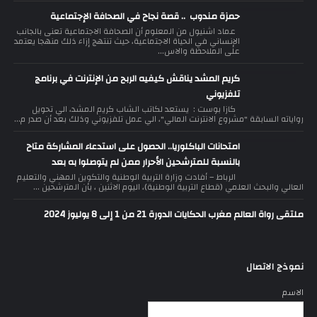
حمزة مندوب .. قصة نجاح في الصحافة الإجتماعية
عماد اشنيول من المعلوم أن الصحافة الاجتماعية تعنى بالجانب
الإنساني في الحياة الاجتماعية، حيث تنتهج إزاء ذلك منهجا يعتمد
على الملاحظة والاس...
كريم المشد يناقش كيفيه الربح من الإنترنت في برنامج
تلفزيوني
كازا بوست : يستعد لكاتب الشاب كريم المشد، الي تحويل
رواياته السابقة "مشروع الانترنت المالي"، الي عمل تلفزيوني وذلك بعد أن صدر م...
امتحانات الباكلوريا.. الحصول على استدعاء المشاركة متاح
بالنسبة للمترشحين الأحرار ممن لم يتوصلوا به بعد
الرباط – أفادت وزارة التربية الوطنية والتكوين المهني والتعليم
العالي والبحث العلمي (قطاع التربية الوطنية)، اليوم الاثنين ، بأن المترشحين ...
ملتقى رواة العالم مغرب الحكايات الدورة 21 من 1 إلى 8 يوليوز 2024
نموذج الاتصال
الاسم