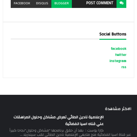
POST
COMMENT
FACEBOOK
DISQUS
BLOGGER
Social Buttons
facebook
twitter
instagram
rss
الاكثر مشاهدة
الإعلامية نادين الطائي تعرض مشاكل وحلول المراهقات
علي قناه اسيا الفضائية
كازا بوست : بعد أن حقق برنامجها "مشاكل وحلول"نجاحا كبيراً
عبر قناة اسيا الفضائية منح متابعي الإعلامية نادين الطائي لقب سيندريلا ...