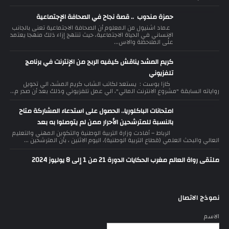
حمزة مندوب .. قصة نجاح في الصحافة الإجتماعية
عماد اشنيول من المعلوم أن الصحافة الاجتماعية تعنى بالجانب
الإنساني في الحياة الاجتماعية، حيث تنتهج إزاء ذلك منهجا يعتمد
على الملاحظة والاس...
كريم المشد يناقش كيفيه الربح من الإنترنت في برنامج
تلفزيوني
كازا بوست : يستعد لكاتب الشاب كريم المشد، الي تحويل
رواياته السابقة "مشروع الانترنت المالي"، الي عمل تلفزيوني وذلك بعد أن صدر م...
امتحانات الباكلوريا.. الحصول على استدعاء المشاركة متاح
بالنسبة للمترشحين الأحرار ممن لم يتوصلوا به بعد
الرباط – أفادت وزارة التربية الوطنية والتكوين المهني والتعليم
العالي والبحث العلمي (قطاع التربية الوطنية)، اليوم الاثنين ، بأن المترشحين ...
ملتقى رواة العالم مغرب الحكايات الدورة 21 من 1 إلى 8 يوليوز 2024
نموذج الاتصال
الاسم