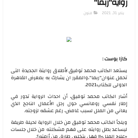
رواية"ربما"
يناير 31, 2021
فنون
كازا بوست :
يستعد الكاتب محمد توفيق لأطلاق روايتة الجديدة التى
تحمل عنوان"ربما"،والمقرر ان يشارك به بمعرض القاهرة
الدولى للكتاب2021.
أشار الكاتب محمد توفيق، أن احداث الرواية تدور في
إطار نفسي رومانسي حول رجل الأعمال الناجح الذي
يعاني من الملل لسبب غامض، رغم عشقه لزوجته.
ويلجأ الكاتب محمد توفيق من خلال الرواية لحيلة طريفة
ليساعد بطل روايته على فهم مشكلته من خلال جلسات
«علاج الملل»!! فهل يتخلص طارق من أزمته؟.