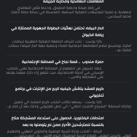
المعاملات التعاقدية ومحاربة الجريمة
في إطار صيانة وحماية الحقوق، ودعما للأمن التعاقدي
للمغاربة، و تنفيذا للتوجيهات الملكية السامية، المجسدة في رسالة جلالة الملك
محمد السادس...
الدار البيضاء تحتضن نهائيات البطولة الجهوية الممتازة في
رياضة الكيوان
كازا بوست : تحت اشراف الجامعة الملكية المغربية لرياضات
الكيك بوكسنغ تنظم المقاطعة الجماعية الفداء وعصبة جهة الدار البيضاء سطات
للكيك بو...
حمزة مندوب .. قصة نجاح في الصحافة الإجتماعية
عماد اشنيول من المعلوم أن الصحافة الاجتماعية تعنى بالجانب
الإنساني في الحياة الاجتماعية، حيث تنتهج إزاء ذلك منهجا يعتمد
على الملاحظة والاس...
كريم المشد يناقش كيفيه الربح من الإنترنت في برنامج
تلفزيوني
كازا بوست : يستعد لكاتب الشاب كريم المشد، الي تحويل
رواياته السابقة "مشروع الانترنت المالي"، الي عمل تلفزيوني وذلك بعد أن صدر م...
امتحانات الباكلوريا.. الحصول على استدعاء المشاركة متاح
بالنسبة للمترشحين الأحرار ممن لم يتوصلوا به بعد
الرباط – أفادت وزارة التربية الوطنية والتكوين المهني والتعليم
العالي والبحث العلمي (قطاع التربية الوطنية)، اليوم الاثنين ، بأن المترشحين ...