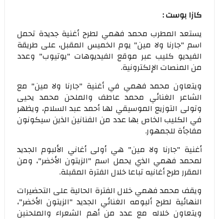
كازا بوست :
يستعد المطرب محمد فهمي لطرح أغنية جديدة تحمل
اسم "جارنا ولا مين" يوم الخميس المقبل، على طريقة
الفيديو كليب عبر موقع الفيديوهات "يوتيوب" وعدد
من المنصات الإلكترونية.
ويتعاون محمد فهمي في أغنية "جارنا ولا مين" مع
الشاعر الغنائي محمد عاطف والملحن محمد يحيى
وتولى التوزيع الموسيقي لها أحمد عبد السلام، ويظهر
في الكليب الخاص بها عدد من الفنانين الذين سيكونون
مفاجأة للجمهور.
أغنية "جارنا ولا مين" هي أولى أغاني الألبوم الجديد
لمحمد فهمي الذي يحمل اسم "الزيتون الأخضر"، ومن
المقرر طرح أغانيه تباعا خلال الفترة المقبلة.
ويقف محمد فهمي خلال الفترة الحالية على التحضيرات
النهائية لطرح ألبومه الغنائي الجديد "الزيتون الأخضر"،
ويتعاون خلاله مع عدد من أهم الشعراء والملحنين