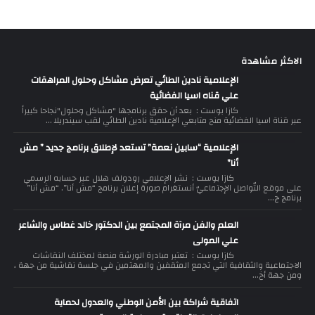
الاكثر مشاهدة
الإعلامية نادين الطائي تعرض مشاكل وحلول المراهقات
علي قناه اسيا الفضائية
كازا بوست : بعد أن حقق برنامجها "مشاكل وحلول"نجاحا كبيراً
عبر قناة اسيا الفضائية منح متابعي الإعلامية نادين الطائي لقب سيندريلا ...
الإعلامية “سابين نعمة” تستعد لإطلاق برنامج جديد ” مش
أنا”
كازا بوست : نشر الإعلامي رودولف هلال عبر حسابه الرسمي
على موقع التّواصل الإجتماعيّ أنستغرام صورة إعلان برنامج “مش أنا”. “مش أنا”
برنامج ج...
العلم والفن مرآة المجتمع بين الدكتور خالد غطاس والشاعر
علي المولى
كازا بوست : تعتبر مبادرة الورشة منصة لمختلف النقاشات
الاجتماعية والثقافية التي تجمع المثقفين والمهتمين في جلسة نقاشية من جهة ،
ومن جهة أخ...
اتفاقية شراكة بين الأمن الوطني والعدول لحماية