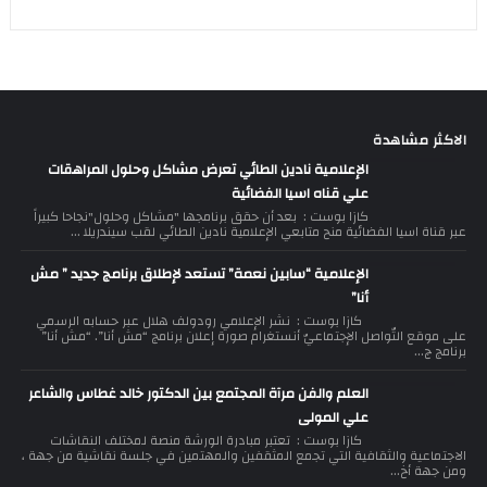
الاكثر مشاهدة
الإعلامية نادين الطائي تعرض مشاكل وحلول المراهقات
علي قناه اسيا الفضائية
كازا بوست : بعد أن حقق برنامجها "مشاكل وحلول"نجاحا كبيراً
عبر قناة اسيا الفضائية منح متابعي الإعلامية نادين الطائي لقب سيندريلا ...
الإعلامية “سابين نعمة” تستعد لإطلاق برنامج جديد ” مش
أنا”
كازا بوست : نشر الإعلامي رودولف هلال عبر حسابه الرسمي
على موقع التّواصل الإجتماعيّ أنستغرام صورة إعلان برنامج “مش أنا”. “مش أنا”
برنامج ج...
العلم والفن مرآة المجتمع بين الدكتور خالد غطاس والشاعر
علي المولى
كازا بوست : تعتبر مبادرة الورشة منصة لمختلف النقاشات
الاجتماعية والثقافية التي تجمع المثقفين والمهتمين في جلسة نقاشية من جهة ،
ومن جهة أخ...