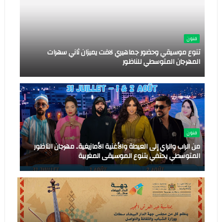
فنون
تنوع موسيقي وحضور جماهيري لافت يميزان ثاني سهرات
المهرجان المتوسطي للناظور
فنون
من الراب والراي إلى العيطة والأغنية الأمازيغية.. مهرجان الناظور
المتوسطي يحتفي بتنوع الموسيقى المغربية