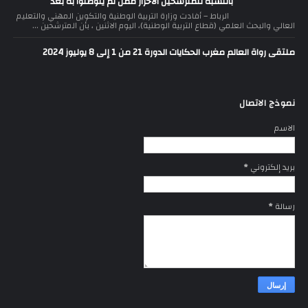
بالنسبة للمترشحين الأحرار ممن لم يتوصلوا به بعد
الرباط – أفادت وزارة التربية الوطنية والتكوين المهني والتعليم
العالي والبحث العلمي (قطاع التربية الوطنية)، اليوم الاثنين ، بأن المترشحين ...
ملتقى رواة العالم مغرب الحكايات الدورة 21 من 1 إلى 8 يوليوز 2024
نموذج الاتصال
الاسم
بريد إلكتروني
*
رسالة
*