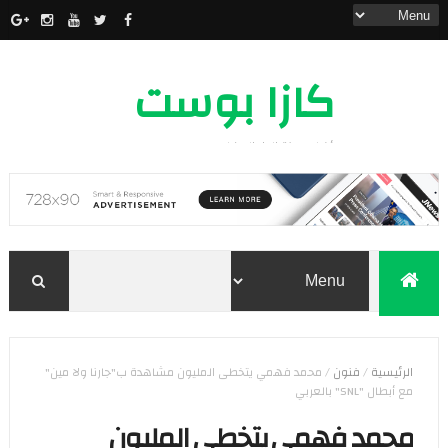
كازا بوست
أخبار مدينة الدار البيضاء
الرئيسية
/
فنون
/
محمد فهمي يتخطى المليون مشاهدة ب"جارنا ولا مين"
مع أبطال "SNL" بالعربي
محمد فهمي يتخطى المليون