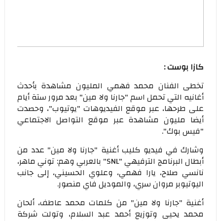
كازا بوست :
تخطى الفنان محمد فهمي المليون مشاهدة بأحدث
أغانيه التي تحمل اسم "جارنا ولا مين" بعد مرور ستة أيام
على طرحها، عبر موقع الفيديوهات "يوتيوب"، وحصدت
أيضا مليون مشاهدة عبر موقع التواصل الاجتماعي
"فيس بوك".
وشارك في فيديو كليب أغنية "جارنا ولا مين" عدد من
أبطال البرنامج الترفيهي "SNL" بالعربي وهم: توني ماهر،
نانسي صلاح، يارا فهمي، وعلوي الحسيني، إلى جانب
اليوتيوبر مروان سري، والموديل فاي منصور.
أغنية "جارنا ولا مين" من كلمات محمد عاطف، ألحان
محمد يحيى وتوزيع أحمد عبد السلام، وتولت شركة