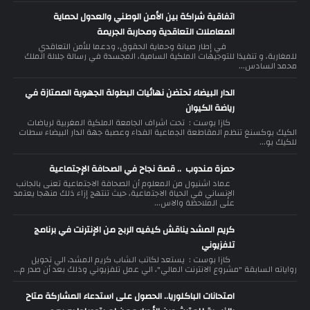
اتفاقية شراكة بين الأمن الوطني والعدول لحماية
المعاملات التعاقدية ومحاربة الجريمة
في إطار صيانة وحماية الحقوق، ودعما للأمن التعاقدي
للمغاربة، و تنفيذا للتوجيهات الملكية السامية، المجسدة في رسالة جلالة الملك
محمد السادس...
الدار البيضاء تحتضن نهائيات البطولة الجهوية الممتازة في
رياضة الكيوان
كازا بوست : تحت اشراف الجامعة الملكية المغربية لرياضات
الكيك بوكسنغ تنظم المقاطعة الجماعية الفداء وعصبة جهة الدار البيضاء سطات
للكيك بو...
حمزة مندوب .. قصة نجاح في الصحافة الإجتماعية
عماد اشنيول من المعلوم أن الصحافة الاجتماعية تعنى بالجانب
الإنساني في الحياة الاجتماعية، حيث تنتهج إزاء ذلك منهجا يعتمد
على الملاحظة والاس...
كريم المشد يناقش كيفيه الربح من الإنترنت في برنامج
تلفزيوني
كازا بوست : يستعد لكاتب الشاب كريم المشد، الي تحويل
رواياته السابقة "مشروع الانترنت المالي"، الي عمل تلفزيوني وذلك بعد أن صدر م...
امتحانات الباكلوريا.. الحصول على استدعاء المشاركة متاح