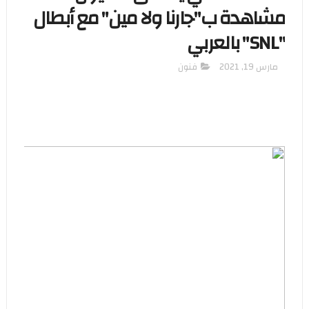
مشاهدة ب"جارنا ولا مين" مع أبطال
"SNL" بالعربي
مارس 19, 2021
فنون