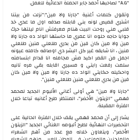
"A.G" لصاحبها أحمد جابر الحملة الدعائية للعمل.
وتقول كلمات أغنية "جارنا ولا مين":"نزلت من بيتنا
اشتري قميص لونه بني قابلته صدفه اول ما عدي خد
قلبي مني روحت البيت هنام معرفتش انام ليلتها حرك
جوايا حاجه حلوه انا عمري ما حاستها الواد ده جارنا ولا
مين ولا مين كان فين من بدري طلعلي منين طلعلي
منين ، انا شايفه غير كل البشر دي اوصافه كامله عيونه
اجمل من القمر اكيد مش مجامله انا قدام ابتسامته
سلمت رفعت رايتي و مسيري اقابله بقي مره تانيه
واحكيله حكايتي الواد ده جارنا ولا مين ولا مين كان
فين من بدري طلعلي منين طلعلي منين".
"جارنا ولا مين" هي أولى أغاني الألبوم الجديد لمحمد
فهمي "الزيتون الأخضر"، المنتظر طرح أغانيه تباعا خلال
الفترة المقبلة.
يشار إلى أن محمد فهمي يقف خلال الفترة الحالية على
التحضيرات النهائية لطرح ألبومه الغنائي الجديد "الزيتون
الأخضر"، ويتعاون خلاله مع عدد من أهم الشعراء
والملحنين والموزعين في الوطن العربي منهم الشعراء