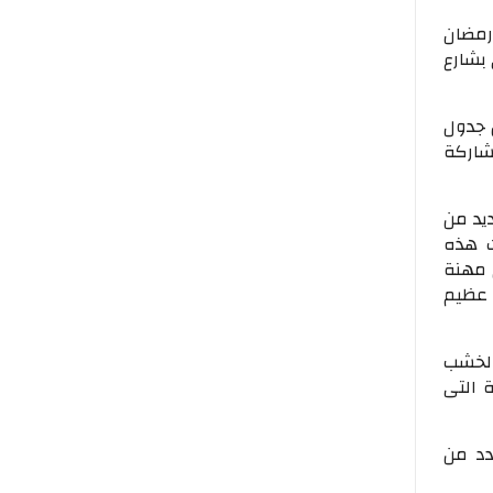
رمضان
بشارع
ضان، حيث يتضمن جدول
شاركة
ديد من
ت هذه
 مهنة
 عظيم
الخشب
 التى
دد من