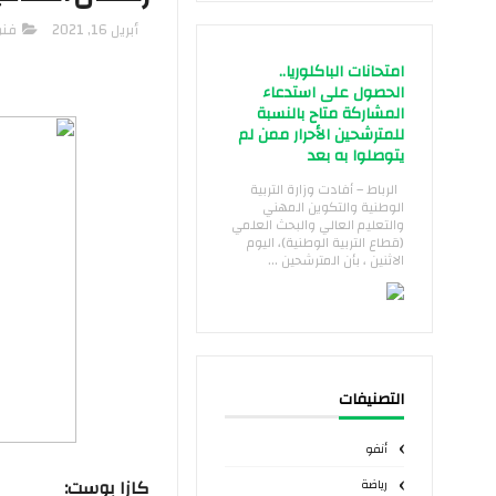
أبريل 16, 2021
فنو
امتحانات الباكلوريا..
الحصول على استدعاء
المشاركة متاح بالنسبة
للمترشحين الأحرار ممن لم
يتوصلوا به بعد
الرباط – أفادت وزارة التربية
الوطنية والتكوين المهني
والتعليم العالي والبحث العلمي
(قطاع التربية الوطنية)، اليوم
الاثنين ، بأن المترشحين ...
التصنيفات
أنفو
كازا بوست:
رياضة