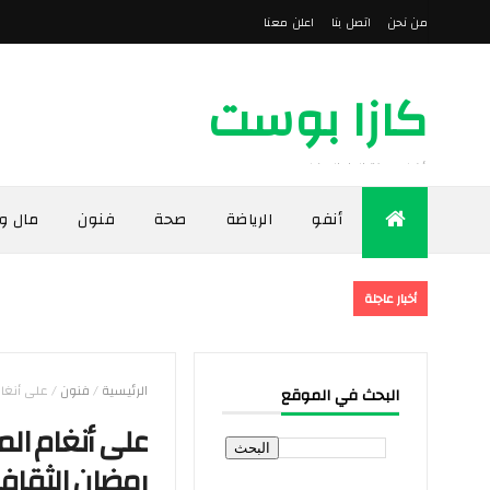
من نحن
اتصل بنا
اعلن معنا
كازا بوست
أخبار مدينة الدار البيضاء
أنفو
الرياضة
صحة
فنون
مال و
أخبار عاجلة
الرئيسية
/
فنون
/
على أنغام
البحث في الموقع
على أنغام المز
رمضان الثقاف