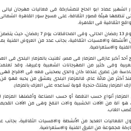
ر الشهير عماد ابو الحاج للمشاركة فى فعاليات مهرجان ليالى 
التى تنظمها هيئة قصور الثقافة، على مسرح سور القاهرة الشمالى 
اقع الثقافية فى القاهرة.
وينطلق المهرجان يوم 13 رمضان الحالى، وفى المحافظات يوم 7 رم
ن الأنشطة والامسيات الثقافية، بجانب عدد من العروض الفنية بم
فنية والاستعراضية.
 أحد أكبر عازفى المزمار فى مصر، تغنيت بالمزمار البلدى فى الع
العربية وفى كثير من المهرجانات الشعبية وغيرها، وقد تعلم
سادسة من عمرى عندما كان والدى يصحبنى معه فى الافراح فهى
منذ أكثر من مائة عام، فالمزمار البلدى يعشق من يحبه فهو فن
زف المزمار يمتلك حنجرة قوية تساعده على العزف بالمزمار.
 المزمار أنواع حسب النغمة أو حسب الصناعة وأفضلها المزمار 
، هو آلة من الآلات الخشبية وآلات النفخ وهى من الآلات القديمة
قصب الغاب.
ل الفعاليات العديد من الأنشطة والامسيات الثقافية، بجانب ع
ركة مجموعة من الفرق الفنية والاستعراضية.