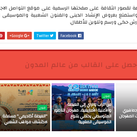
مة لقصور الثقافة على صفحتها الرسمية على موقع التواصل الاج
ستمتع بعروض الإنشاد الدينى والفنون الشعبية والموسيقى ال
 ورش حكى ورسم وتلوين للأطفال.
Google+
Twitter
Facebook
حصل على القالب من عالم المدون
فنون
من الراب والراي إلى العيطة
فنون
ماهيري
والأغنية الأمازيغية.. مهرجان الناظور
 المهرجان
المتوسطي يحتفي بتنوع
"العيطة أكاديمي" مسابقة
الموسيقى المغربية
لاكتشاف مواهب الشعبي