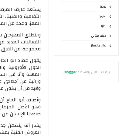
صحة
يستعد عازف المزما
الثقافية والفنية، 
فنون
المعز، وعدد من المو
كازا
لايف ستايل
الفعاليات العديد م
مال واعمال
مجموعة من الفرق ال
يقول عماد ابو الحاج
الدول الأوروبية و
يتم التشغيل بواسطة
Blogger
.
المهنة وأنا فى ال
وراثية عن أجدادى 
ولابد من أن يكون عا
وأضاف أبو الحاج أن
فهو الأصل، المزمار
صنعها الإنسان من 
يشار أنه يتضمن جدو
العروض الفنية بمشا