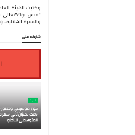
وكتبت الهيئة العا
"فيس بوك"تعالى وا
والسيرة الهلالية..
شاركه على
ا
فنون
تنوع موسيقي وحضور ج
لافت يميزان ثاني سهرات
المتوسطي للناظور