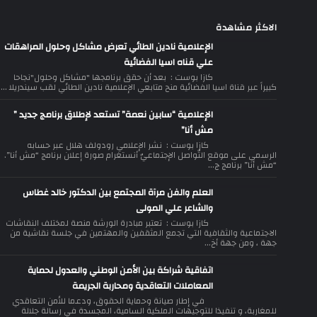
الاكثر مشاهدة
الإعلامية نادين الطائي تعرض مشاكل وحلول المراهقات
علي قناه اسيا الفضائية
كازا بوست : بعد أن حقق برنامجها "مشاكل وحلول"نجاحا
كبيراً عبر قناة اسيا الفضائية منح متابعي الإعلامية نادين الطائي لقب سيندريلا ...
الإعلامية “سابين نعمة” تستعد لإطلاق برنامج جديد ”
مش أنا”
كازا بوست : نشر الإعلامي رودولف هلال عبر حسابه
الرسمي على موقع التّواصل الإجتماعيّ أنستغرام صورة إعلان برنامج “مش أنا”.
“مش أنا” برنامج ج...
العلم والفن مرآة المجتمع بين الدكتور خالد غطاس
والشاعر علي المولى
كازا بوست : تعتبر مبادرة الورشة منصة لمختلف النقاشات
الاجتماعية والثقافية التي تجمع المثقفين والمهتمين في جلسة نقاشية من
جهة ، ومن جهة أخ...
اتفاقية شراكة بين الأمن الوطني والعدول لحماية
المعاملات التعاقدية ومحاربة الجريمة
في إطار صيانة وحماية الحقوق، ودعما للأمن التعاقدي
للمغاربة، و تنفيذا للتوجيهات الملكية السامية، المجسدة في رسالة جلالة