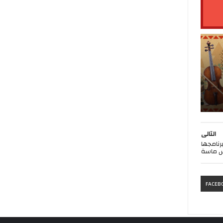
التالى
رنامجها
FACEB