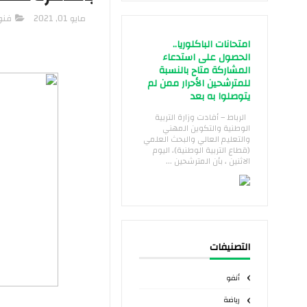
مايو 01, 2021
فنو
امتحانات الباكلوريا..
الحصول على استدعاء
المشاركة متاح بالنسبة
للمترشحين الأحرار ممن لم
يتوصلوا به بعد
الرباط – أفادت وزارة التربية
الوطنية والتكوين المهني
والتعليم العالي والبحث العلمي
(قطاع التربية الوطنية)، اليوم
الاثنين ، بأن المترشحين ...
التصنيفات
أنفو
رياضة