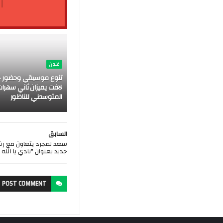
ا
فنون
تنوع موسيقي وحضور ج
لافت يميزان ثاني سهرات
المتوسطي للناظور
السابق
سعد لمجرد يتعاون مع ر
جديد بعنوان "نادي يا الله "
POST
COMMENT