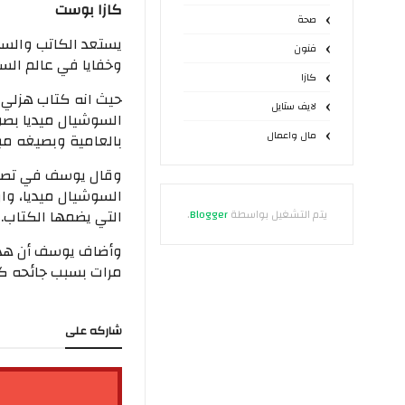
كازا بوست
صحة
فنون
وخفايا في عالم السو
كازا
حيث انه كتاب هزلي 
لايف ستايل
السوشيال ميديا بصو
مال واعمال
بالعامية وبصيغه مب
وقال يوسف في تصريح
السوشيال ميديا، وا
التي يضمها الكتاب.
يتم التشغيل بواسطة
Blogger
.
وأضاف يوسف أن هذا 
مرات بسبب جائحه كو
شاركه على