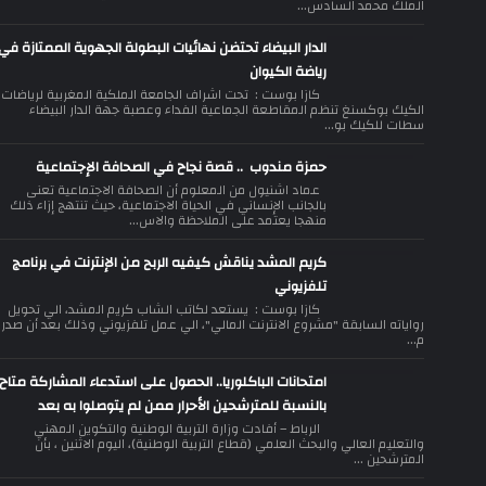
الملك محمد السادس...
الدار البيضاء تحتضن نهائيات البطولة الجهوية الممتازة في
رياضة الكيوان
كازا بوست : تحت اشراف الجامعة الملكية المغربية لرياضات
الكيك بوكسنغ تنظم المقاطعة الجماعية الفداء وعصبة جهة الدار البيضاء
سطات للكيك بو...
حمزة مندوب .. قصة نجاح في الصحافة الإجتماعية
عماد اشنيول من المعلوم أن الصحافة الاجتماعية تعنى
بالجانب الإنساني في الحياة الاجتماعية، حيث تنتهج إزاء ذلك
منهجا يعتمد على الملاحظة والاس...
كريم المشد يناقش كيفيه الربح من الإنترنت في برنامج
تلفزيوني
كازا بوست : يستعد لكاتب الشاب كريم المشد، الي تحويل
رواياته السابقة "مشروع الانترنت المالي"، الي عمل تلفزيوني وذلك بعد أن صدر
م...
امتحانات الباكلوريا.. الحصول على استدعاء المشاركة متاح
بالنسبة للمترشحين الأحرار ممن لم يتوصلوا به بعد
الرباط – أفادت وزارة التربية الوطنية والتكوين المهني
والتعليم العالي والبحث العلمي (قطاع التربية الوطنية)، اليوم الاثنين ، بأن
المترشحين ...