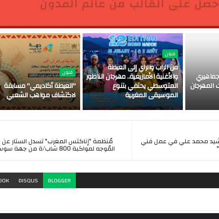
حصل على القالب من عالم المدون
فنون
من الراب والراي إلى العيطة
فنون
ماهيري
والأغنية الأمازيغية.. مهرجان الناظور
 المهرجان
المتوسطي يحتفي بتنوع
"العيطة أكاديمي" مسابقة
الموسيقى المغربية
لاكتشاف مواهب الشعبي
شيد محمد علي في عمل فني
مُنظمة "إناكتس المغرب" تسدل الستار عن ب
المُوجه لمواكبة 800 شاب/ة من جهة سوس ماسة
OOK
DISQUS
BLOGGER