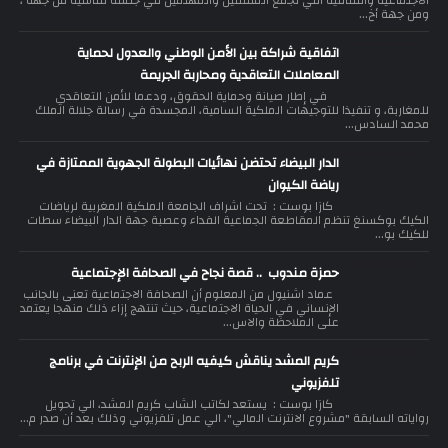
الاجتماعية والثقافية التي تجمع المثقفين والمهتمين في جلسة نقاشية من جهة ،
ومن جهة أخ...
اتفاقية شراكة بين الأمن الوطني والعدول لحماية
المعاملات التعاقدية ومحاربة الجريمة
في إطار صيانة وحماية الحقوق، ودعما للأمن التعاقدي
للمغاربة، و تنفيذا للتوجيهات الملكية السامية، المجسدة في رسالة جلالة الملك
محمد السادس...
الدار البيضاء تحتضن نهائيات البطولة الجهوية الممتازة في
رياضة الكيوان
كازا بوست : تحت اشراف الجامعة الملكية المغربية لرياضات
الكيك بوكسنغ تنظم المقاطعة الجماعية الفداء وعصبة جهة الدار البيضاء سطات
للكيك بو...
حمزة مندوب .. قصة نجاح في الصحافة الإجتماعية
عماد اشنيول من المعلوم أن الصحافة الاجتماعية تعنى بالجانب
الإنساني في الحياة الاجتماعية، حيث تنتهج إزاء ذلك منهجا يعتمد
على الملاحظة والاس...
كريم المشد يناقش كيفيه الربح من الإنترنت في برنامج
تلفزيوني
كازا بوست : يستعد لكاتب الشاب كريم المشد، الي تحويل
رواياته السابقة "مشروع الانترنت المالي"، الي عمل تلفزيوني وذلك بعد أن صدر م...