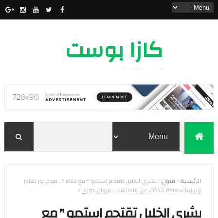
كازا بوست
أخبار مدينة الدار البيضاء
الرئيسية
/
فنون
/
بشرى الخليل تقتحم إستديو " مع تمام " ، مريم نور تغادر
وبونيتا سعادة تتحدّث عن علاقتها ب مروان خوري !
بشرى الخليل تقتحم إستديو " مع