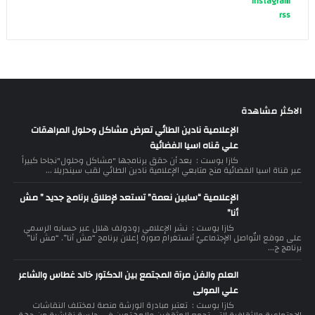
instagram
rss
الاكثر مشاهدة
الإعلامية نادين الطائي تعرض مشاكل وحلول المراهقات
علي قناه اسيا الفضائية
كازا بوست : بعد أن حقق برنامجها "مشاكل وحلول"نجاحا كبيراً
عبر قناة اسيا الفضائية منح متابعي الإعلامية نادين الطائي لقب سيندريلا ...
الإعلامية “سابين نعمة” تستعد لإطلاق برنامج جديد ” مش
أنا”
كازا بوست : نشر الإعلامي رودولف هلال عبر حسابه الرسمي
على موقع التّواصل الإجتماعيّ أنستغرام صورة إعلان برنامج “مش أنا”. “مش أنا”
برنامج ج...
العلم والفن مرآة المجتمع بين الدكتور خالد غطاس والشاعر
علي المولى
كازا بوست : تعتبر مبادرة الورشة منصة لمختلف النقاشات