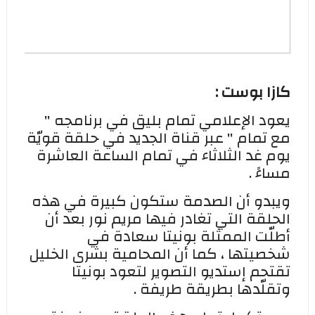
كازا بوست :
يعود الإعلامي تمام بليق في برنامجه "
مع تمام " عبر قناة الجديد في حلقة قويّة
يوم غد الثلاثاء في تمام الساعة العاشرة
مساءً .
ويبدو أن الصدمة ستكون كبيرة في هذه
الحلقة التي تغادر فيها مريم نور بعد أن
أطلّت الممثلة بونيتا سعادة في
شخصيتها ، كما أن المحامية بشرى الخليل
تقتحم إستديو التصوير لتعود بونيتا
وتقلّدها بطريقة طريفة .