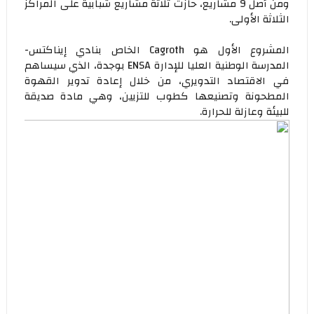
ومن أصل 9 مشاريع، حازت ثلاثة مشاريع شبابية على المراكز
الثلاثة الأولى.
المشروع الأول هو Cagroth الخاص بنادي إيناكتس-
المدرسة الوطنية العليا للإدارة ENSA بوجدة، الذي سيساهم
في الاقتصاد التدويري، من خلال إعادة تدوير القهوة
المطحونة وتصنيعها كطوب للتزيين، وهي مادة صديقة
للبيئة وعازلة للحرارة.