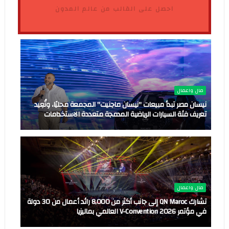
احصل على القالب من عالم المدون
مال واعمال
نيسان مصر تبدأ مبيعات "نيسان ماجنيت" المجمعة محليًا، وتُعِيد
تعريف فئة السيارات الرياضية المدمجة متعددة الاستخدامات
مال واعمال
تشارك QN Maroc إلى جانب أكثر من 8,000 رائد أعمال من 30 دولة
في مؤتمر V-Convention 2026 العالمي بماليزيا