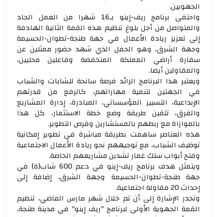
الجهويين.
واحتفى برنامج ريف-إينو بـ16 شهرا من العمل الجاد
والمتواصل من أجل بلوغ تنظيم هذه القمة الثانية الهادفة
إلى تعزيز ريادة الأعمال في جهة طنجة-تطوان-الحسيمة
وجهة الشرق، وهو الحفل الذي شهد حضور ممثلين عن
سفارة أراضي المملكة المنخفضة وفاعلين محليين،
والمقاولين أيضا.
ويعتبر هذا البرنامج الرائد فرصة سانحة للشابات والشباب
في الجهتين لتنمية مهاراتهم، كالرفع من قدرتهم
الإبداعية، التسيير المؤسساتي، المبادرة، إدارة المشاريع
والفرق، تلقين طريقة وضع خطة الاستثمار، كل هذا
بالموازاة مع ربطهم بالمستشارين وفرص التطوير.
هذه العناصر ساهمت بطريقة مباشرة في تطوير إمكانية
توظيف الشباب، مع توجيههم نحو ريادة الأعمال الاجتماعية
وفتح أبواب سلك غمار تشدين مشاريعهم الخاصة.
ويتمثل هدف برنامج ريف-إينو في دعم 600 شاب(ة) في
جهة طنجة-تطوان-الحسيمة وجهة الشرق، إضافة إلى
إحداث 20 مقاولة اجتماعية.
وتجدر الإشارة إلى أن تم خلال شهر مارس الماضي، تنظيم
القمة الجهوية الأولى لبرنامج "ريف إينو" في مدينة طنجة،