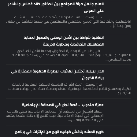
العلم والفن مرآة المجتمع بين الدكتور خالد غطاس والشاعر
علي المولى
كازا بوست : تعتبر مبادرة الورشة منصة لمختلف النقاشات
الاجتماعية والثقافية التي تجمع المثقفين والمهتمين في جلسة نقاشية من جهة ،
ومن جهة أخ...
اتفاقية شراكة بين الأمن الوطني والعدول لحماية
المعاملات التعاقدية ومحاربة الجريمة
في إطار صيانة وحماية الحقوق، ودعما للأمن التعاقدي
للمغاربة، و تنفيذا للتوجيهات الملكية السامية، المجسدة في رسالة جلالة الملك
محمد السادس...
الدار البيضاء تحتضن نهائيات البطولة الجهوية الممتازة في
رياضة الكيوان
كازا بوست : تحت اشراف الجامعة الملكية المغربية لرياضات
الكيك بوكسنغ تنظم المقاطعة الجماعية الفداء وعصبة جهة الدار البيضاء سطات
للكيك بو...
حمزة مندوب .. قصة نجاح في الصحافة الإجتماعية
عماد اشنيول من المعلوم أن الصحافة الاجتماعية تعنى بالجانب
الإنساني في الحياة الاجتماعية، حيث تنتهج إزاء ذلك منهجا يعتمد
على الملاحظة والاس...
كريم المشد يناقش كيفيه الربح من الإنترنت في برنامج