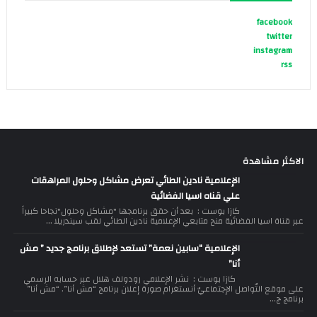
facebook
twitter
instagram
rss
الاكثر مشاهدة
الإعلامية نادين الطائي تعرض مشاكل وحلول المراهقات
علي قناه اسيا الفضائية
كازا بوست : بعد أن حقق برنامجها "مشاكل وحلول"نجاحا كبيراً
عبر قناة اسيا الفضائية منح متابعي الإعلامية نادين الطائي لقب سيندريلا ...
الإعلامية “سابين نعمة” تستعد لإطلاق برنامج جديد ” مش
أنا”
كازا بوست : نشر الإعلامي رودولف هلال عبر حسابه الرسمي
على موقع التّواصل الإجتماعيّ أنستغرام صورة إعلان برنامج “مش أنا”. “مش أنا”
برنامج ج...