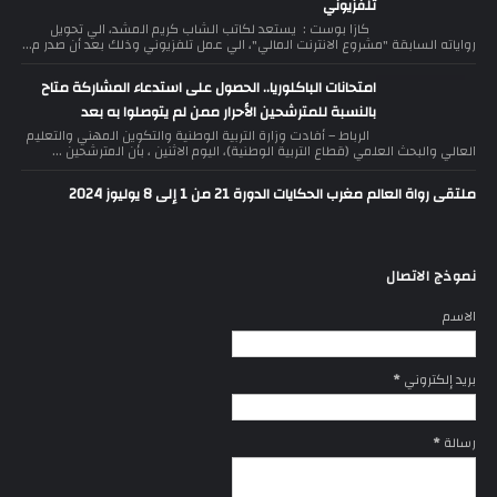
تلفزيوني
كازا بوست : يستعد لكاتب الشاب كريم المشد، الي تحويل
رواياته السابقة "مشروع الانترنت المالي"، الي عمل تلفزيوني وذلك بعد أن صدر م...
امتحانات الباكلوريا.. الحصول على استدعاء المشاركة متاح
بالنسبة للمترشحين الأحرار ممن لم يتوصلوا به بعد
الرباط – أفادت وزارة التربية الوطنية والتكوين المهني والتعليم
العالي والبحث العلمي (قطاع التربية الوطنية)، اليوم الاثنين ، بأن المترشحين ...
ملتقى رواة العالم مغرب الحكايات الدورة 21 من 1 إلى 8 يوليوز 2024
نموذج الاتصال
الاسم
بريد إلكتروني
*
رسالة
*