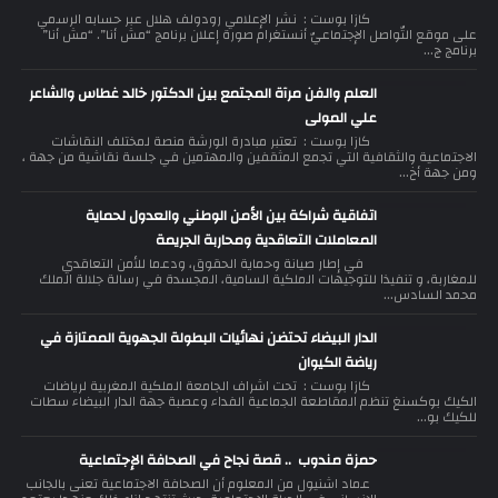
كازا بوست : نشر الإعلامي رودولف هلال عبر حسابه الرسمي
على موقع التّواصل الإجتماعيّ أنستغرام صورة إعلان برنامج “مش أنا”. “مش أنا”
برنامج ج...
العلم والفن مرآة المجتمع بين الدكتور خالد غطاس والشاعر
علي المولى
كازا بوست : تعتبر مبادرة الورشة منصة لمختلف النقاشات
الاجتماعية والثقافية التي تجمع المثقفين والمهتمين في جلسة نقاشية من جهة ،
ومن جهة أخ...
اتفاقية شراكة بين الأمن الوطني والعدول لحماية
المعاملات التعاقدية ومحاربة الجريمة
في إطار صيانة وحماية الحقوق، ودعما للأمن التعاقدي
للمغاربة، و تنفيذا للتوجيهات الملكية السامية، المجسدة في رسالة جلالة الملك
محمد السادس...
الدار البيضاء تحتضن نهائيات البطولة الجهوية الممتازة في
رياضة الكيوان
كازا بوست : تحت اشراف الجامعة الملكية المغربية لرياضات
الكيك بوكسنغ تنظم المقاطعة الجماعية الفداء وعصبة جهة الدار البيضاء سطات
للكيك بو...
حمزة مندوب .. قصة نجاح في الصحافة الإجتماعية
عماد اشنيول من المعلوم أن الصحافة الاجتماعية تعنى بالجانب