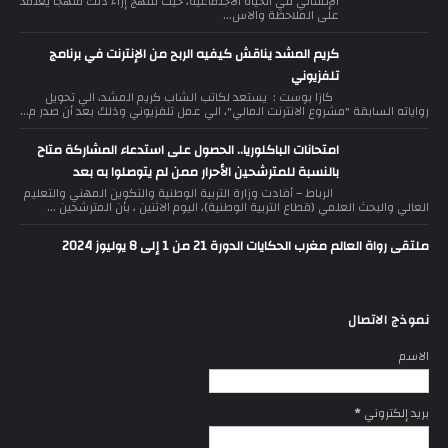
الإنساني في الحياة الاجتماعية، حيث تنتهج إزاء ذلك منهجا يعتمد
على الملاحظة والاس...
كريم المشد يناقش كيفيه الربح من الإنترنت في برنامج
تلفزيوني
كازا بوست : يستعد لكاتب الشاب كريم المشد، الي تحويل
رواياته السابقة "مشروع الانترنت المالي"، الي عمل تلفزيوني وذلك بعد أن صدر م...
امتحانات الباكلوريا.. الحصول على استدعاء المشاركة متاح
بالنسبة للمترشحين الأحرار ممن لم يتوصلوا به بعد
الرباط – أفادت وزارة التربية الوطنية والتكوين المهني والتعليم
العالي والبحث العلمي (قطاع التربية الوطنية)، اليوم الاثنين ، بأن المترشحين ...
ملتقى رواة العالم مغرب الحكايات الدورة 21 من 1 إلى 8 يوليوز 2024
نموذج الاتصال
الاسم
بريد إلكتروني
*