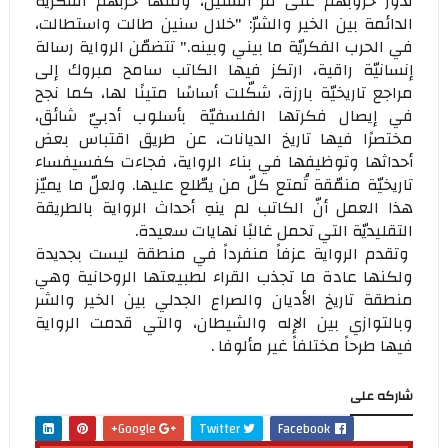
تدور حروبهم على مرّ السنين، ومنها حربهم الفكريّة
الدائمة بين الخير والشرّ: "خلال سنين طالت واستطالت،
في الحرب الفكريّة ما بيني وبينه." تتضمّن الرواية رسالة
إنسانيّة راقية، ارتكز فيها الكاتب سامح مبروك إلى
مراجع تاريخيّة بارزة، شكّلت أساسًا متينًا لها، كما نجح
في إيصال فكرتها الفلسفيّة بأسلوب أدبيّ شائق،
مختصرًا فيها تاريخ الديانات، عن طريق اقتباس بعض
أحداثها وتوظيفها في بناء الرواية، فجاءت كفسيفساء
تاريخيّة منمّقة تُمتع كلّ من يطّلع عليها. ولعلّ ما يميّز
هذا العمل أنّ الكاتب لم ينهِ أحداث الرواية بالطريقة
التقليديّة التي تحمل غالبًا نهايات سعيدة.
وتقدم الرواية عزفاً منفرداً في منطقة ليست بجديدة
ولكنها عادة ما تجذب القراء لطبيعتها الروحانية وهي
منطقة تاريخ الأديان والصراع الجدلي بين الخير والشر
وبالتوازي بين الإله والشيطان، والتي قدمت الرواية
فيها طرحاً مختلفاً غير مألوفا .
شاركه على
Google+
Twitter
Facebook