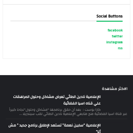
Social Buttons
facebook
twitter
instagram
rss
الاكثر مشاهدة
الإعلامية نادين الطائي تعرض مشاكل وحلول المراهقات
علي قناه اسيا الفضائية
كازا بوست : بعد أن حقق برنامجها "مشاكل وحلول"نجاحا كبيراً
عبر قناة اسيا الفضائية منح متابعي الإعلامية نادين الطائي لقب سيندريلا ...
الإعلامية “سابين نعمة” تستعد لإطلاق برنامج جديد ” مش
أنا”