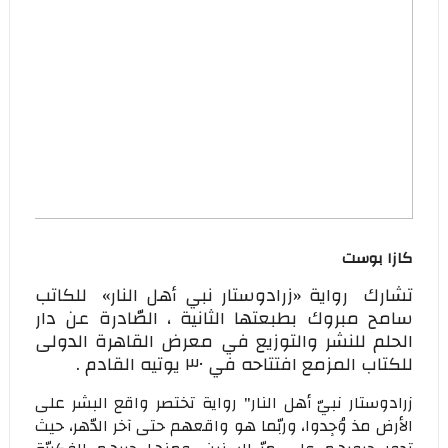
كازا بوست
تشارك رواية «زرادوستار نبي أهل النار» للكاتب
سامح مبروك بطبعتها الثانية ، الصّادرة عن دار
الحلم للنشر والتوزيع في معرض القاهرة الدولى
للكتاب المزمع افتتاحه في ٣٠ يوتيه القادم .
زرادوستار نبيّ أهل النار" رواية تختصر واقع البشر على
الأرض مذ وُجِدوا، وربّما هو واقعهم حتى آخر الدّهر، حيث