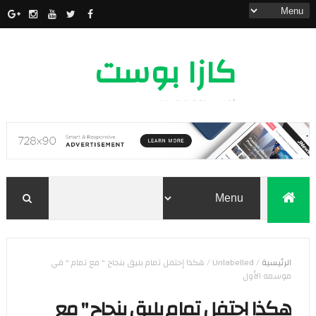
كازا بوست
أخبار مدينة الدار البيضاء
الرئيسية
/
Unlabelled
/
هكذا إحتفل تمام بليق بنجاح " مع تمام " في
موسمه الأول
هكذا إحتفل تمام بليق بنجاح " مع