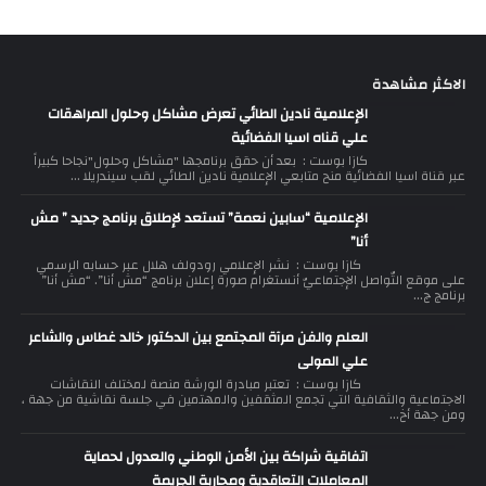
الاكثر مشاهدة
الإعلامية نادين الطائي تعرض مشاكل وحلول المراهقات
علي قناه اسيا الفضائية
كازا بوست : بعد أن حقق برنامجها "مشاكل وحلول"نجاحا كبيراً
عبر قناة اسيا الفضائية منح متابعي الإعلامية نادين الطائي لقب سيندريلا ...
الإعلامية “سابين نعمة” تستعد لإطلاق برنامج جديد ” مش
أنا”
كازا بوست : نشر الإعلامي رودولف هلال عبر حسابه الرسمي
على موقع التّواصل الإجتماعيّ أنستغرام صورة إعلان برنامج “مش أنا”. “مش أنا”
برنامج ج...
العلم والفن مرآة المجتمع بين الدكتور خالد غطاس والشاعر
علي المولى
كازا بوست : تعتبر مبادرة الورشة منصة لمختلف النقاشات
الاجتماعية والثقافية التي تجمع المثقفين والمهتمين في جلسة نقاشية من جهة ،
ومن جهة أخ...
اتفاقية شراكة بين الأمن الوطني والعدول لحماية
المعاملات التعاقدية ومحاربة الجريمة