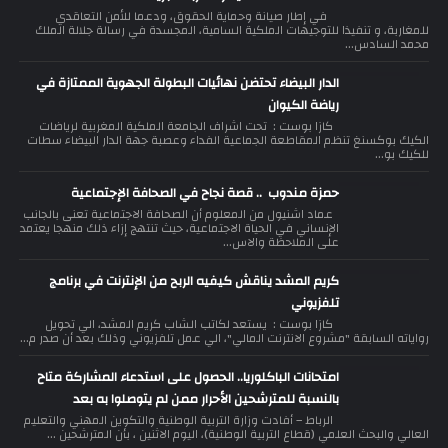
في إطار صيانة وحماية الحقوق، ودعما للأمن التعاقدي
للمغاربة، و تنفيذا للتوجيهات الملكية السامية، المجسدة في رسالة جلالة الملك
محمد السادس...
الدار البيضاء تحتضن نهائيات البطولة الجهوية الممتازة في
رياضة الكيوان
كازا بوست : تحت اشراف الجامعة الملكية المغربية لرياضات
الكيك بوكسنغ تنظم المقاطعة الجماعية الفداء وعصبة جهة الدار البيضاء سطات
للكيك بو...
حمزة مندوب .. قصة نجاح في الصحافة الإجتماعية
عماد اشنيول من المعلوم أن الصحافة الاجتماعية تعنى بالجانب
الإنساني في الحياة الاجتماعية، حيث تنتهج إزاء ذلك منهجا يعتمد
على الملاحظة والاس...
كريم المشد يناقش كيفيه الربح من الإنترنت في برنامج
تلفزيوني
كازا بوست : يستعد لكاتب الشاب كريم المشد، الي تحويل
رواياته السابقة "مشروع الانترنت المالي"، الي عمل تلفزيوني وذلك بعد أن صدر م...
امتحانات الباكلوريا.. الحصول على استدعاء المشاركة متاح
بالنسبة للمترشحين الأحرار ممن لم يتوصلوا به بعد
الرباط – أفادت وزارة التربية الوطنية والتكوين المهني والتعليم
العالي والبحث العلمي (قطاع التربية الوطنية)، اليوم الاثنين ، بأن المترشحين ...