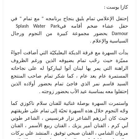
كازا بوست :
إحتفل الإعلامي تمام بليق بنجاح برنامجه " مع تمام " في
حفل عشاء ضخم أقامه في
Splash Water Park
Damour
بحضور مجموعة كبيرة من النجوم ورجال
السياسية والإعلام .
بدأت السهرة مع فرقة الدبكة البعلبكيّة التي أضافت أجواءً
مميّزة حيث رحّب تمام بضيوفه الذين ورغم الظروف
الراهنة التي يمر بها لبنان أتوا ليباركوا له على نجاحاته
المستمرة عام بعد عام ، كما شكر تمام صاحب المنتجع
السيد قاسم نمر الذي فاجئ تمام بحضور أولاده الذين
إحتفلوا معه بمناسبة عيد الأب بحضور زوجته .
واستمرت السهرة بوصلة غنائية للفنان سلام ناكوزي كما
وجّه النجوم خلال هذه السهرة تحيّة إلى تمام على طريقتهم
حيث كان أبرزهم الشاعر نزار فرنسيس ، الشاعر طوني
أبي كرم ، الفنان أمير يزبك ، الفنان ربيع الأسمر ، الفنان
مروان الشامي ، الفنان صبحي توفيق ،
المنشد علي بركات