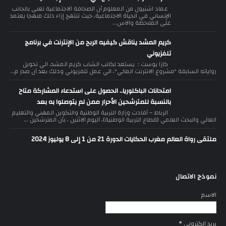
عماد اشنيول من المعلوم أن الصحافة الاجتماعية تعنى بالجانب
الإنساني في الحياة الاجتماعية، حيث تنتهج إزاء ذلك منهجا يعتمد
على الملاحظة والاس...
كريم المشد يناقش كيفيه الربح من الإنترنت في برنامج
تلفزيوني
كازا بوست : يستعد لكاتب الشاب كريم المشد، الي تحويل
رواياته السابقة "مشروع الانترنت المالي"، الي عمل تلفزيوني وذلك بعد أن صدر م...
امتحانات الباكلوريا.. الحصول على استدعاء المشاركة متاح
بالنسبة للمترشحين الأحرار ممن لم يتوصلوا به بعد
الرباط – أفادت وزارة التربية الوطنية والتكوين المهني والتعليم
العالي والبحث العلمي (قطاع التربية الوطنية)، اليوم الاثنين ، بأن المترشحين ...
ملتقى رواة العالم مغرب الحكايات الدورة 21 من 1 إلى 8 يوليوز 2024
نموذج الاتصال
الاسم
بريد إلكتروني
*