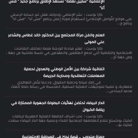
الإعلامية “سابين نعمة” تستعد لإطلاق برنامج جديد ” مش
أنا”
كازا بوست : نشر الإعلامي رودولف هلال عبر حسابه الرسمي
على موقع التّواصل الإجتماعيّ أنستغرام صورة إعلان برنامج “مش أنا”. “مش أنا”
برنامج ج...
العلم والفن مرآة المجتمع بين الدكتور خالد غطاس والشاعر
علي المولى
كازا بوست : تعتبر مبادرة الورشة منصة لمختلف النقاشات
الاجتماعية والثقافية التي تجمع المثقفين والمهتمين في جلسة نقاشية من جهة ،
ومن جهة أخ...
اتفاقية شراكة بين الأمن الوطني والعدول لحماية
المعاملات التعاقدية ومحاربة الجريمة
في إطار صيانة وحماية الحقوق، ودعما للأمن التعاقدي
للمغاربة، و تنفيذا للتوجيهات الملكية السامية، المجسدة في رسالة جلالة الملك
محمد السادس...
الدار البيضاء تحتضن نهائيات البطولة الجهوية الممتازة في
رياضة الكيوان
كازا بوست : تحت اشراف الجامعة الملكية المغربية لرياضات
الكيك بوكسنغ تنظم المقاطعة الجماعية الفداء وعصبة جهة الدار البيضاء سطات
للكيك بو...
حمزة مندوب .. قصة نجاح في الصحافة الإجتماعية