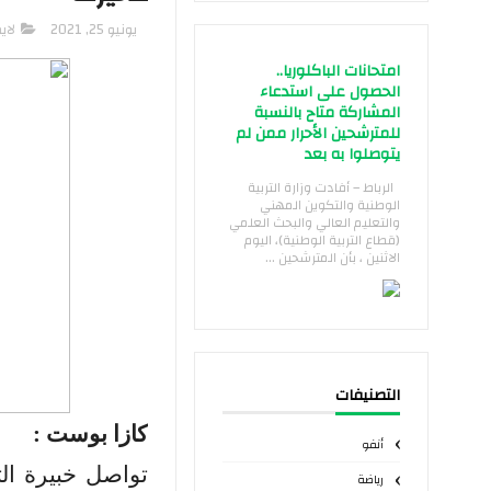
يونيو 25, 2021
لاي
امتحانات الباكلوريا..
الحصول على استدعاء
المشاركة متاح بالنسبة
للمترشحين الأحرار ممن لم
يتوصلوا به بعد
الرباط – أفادت وزارة التربية
الوطنية والتكوين المهني
والتعليم العالي والبحث العلمي
(قطاع التربية الوطنية)، اليوم
الاثنين ، بأن المترشحين ...
التصنيفات
كازا بوست :
أنفو
تواصل خبيرة الت
رياضة