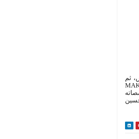
، ثم
MAK
صاته
حسين