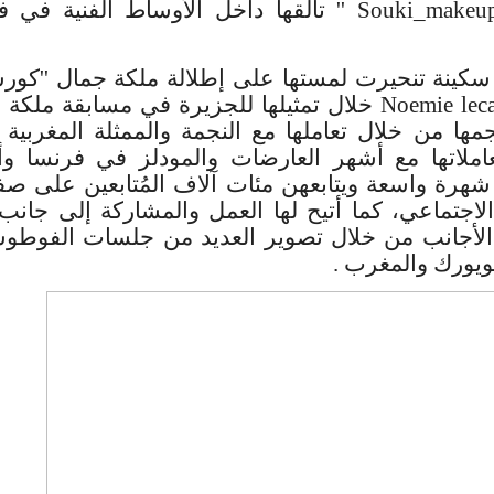
Souki_makeupa
'' تألقها داخل الأوساط الفنية في ف
كينة تنحيرت لمستها على إطلالة ملكة جمال ''كورسي
Noemie leca
خلال تمثيلها للجزيرة في مسابقة ملكة 
ها من خلال تعاملها مع النجمة والممثلة المغربية 
عاملاتها مع أشهر العارضات والمودلز في فرنسا وأو
 شهرة واسعة ويتابعهن مئات آلاف المُتابعين على ص
لاجتماعي، كما أتيح لها العمل والمشاركة إلى جانب 
الأجانب من خلال تصوير العديد من جلسات الفوط
يويورك والمغرب .