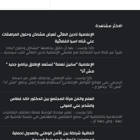
الاكثر مشاهدة
الإعلامية نادين الطائي تعرض مشاكل وحلول المراهقات
علي قناه اسيا الفضائية
كازا بوست : بعد أن حقق برنامجها "مشاكل وحلول"نجاحا
كبيراً عبر قناة اسيا الفضائية منح متابعي الإعلامية نادين الطائي لقب سيندريلا ...
الإعلامية “سابين نعمة” تستعد لإطلاق برنامج جديد ”
مش أنا”
كازا بوست : نشر الإعلامي رودولف هلال عبر حسابه
الرسمي على موقع التّواصل الإجتماعيّ أنستغرام صورة إعلان برنامج “مش أنا”.
“مش أنا” برنامج ج...
العلم والفن مرآة المجتمع بين الدكتور خالد غطاس
والشاعر علي المولى
كازا بوست : تعتبر مبادرة الورشة منصة لمختلف النقاشات
الاجتماعية والثقافية التي تجمع المثقفين والمهتمين في جلسة نقاشية من
جهة ، ومن جهة أخ...
اتفاقية شراكة بين الأمن الوطني والعدول لحماية