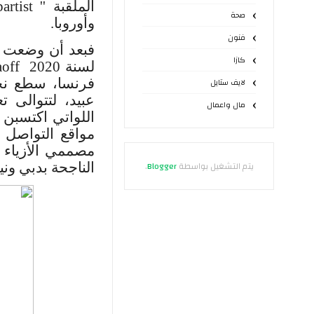
الملقبة ''
rtist
صحة
وأوروبا.
فنون
فبعد أن وضعت س
كازا
لسنة 2020
off
فرنسا، سطع نجم
لايف ستايل
عبيد، لتتوالى ت
مال واعمال
اللواتي اكتسبن
مواقع التواصل ا
مصممي الأزياء 
يتم التشغيل بواسطة
Blogger
.
الناجحة بدبي ون