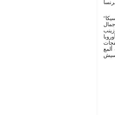
رنسا
كا''
جمال
زينب
روبا
فحات
ألمع
وسيش