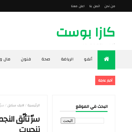
من نحن
اتصل بنا
اعلن معنا
كازا بوست
أخبار مدينة الدار البيضاء
أنفو
الرياضة
صحة
فنون
مال و
أخبار عاجلة
الرئيسية
/
لايف ستايل
/
سرّ
البحث في الموقع
سرّ تألّق الن
تنحيرت