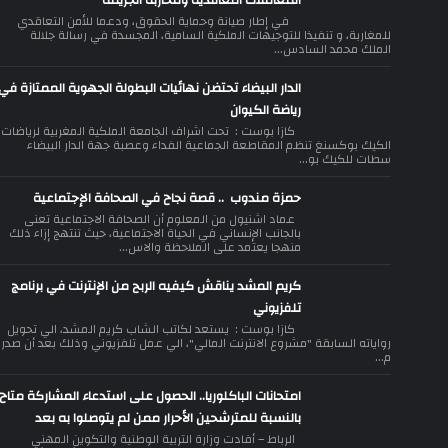
المعاملات التعاقدية ومحاربة الجريمة
في إطار صيانة وحماية الحقوق، ودعما للأمن التعاقدي
للمغاربة، و تنفيذا للتوجيهات الملكية السامية، المجسدة في رسالة جلالة
الملك محمد السادس...
الدار البيضاء تحتضن نهائيات البطولة الجهوية الممتازة في
رياضة الكيوان
كازا بوست : تحت اشراف الجامعة الملكية المغربية لرياضات
الكيك بوكسنغ تنظم المقاطعة الجماعية الفداء وعصبة جهة الدار البيضاء
سطات للكيك بو...
حمزة مندوب .. قصة نجاح في الصحافة الإجتماعية
عماد اشنيول من المعلوم أن الصحافة الاجتماعية تعنى
بالجانب الإنساني في الحياة الاجتماعية، حيث تنتهج إزاء ذلك
منهجا يعتمد على الملاحظة والاس...
كريم المشد يناقش كيفيه الربح من الإنترنت في برنامج
تلفزيوني
كازا بوست : يستعد لكاتب الشاب كريم المشد، الي تحويل
رواياته السابقة "مشروع الانترنت المالي"، الي عمل تلفزيوني وذلك بعد أن صدر
م...
امتحانات الباكلوريا.. الحصول على استدعاء المشاركة متاح
بالنسبة للمترشحين الأحرار ممن لم يتوصلوا به بعد
الرباط – أفادت وزارة التربية الوطنية والتكوين المهني