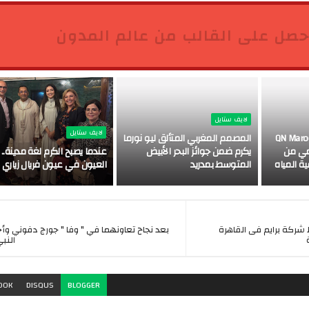
حصل على القالب من عالم المدون
لايف ستايل
لايف ستايل
HomePu" التابعة لـ QN Maroc
المصمم المغربي المتألق ليو نورما
يومي من
يكرم ضمن جوائز البحر الأبيض
عندما يصبح الكرم لغة مدينة..
ة المياه
المتوسط بمدريد
العيون في عيون فريال زياري
كة برايم فى القاهرة
بعد نجاح تعاونهما في " وفا " جورج دفوني وأ
النب
OOK
DISQUS
BLOGGER