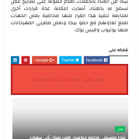
بيكا من الغناء بالحفلات، لعدم حصوله على تصاريح عمل
تسمح له بالغناء، أصدرت النقابة عدة قرارات أخرى
لمتابعة تنفيذ هذا القرار منها مخاطبة بعض الجهات
لمنع تعاونهم مع حمو بيكا وبعض مطربى المهرجانات
منها يوتيوب وفيس بوك.
شاركه على
Google+
Twitter
Facebook
احصل على القالب من عالم المدون
فنون
تنوع موسيقي وحضور جماهيري لافت يميزان ثاني سهرات