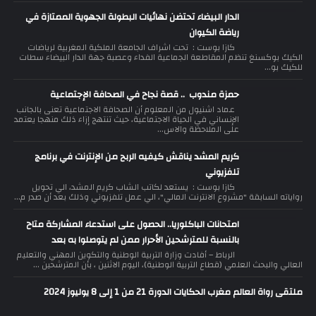
الدار البيضاء تحتضن نهائيات البطولة الجهوية الممتازة في
رياضة الكيوان
كازا بوست : تحت اشراف الجامعة الملكية المغربية لرياضات
الكيك بوكسنغ تنظم المقاطعة الجماعية الفداء وعصبة جهة الدار البيضاء سطات
للكيك بو...
حمزة مندوب .. قصة نجاح في الصحافة الإجتماعية
عماد اشنيول من المعلوم أن الصحافة الاجتماعية تعنى بالجانب
الإنساني في الحياة الاجتماعية، حيث تنتهج إزاء ذلك منهجا يعتمد
على الملاحظة والاس...
كريم المشد يناقش كيفيه الربح من الإنترنت في برنامج
تلفزيوني
كازا بوست : يستعد لكاتب الشاب كريم المشد، الي تحويل
رواياته السابقة "مشروع الانترنت المالي"، الي عمل تلفزيوني وذلك بعد أن صدر م...
امتحانات الباكلوريا.. الحصول على استدعاء المشاركة متاح
بالنسبة للمترشحين الأحرار ممن لم يتوصلوا به بعد
الرباط – أفادت وزارة التربية الوطنية والتكوين المهني والتعليم
العالي والبحث العلمي (قطاع التربية الوطنية)، اليوم الاثنين ، بأن المترشحين ...
ملتقى رواة العالم مغرب الحكايات الدورة 21 من 1 إلى 8 يوليوز 2024