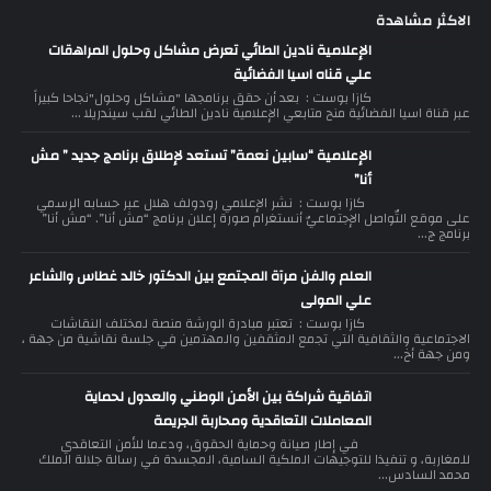
الاكثر مشاهدة
الإعلامية نادين الطائي تعرض مشاكل وحلول المراهقات
علي قناه اسيا الفضائية
كازا بوست : بعد أن حقق برنامجها "مشاكل وحلول"نجاحا كبيراً
عبر قناة اسيا الفضائية منح متابعي الإعلامية نادين الطائي لقب سيندريلا ...
الإعلامية “سابين نعمة” تستعد لإطلاق برنامج جديد ” مش
أنا”
كازا بوست : نشر الإعلامي رودولف هلال عبر حسابه الرسمي
على موقع التّواصل الإجتماعيّ أنستغرام صورة إعلان برنامج “مش أنا”. “مش أنا”
برنامج ج...
العلم والفن مرآة المجتمع بين الدكتور خالد غطاس والشاعر
علي المولى
كازا بوست : تعتبر مبادرة الورشة منصة لمختلف النقاشات
الاجتماعية والثقافية التي تجمع المثقفين والمهتمين في جلسة نقاشية من جهة ،
ومن جهة أخ...
اتفاقية شراكة بين الأمن الوطني والعدول لحماية
المعاملات التعاقدية ومحاربة الجريمة
في إطار صيانة وحماية الحقوق، ودعما للأمن التعاقدي
للمغاربة، و تنفيذا للتوجيهات الملكية السامية، المجسدة في رسالة جلالة الملك
محمد السادس...