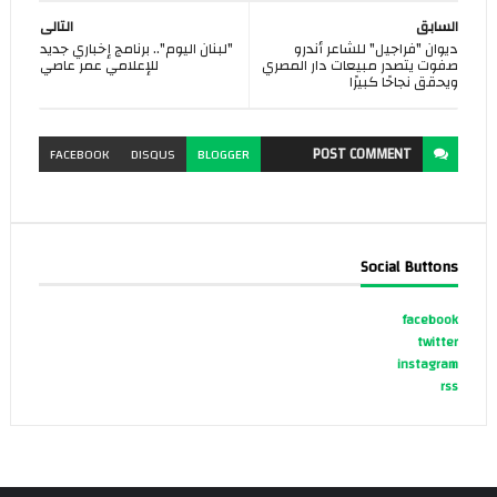
السابق
التالى
ديوان "فراجيل" للشاعر أندرو
"لبنان اليوم".. برنامج إخباري جديد
صفوت يتصدر مبيعات دار المصري
للإعلامي عمر عاصي
ويحقق نجاحًا كبيرًا
POST
COMMENT
FACEBOOK
DISQUS
BLOGGER
Social Buttons
facebook
twitter
instagram
rss