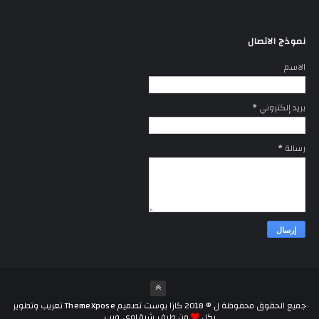
نموذج الاتصال
الاسم
بريد إلكتروني
*
رسالة
*
جميع الحقوق محفوظة ل ©
2018
كازا بوست
تصميم
ThemeXpose
تعريب وتطوير
بكل
من طرف
شرقاوى ويب