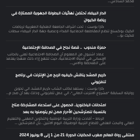
محمد السادس...
الدار البيضاء تحتضن نهائيات البطولة الجهوية الممتازة في
رياضة الكيوان
كازا بوست : تحت اشراف الجامعة الملكية المغربية لرياضات
الكيك بوكسنغ تنظم المقاطعة الجماعية الفداء وعصبة جهة الدار البيضاء سطات
للكيك بو...
حمزة مندوب .. قصة نجاح في الصحافة الإجتماعية
عماد اشنيول من المعلوم أن الصحافة الاجتماعية تعنى بالجانب
الإنساني في الحياة الاجتماعية، حيث تنتهج إزاء ذلك منهجا يعتمد
على الملاحظة والاس...
كريم المشد يناقش كيفيه الربح من الإنترنت في برنامج
تلفزيوني
كازا بوست : يستعد لكاتب الشاب كريم المشد، الي تحويل
رواياته السابقة "مشروع الانترنت المالي"، الي عمل تلفزيوني وذلك بعد أن صدر م...
امتحانات الباكلوريا.. الحصول على استدعاء المشاركة متاح
بالنسبة للمترشحين الأحرار ممن لم يتوصلوا به بعد
الرباط – أفادت وزارة التربية الوطنية والتكوين المهني والتعليم
العالي والبحث العلمي (قطاع التربية الوطنية)، اليوم الاثنين ، بأن المترشحين ...
ملتقى رواة العالم مغرب الحكايات الدورة 21 من 1 إلى 8 يوليوز 2024