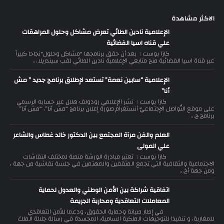
الاكثر مشاهدة
الإعلامية نادين الطائي تعرض مشاكل وحلول المراهقات
علي قناه اسيا الفضائية
كازا بوست : بعد أن حقق برنامجها "مشاكل وحلول"نجاحا كبيراً
عبر قناة اسيا الفضائية منح متابعي الإعلامية نادين الطائي لقب سيندريلا ...
الإعلامية “سابين نعمة” تستعد لإطلاق برنامج جديد ” مش
أنا”
كازا بوست : نشر الإعلامي رودولف هلال عبر حسابه الرسمي
على موقع التّواصل الإجتماعيّ أنستغرام صورة إعلان برنامج “مش أنا”. “مش أنا”
برنامج ج...
العلم والفن مرآة المجتمع بين الدكتور خالد غطاس والشاعر
علي المولى
كازا بوست : تعتبر مبادرة الورشة منصة لمختلف النقاشات
الاجتماعية والثقافية التي تجمع المثقفين والمهتمين في جلسة نقاشية من جهة ،
ومن جهة أخ...
اتفاقية شراكة بين الأمن الوطني والعدول لحماية
المعاملات التعاقدية ومحاربة الجريمة
في إطار صيانة وحماية الحقوق، ودعما للأمن التعاقدي
للمغاربة، و تنفيذا للتوجيهات الملكية السامية، المجسدة في رسالة جلالة الملك