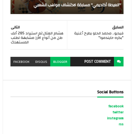
"العيطة أكاديمي" مسابقة لاكتشاف مواهب الشعبي
السابق
التالى
فيديو.. محمد الحلو يطرح أغنية
هشام العتال:تم استيراد 285 ألف
"بكره حايندموا"
طن من أنواع الأرز مشابهة لطلب
المستهلك
POST
COMMENT
FACEBOOK
DISQUS
BLOGGER
Social Buttons
facebook
twitter
instagram
rss