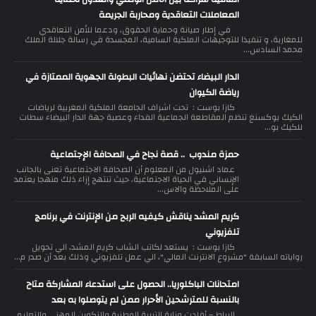
المعاملات التعاقدية ومحاربة الجريمة
في إطار صيانة وحماية الحقوق، ودعما للأمن التعاقدي
للمغاربة، و تنفيذا للتوجيهات الملكية السامية، المجسدة في رسالة جلالة الملك
محمد السادس...
الدار البيضاء تحتضن نهائيات البطولة الجهوية الممتازة في
رياضة الكيوان
كازا بوست : تحت اشراف الجامعة الملكية المغربية لرياضات
الكيك بوكسنغ تنظم المقاطعة الجماعية الفداء وعصبة جهة الدار البيضاء سطات
للكيك بو...
حمزة مندوب .. قصة نجاح في الصحافة الإجتماعية
عماد اشنيول من المعلوم أن الصحافة الاجتماعية تعنى بالجانب
الإنساني في الحياة الاجتماعية، حيث تنتهج إزاء ذلك منهجا يعتمد
على الملاحظة والاس...
كريم المشد يناقش كيفيه الربح من الإنترنت في برنامج
تلفزيوني
كازا بوست : يستعد لكاتب الشاب كريم المشد، الي تحويل
رواياته السابقة "مشروع الانترنت المالي"، الي عمل تلفزيوني وذلك بعد أن صدر م...
امتحانات الباكلوريا.. الحصول على استدعاء المشاركة متاح
بالنسبة للمترشحين الأحرار ممن لم يتوصلوا به بعد
الرباط – أفادت وزارة التربية الوطنية والتكوين المهني والتعليم