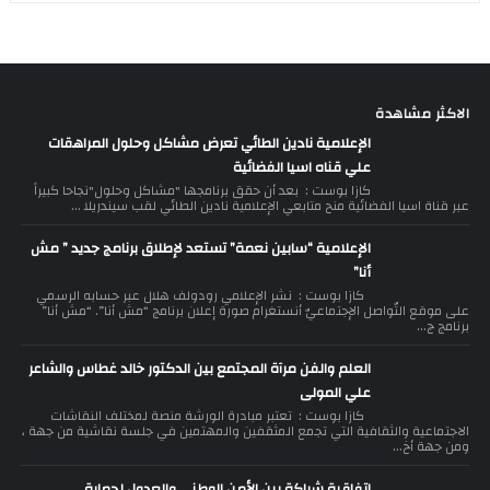
الاكثر مشاهدة
الإعلامية نادين الطائي تعرض مشاكل وحلول المراهقات
علي قناه اسيا الفضائية
كازا بوست : بعد أن حقق برنامجها "مشاكل وحلول"نجاحا كبيراً
عبر قناة اسيا الفضائية منح متابعي الإعلامية نادين الطائي لقب سيندريلا ...
الإعلامية “سابين نعمة” تستعد لإطلاق برنامج جديد ” مش
أنا”
كازا بوست : نشر الإعلامي رودولف هلال عبر حسابه الرسمي
على موقع التّواصل الإجتماعيّ أنستغرام صورة إعلان برنامج “مش أنا”. “مش أنا”
برنامج ج...
العلم والفن مرآة المجتمع بين الدكتور خالد غطاس والشاعر
علي المولى
كازا بوست : تعتبر مبادرة الورشة منصة لمختلف النقاشات
الاجتماعية والثقافية التي تجمع المثقفين والمهتمين في جلسة نقاشية من جهة ،
ومن جهة أخ...
اتفاقية شراكة بين الأمن الوطني والعدول لحماية