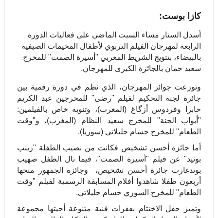
كازا بوست:
أسدل الستار مساء السبت الماضي على فعاليات الدورة
الرابعة لمهرجان الفيلم التربوي لأطفال المخيمات الصيفية
بالبيضاء، بتتويج الشريط المغربي "أسيرة الصمت" للمخرج
سعيد حمان بالجائزة الكبرى للمهرجان.
وتوزعت جوائز المهرجان، الذي نظم في دورة رقمية بين
جائزة لجنة التحكيم لفيلم "رضى" للمخرجين عبد الكريم
حابرا وفردوس أزگاغ (المغرب)، وتنويه خاص بالفيلمين:
"أبواب الجنة" للمخرج سعيد النظام (المغرب)، و"وقت
الطعام" للمخرج حسام جليلاتي (سوريا).
أما جائزة أحسن تشخيص فكانت من نصيب الطفلة "زينب
بونيد" عن فيلم "أسيرة الصمت"، فيما نال الطفل صهيب
بوتدغارت جائزة أحسن تشخيص، وجائزة الجمهور منحها
أربعون طفلا شاهدوا أفلام المسابقة الرسمية لفيلم "وقت
الطعام" للمخرج السوري حسام جليلاتي.
وتميز حفل الاختتام بفقرات فنية متنوعة أحيتها مجموعة