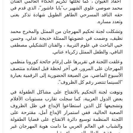
"أحفاد الغيوان"، كما تخللها تكريم الحكاء العالمي الفنان
محمد صوصي علوي الشهير ب"بابا عاشور"، الذي قدم في
حقه الناقد المسرحي الطاهر الطويل شهادة تذكر بغنى
وتعدد مساره.
وتشكلت لجنة تحكيم المهرجان من الممثل والمخرج محمد
نظيف، وضمت في عضويتها الممثلة خديجة عدلي، وحسن
خيي الباحث في علوم التربية ، والفنان التشكيلي مصطفى
النافي، والطفل الممثل زكرياء عناني.
وعلقت اللجنة في تقريرها على إرغام جائحة كورونا منظمي
المهرجان على المرور، في آخر لحظة قبل انعقاده منتصف
الأسبوع الماضي، من الصيغة الحضورية إلى الرقمية بعبارة
"السينما تنتصر رغم كل الظروف".
ونوهت لجنة التحكيم بالانفتاح على مشاكل الطفولة في
بعض الدول العربية، كما سجلت تقارب مستويات الأفلام
وتشجيعها كل الذين استطاعوا الإبداع في ظل الظروف
الصعبة الحالية، ففي استمرار الإبداع أمل، مقترحة على
اللجنة المنظمة توسيع دائرة الانفتاح على قضايا الطفولة
والشباب في العالم العربي ما دامت هوية المهرجان غير
مسبوقة في العالم العربي وإفريقيا.