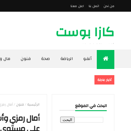
من نحن
اتصل بنا
اعلن معنا
كازا بوست
أخبار مدينة الدار البيضاء
أنفو
الرياضة
صحة
فنون
مال و
أخبار عاجلة
الرئيسية
/
فنون
/
أمال رمزي
البحث في الموقع
أمال رمزي وأس
علي مستوي ا