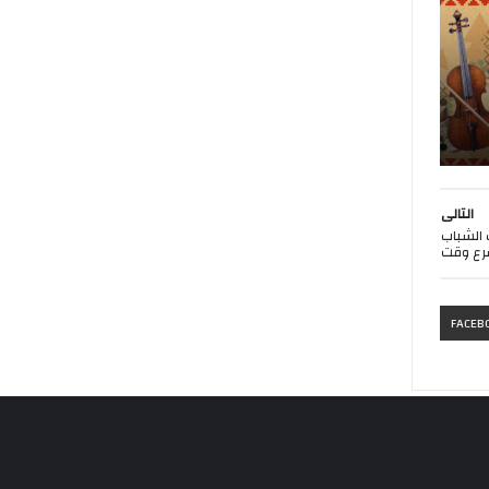
التالى
من حب الشباب
رع وقت
FACEB