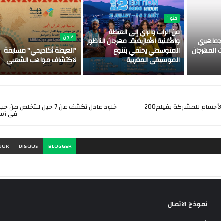
فنون
من الراب والراي إلى العيطة
فنون
ماهيري
والأغنية الأمازيغية.. مهرجان الناظور
 المهرجان
المتوسطي يحتفي بتنوع
"العيطة أكاديمي" مسابقة
الموسيقى المغربية
لاكتشاف مواهب الشعبي
أحمد الحلوانى من كمال الأجسام للمشاركة بفيلم200
خلود عادل تكشف عن 7 حيل للتخلص 
في أس
OOK
DISQUS
BLOGGER
نموذج الاتصال