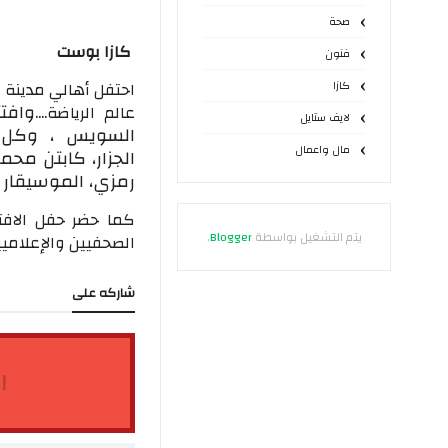
صحة
كازا بوست
فنون
احتفل أهالي مدينة ا
كازا
وافتت
عالم الرياضة....
لايف ستايل
السويس ، وك
مال واعمال
الجزار،
كابتن محمد
رمزي،
الموسيقار
كما حضر حفل الافت
يتم التشغيل بواسطة
Blogger
.
الصحفيين والإعلاميي
شاركه على
ا