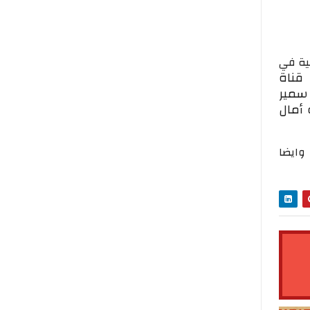
مية في
 قناة
سمير
 أمال
وايضا