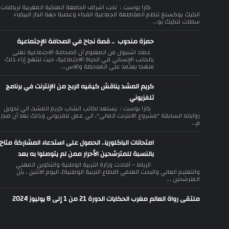
كازا بوست : تحت اشراف الجامعة الملكية المغربية لرياضات
الكيك بوكسنغ تنظم المقاطعة الجماعية الفداء وعصبة جهة الدار البيضاء
سطات للكيك بو...
حمزة مندوب .. قصة نجاح في الصحافة الإجتماعية
عماد اشنيول من المعلوم أن الصحافة الاجتماعية تعنى
بالجانب الإنساني في الحياة الاجتماعية، حيث تنتهج إزاء ذلك
منهجا يعتمد على الملاحظة والاس...
كريم المشد يناقش كيفيه الربح من الإنترنت في برنامج
تلفزيوني
كازا بوست : يستعد لكاتب الشاب كريم المشد، الي تحويل
رواياته السابقة "مشروع الانترنت المالي"، الي عمل تلفزيوني وذلك بعد أن صدر
م...
امتحانات الباكلوريا.. الحصول على استدعاء المشاركة متاح
بالنسبة للمترشحين الأحرار ممن لم يتوصلوا به بعد
الرباط – أفادت وزارة التربية الوطنية والتكوين المهني
والتعليم العالي والبحث العلمي (قطاع التربية الوطنية)، اليوم الاثنين ، بأن
المترشحين ...
ملتقى رواة العالم مغرب الحكايات الدورة 21 من 1 إلى 8 يوليوز 2024