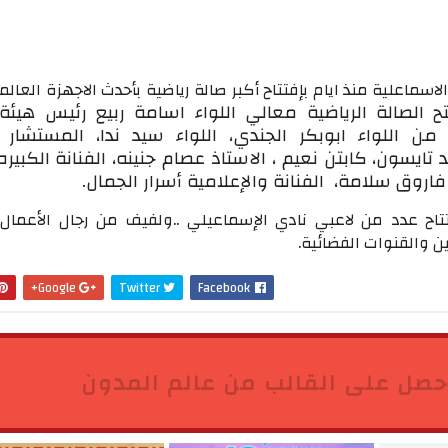
لاسماعلية منذ ايام بإفتتاح أكبر صالة رياضية بأحدث الاجهزة العال
ح الصالة الرياضية معالي اللواء اسامة ربيع رئيس هيئة
ل من
اللواء ابوبكر الجندي،
اللواء سيد ندا،
المستشار 
 تايسون،
كابتن نعيم ،
الاستاذ عصام جنينه،
الفنانة الكبيره
 فاروق سلامة،
الفنانة والإعلامية أسرار الجمال.
تاح عدد من لاعبي نادي الإسماعيلي ..ولفيف من رجال الأعمال 
ن والقنوات الفضائية.
Google+
Twitter
Facebook
حصل على القالب من عالم المدون