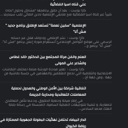
علي قناه اسيا الفضائية
كازا بوست : بعد أن حقق برنامجها "مشاكل وحلول"نجاحا
كبيراً عبر قناة اسيا الفضائية منح متابعي الإعلامية نادين الطائي لقب سيندريلا ...
الإعلامية “سابين نعمة” تستعد لإطلاق برنامج جديد ”
مش أنا”
كازا بوست : نشر الإعلامي رودولف هلال عبر حسابه
الرسمي على موقع التّواصل الإجتماعيّ أنستغرام صورة إعلان برنامج “مش أنا”.
“مش أنا” برنامج ج...
العلم والفن مرآة المجتمع بين الدكتور خالد غطاس
والشاعر علي المولى
كازا بوست : تعتبر مبادرة الورشة منصة لمختلف النقاشات
الاجتماعية والثقافية التي تجمع المثقفين والمهتمين في جلسة نقاشية من
جهة ، ومن جهة أخ...
اتفاقية شراكة بين الأمن الوطني والعدول لحماية
المعاملات التعاقدية ومحاربة الجريمة
في إطار صيانة وحماية الحقوق، ودعما للأمن التعاقدي
للمغاربة، و تنفيذا للتوجيهات الملكية السامية، المجسدة في رسالة جلالة
الملك محمد السادس...
الدار البيضاء تحتضن نهائيات البطولة الجهوية الممتازة في
رياضة الكيوان