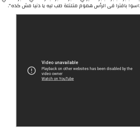
اسوا بافترا فى الرأس هموم متلتلة طب ليه يا دنيا مش كده".