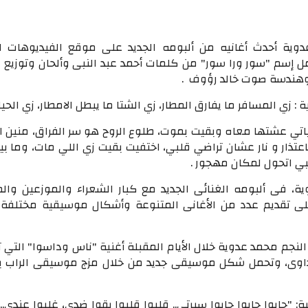
وية أحدث أغانيه من ألبومه الجديد على موقع الفيديوهات ا
ل إسم "سور ورا سور" من كلمات أحمد عبد النبى وألحان وتوزيع 
 وهندسة صوت خالد رؤوف .
: زي المسافر ما يفارق المطار، زي الشتا ما يبطل الامطار، زي الحي
اتي عشتها معاه وبقيت بموت، طلوع الروح هو سر الفراق، منين ا
عتذار و نار عشان تراضي قلبي، اختفيت بقيت زي اللي مات، وما بي
بي اتحول لمكان مهجور .
، فى ألبومه الغنائى الجديد مع كبار الشعراء والموزعين والم
ى تقديم عدد من الأغانى المتنوعة وأشكال موسيقية مختلفة
النجم محمد عدوية خلال الأيام المقبلة أغنية "ناس وداسوا" التي
وى، وتحمل شكل موسيقى جديد من خلال مزج موسيقى الراب با
: "جابوا جابوا جابوا سيرتي.. قلبوا قلبوا بقوا ضدي، غلبوا عندي.