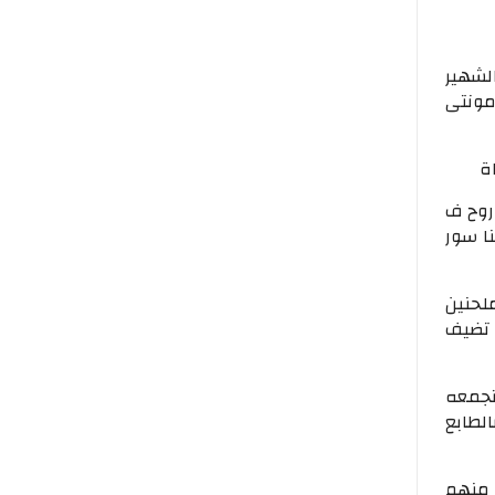
لشهير
مونتى
اة
روح ف
نا سور
لحنين
 تضيف
 تجمعه
لطابع
. منهم