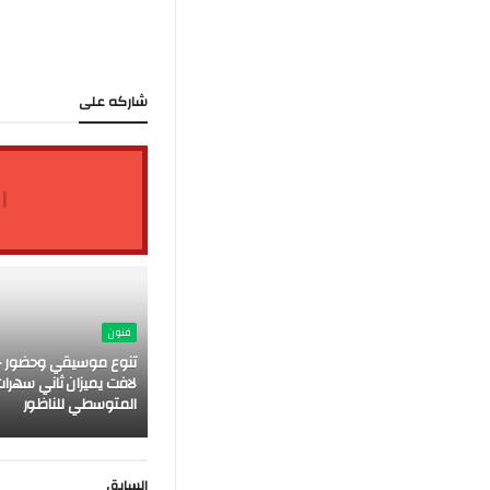
شاركه على
ا
فنون
تنوع موسيقي وحضور ج
لافت يميزان ثاني سهرات
المتوسطي للناظور
السابق