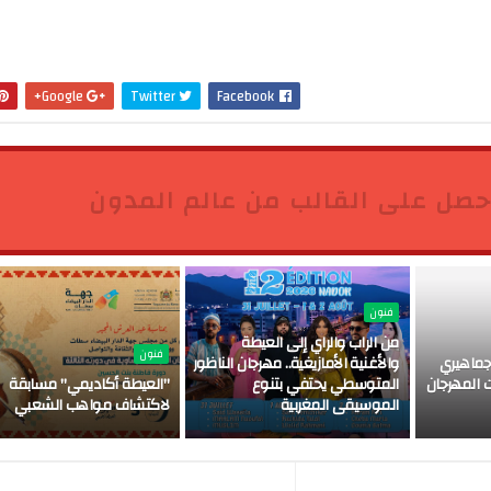
Google+
Twitter
Facebook
حصل على القالب من عالم المدون
فنون
من الراب والراي إلى العيطة
فنون
ماهيري
والأغنية الأمازيغية.. مهرجان الناظور
 المهرجان
المتوسطي يحتفي بتنوع
"العيطة أكاديمي" مسابقة
الموسيقى المغربية
لاكتشاف مواهب الشعبي