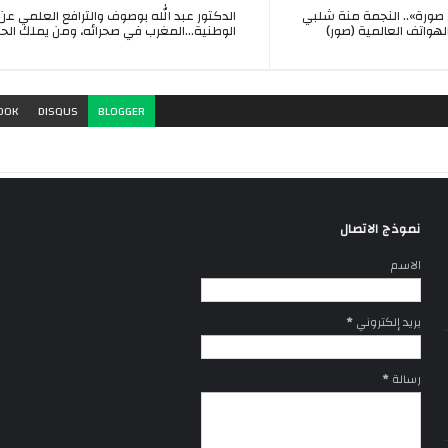
ورة».. النجمة منة شلبي
الدكتور عبد الله بوصوف والترافع العلمي عن
هواتف العالمية (صور)
الوطنية...المغرب في صحرائه، ومن يملك ال
OOK
DISQUS
BLOGGER
نموذج الاتصال
الاسم
بريد إلكتروني
*
رسالة
*