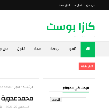
من نحن
اتصل بنا
اعلن معنا
كازا بوست
أخبار مدينة الدار البيضاء
أنفو
الرياضة
صحة
فنون
مال و
أخبار عاجلة
الرئيسية
/
فنون
/
محمد عدوي
البحث في الموقع
محمد عدوية يط
أغسطس 27, 2021