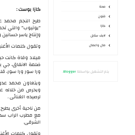
صحة
كازا بوست :
فنون
طرح النجم محمد عد
كازا
"يوتيوب" والتي تحم
وإنتاج ياسر حسانين
لايف ستايل
وتقول كلمات الأغنية 
مال واعمال
ميلاد وفاة كانت حي
ضلمة الانفاق، جي با
ورا سور ورا سور، قل
يتم التشغيل بواسطة
Blogger
.
ويتعاون محمد عدوية
ويحرص من خلاله عل
لرصيده الغنائى .
من ناحية أخرى يطرح 
مع مطرب الراب سدا
الشرقى.
وتقول كلمات الأغنية