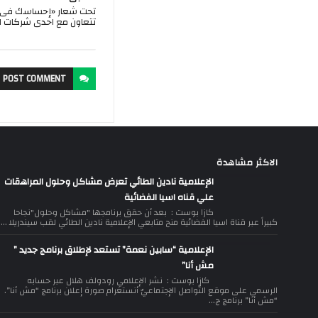
تحت شعار «إحساسك فى ص
تتعاون مع احدى شركات ال
POST
COMMENT
الاكثر مشاهدة
الإعلامية نادين الطائي تعرض مشاكل وحلول المراهقات
علي قناه اسيا الفضائية
كازا بوست : بعد أن حقق برنامجها "مشاكل وحلول"نجاحا
كبيراً عبر قناة اسيا الفضائية منح متابعي الإعلامية نادين الطائي لقب سيندريلا ...
الإعلامية “سابين نعمة” تستعد لإطلاق برنامج جديد ”
مش أنا”
كازا بوست : نشر الإعلامي رودولف هلال عبر حسابه
الرسمي على موقع التّواصل الإجتماعيّ أنستغرام صورة إعلان برنامج “مش أنا”.
“مش أنا” برنامج ج...