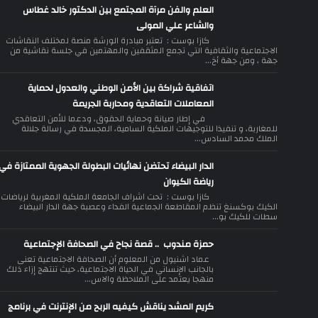
العلم والفن مرآة المجتمع بين الدكتور خالد غطاس
والشاعر علي المولى
كازا بوست : تعتبر مبادرة الورشة منصة لمختلف النقاشات
الاجتماعية والثقافية التي تجمع المثقفين والمهتمين في جلسة نقاشية من
جهة ، ومن جهة أخ...
اتفاقية شراكة بين الأمن الوطني والعدول لحماية
المعاملات التعاقدية ومحاربة الجريمة
في إطار صيانة وحماية الحقوق، ودعما للأمن التعاقدي
للمغاربة، و تنفيذا للتوجيهات الملكية السامية، المجسدة في رسالة جلالة
الملك محمد السادس...
الدار البيضاء تحتضن نهائيات البطولة الجهوية الممتازة في
رياضة الكيوان
كازا بوست : تحت اشراف الجامعة الملكية المغربية لرياضات
الكيك بوكسنغ تنظم المقاطعة الجماعية الفداء وعصبة جهة الدار البيضاء
سطات للكيك بو...
حمزة مندوب .. قصة نجاح في الصحافة الإجتماعية
عماد اشنيول من المعلوم أن الصحافة الاجتماعية تعنى
بالجانب الإنساني في الحياة الاجتماعية، حيث تنتهج إزاء ذلك
منهجا يعتمد على الملاحظة والاس...
كريم المشد يناقش كيفيه الربح من الإنترنت في برنامج