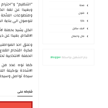
"التنظيم" و"احترام 
صحة
وبعيدا عن لغة ال
فنون
ومتطوعات اللائحة 
للوصول الى بناية ال
كازا
لايف ستايل
الكل يشيد بحملة لائ
الاقدام، بعيدا عن د
مال واعمال
وعلق احد المواطنين
فكرة اقتحام القلاع 
الحملة الانتخابية ت
يتم التشغيل بواسطة
Blogger
.
كما نوه عدد من ال
الاشادة بوكيلة اللا
سيدة تواصل وسيدة 
شاركه على