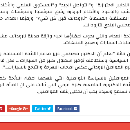
التدابير الاحترازية" و"التواصل الجيد" و"المستوى العلمي والأكادي
خشب والوعود والأحلام الوردية يشق مترشحوا ومترشحات وم
المستقلة المسماة "تارودانت قبل كل شيء" ورمزها العداء، ح
مجلس البلدي لتارودانت.
حة العداء، والتي يجوب اعضاؤها احياء وازقة مدينة تارودانت مش
يفليات السيارات وضجيج المنبهات...
 قائلا "نعلم أن الدكتور مصطفى عزيز مدعم اللائحة المستقلة 
السياسية باستطاعته توفير اسطول كبير من السيارات ... لكن فاج
حترم المواطن الروداني عكس اصحاب البهرجة والتبجح بالسيارات...".
مواطنين بالسياسة التواصلية التي بنهجها اعضاء اللائحة كم
ئحة الدكتورة الجامعية كنزة عزمي التي أبانت على ان المرأة الر
تستمع وسيدة يجب أن تحظى بثقة المواطنين.
Google+
Twitter
Facebook