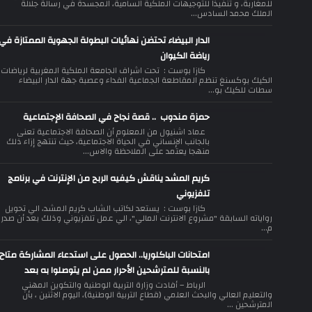
للمغاربة، و تنفيذا للتوجيهات الملكية السامية، المجسدة في رسالة جلالة
الملك محمد السادس...
الدار البيضاء تحتضن نهائيات البطولة الجهوية الممتازة في
رياضة الكيوان
كازا بوست : تحت اشراف الجامعة الملكية المغربية لرياضات
الكيك بوكسنغ تنظم المقاطعة الجماعية الفداء وعصبة جهة الدار البيضاء
سطات للكيك بو...
حمزة مندوب .. قصة نجاح في الصحافة الإجتماعية
عماد اشنيول من المعلوم أن الصحافة الاجتماعية تعنى
بالجانب الإنساني في الحياة الاجتماعية، حيث تنتهج إزاء ذلك
منهجا يعتمد على الملاحظة والاس...
كريم المشد يناقش كيفيه الربح من الإنترنت في برنامج
تلفزيوني
كازا بوست : يستعد لكاتب الشاب كريم المشد، الي تحويل
رواياته السابقة "مشروع الانترنت المالي"، الي عمل تلفزيوني وذلك بعد أن صدر
م...
امتحانات الباكلوريا.. الحصول على استدعاء المشاركة متاح
بالنسبة للمترشحين الأحرار ممن لم يتوصلوا به بعد
الرباط – أفادت وزارة التربية الوطنية والتكوين المهني
والتعليم العالي والبحث العلمي (قطاع التربية الوطنية)، اليوم الاثنين ، بأن
المترشحين ...