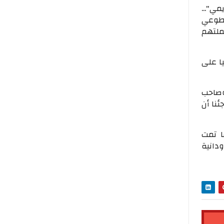
مي"...
تطوعي
ملتهم
يا على
وصاحب
ئنا أن
ا تمت
ودانية