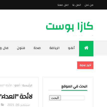
من نحن
اتصل بنا
اعلن معنا
كازا بوست
أخبار مدينة الدار البيضاء
أنفو
الرياضة
صحة
فنون
مال و
أخبار عاجلة
الرئيسية
/
أنفو
/
لائحة "الع
البحث في الموقع
لائحة "العداء
سبتمبر 06, 2021