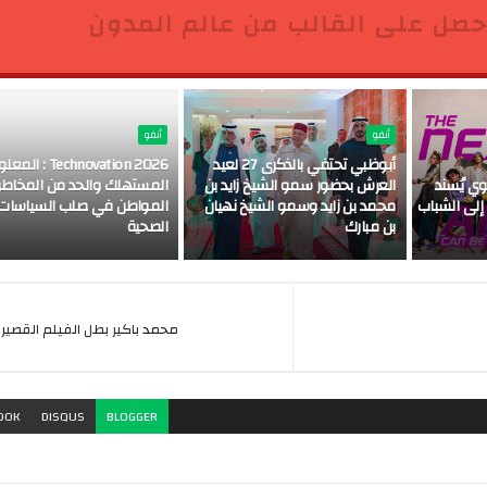
حصل على القالب من عالم المدون
أنفو
أنفو
أبوظبي تحتفي بالذكرى 27 لعيد
Technovation 2026 : 
The  » ، إنوي يُسند
العرش بحضور سمو الشيخ زايد بن
المستهلك والحد من المخاطر .
 إلى الشباب
محمد بن زايد وسمو الشيخ نهيان
المواطن في صلب السياسات
بن مبارك
الصحية
محمد باكير بطل الفيلم القصير "
OOK
DISQUS
BLOGGER