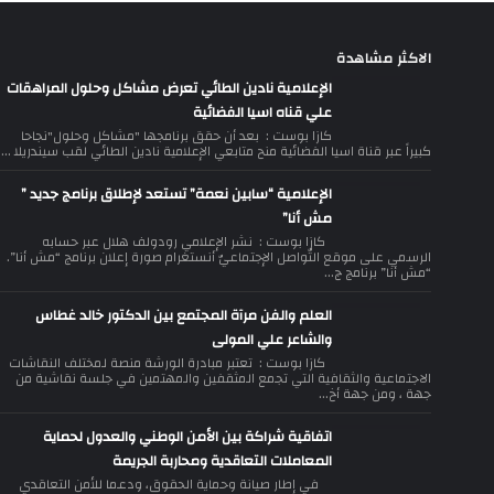
الاكثر مشاهدة
الإعلامية نادين الطائي تعرض مشاكل وحلول المراهقات
علي قناه اسيا الفضائية
كازا بوست : بعد أن حقق برنامجها "مشاكل وحلول"نجاحا
كبيراً عبر قناة اسيا الفضائية منح متابعي الإعلامية نادين الطائي لقب سيندريلا ...
الإعلامية “سابين نعمة” تستعد لإطلاق برنامج جديد ”
مش أنا”
كازا بوست : نشر الإعلامي رودولف هلال عبر حسابه
الرسمي على موقع التّواصل الإجتماعيّ أنستغرام صورة إعلان برنامج “مش أنا”.
“مش أنا” برنامج ج...
العلم والفن مرآة المجتمع بين الدكتور خالد غطاس
والشاعر علي المولى
كازا بوست : تعتبر مبادرة الورشة منصة لمختلف النقاشات
الاجتماعية والثقافية التي تجمع المثقفين والمهتمين في جلسة نقاشية من
جهة ، ومن جهة أخ...
اتفاقية شراكة بين الأمن الوطني والعدول لحماية
المعاملات التعاقدية ومحاربة الجريمة
في إطار صيانة وحماية الحقوق، ودعما للأمن التعاقدي