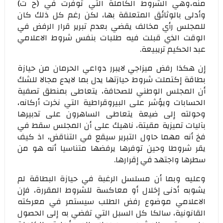
منه،وهي الشروط الكاملة التي توفرت في (ح ت)
وأدلى بالوثائق المتعلقة بها، لكن رغم كل ذلك كان
للمجلس رأي مخالف يقضي بعدم تبرير قرار الرفض في
الوقت الذي قبلت فيه طلبات بنفس شروط الاعلامي
عبد الحكيم تريبيعة.
إن هكذا رفض ميزاجي لايبرر دواعي الحرمان من حيازة
بطاقة إكتملت شروط حيازتها يدل بما لايدع مجالا للشك
أن المجلس الوطني للصحافة، يتعاطى بمنطق تصفية
الحسابات ويؤشر على البيروقراطية التي نخرت أركانه،
وحولته إلى ضيعة يتعاطى الساهرون على تدبيرها
بآليات تميزية مقيتة، ناهيك على أن المجلس سقط في
فخ أنه مهما حاول التبرير سيقع في التناقض، اذ كيف
يقر شروطا وحين توفرها يرفضها متناسيا أنه هو من
سطرها واجتهد في إقرارها.
وعليه وبما أن مسلسل الرغبة في حيازة البطاقة لم
يشوبه أدنى إخلال أو معاكسة للشروط المقررة، فإن
الاعلامي موضوع رفض الطلب سيستمر في معركته
القانونية، سالكا كل السبل التي تفضي به إلى الحصول