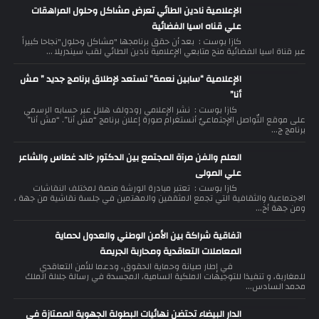
الإعلامية نادين الطائي تعرض مشاكل وحلول المراهقات
علي قناه اسيا الفضائية
كازا بوست : بعد أن حقق برنامجها "مشاكل وحلول"نجاحا كبيراً
عبر قناة اسيا الفضائية منح متابعي الإعلامية نادين الطائي لقب سيندريلا ...
الإعلامية “سابين نعمة” تستعد لإطلاق برنامج جديد ” مش
أنا”
كازا بوست : نشر الإعلامي رودولف هلال عبر حسابه الرسمي
على موقع التّواصل الإجتماعيّ أنستغرام صورة إعلان برنامج “مش أنا”. “مش أنا”
برنامج ج...
العلم والفن مرآة المجتمع بين الدكتور خالد غطاس والشاعر
علي المولى
كازا بوست : تعتبر مبادرة الورشة منصة لمختلف النقاشات
الاجتماعية والثقافية التي تجمع المثقفين والمهتمين في جلسة نقاشية من جهة ،
ومن جهة أخ...
اتفاقية شراكة بين الأمن الوطني والعدول لحماية
المعاملات التعاقدية ومحاربة الجريمة
في إطار صيانة وحماية الحقوق، ودعما للأمن التعاقدي
للمغاربة، و تنفيذا للتوجيهات الملكية السامية، المجسدة في رسالة جلالة الملك
محمد السادس...
الدار البيضاء تحتضن نهائيات البطولة الجهوية الممتازة في