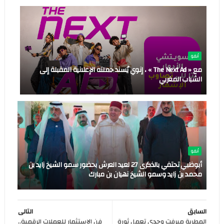
أنفو
مع « The Next Ad » ، إنوي يُسند حملته الإعلانية المقبلة إلى
الشباب المغربي
أنفو
أبوظبي تحتفي بالذكرى 27 لعيد العرش بحضور سمو الشيخ زايد بن
محمد بن زايد وسمو الشيخ نهيان بن مبارك
السابق
التالى
المطربة ميرفت وجدى تعمل ثورة
فن الاستثمار للعملات الرقمية..