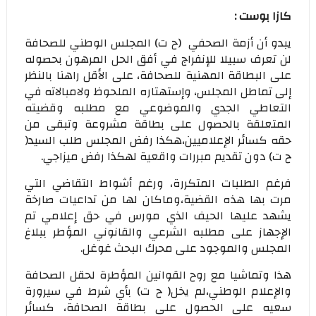
كازا بوست :
يبدو أن أزمة الصحفي (ح ت) المجلس الوطني للصحافة
لن تعرف سبيلا للإنفراج في أفق الحل المرهون بحصوله
على البطاقة المهنية للصحافة، على الأقل راهنا بالنظر
إلى تماطل المجلس، وإستهتاره الملحوظ ولامبالاته في
التعاطي الجدي والموضوعي مع مطلبه وقضيته
المتعلقة بالحصول على بطاقة مشروعة وتبقى من
حقه كسائر الإعلاميين،هكذا رفض المجلس طلب السيد(
ح ت) دون تقديم مبررات واقعية لهكذا رفض ميزاجي.
فرغم الطلبات المتكررة، ورغم أشواط التقاضي التي
مرت بها هذه القضية،وماكان لها من تداعيات صارخة
يشهد عليها الحيف الذي مورس في حق إعلامي تم
الإجهاز على مطلبه الشرعي والقانوني المؤطر ببلاغ
المجلس والموجود على محرك البحث غوغل.
هذا وتماشيا مع روح القوانين المؤطرة لحقل الصحافة
والإعلام الوطني،لم يخل( ح ت) بأي شرط في سيرورة
سعيه على الحصول على بطاقة الصحافة، كسائر