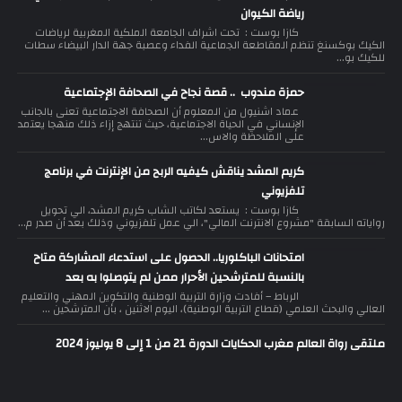
رياضة الكيوان
كازا بوست : تحت اشراف الجامعة الملكية المغربية لرياضات
الكيك بوكسنغ تنظم المقاطعة الجماعية الفداء وعصبة جهة الدار البيضاء سطات
للكيك بو...
حمزة مندوب .. قصة نجاح في الصحافة الإجتماعية
عماد اشنيول من المعلوم أن الصحافة الاجتماعية تعنى بالجانب
الإنساني في الحياة الاجتماعية، حيث تنتهج إزاء ذلك منهجا يعتمد
على الملاحظة والاس...
كريم المشد يناقش كيفيه الربح من الإنترنت في برنامج
تلفزيوني
كازا بوست : يستعد لكاتب الشاب كريم المشد، الي تحويل
رواياته السابقة "مشروع الانترنت المالي"، الي عمل تلفزيوني وذلك بعد أن صدر م...
امتحانات الباكلوريا.. الحصول على استدعاء المشاركة متاح
بالنسبة للمترشحين الأحرار ممن لم يتوصلوا به بعد
الرباط – أفادت وزارة التربية الوطنية والتكوين المهني والتعليم
العالي والبحث العلمي (قطاع التربية الوطنية)، اليوم الاثنين ، بأن المترشحين ...
ملتقى رواة العالم مغرب الحكايات الدورة 21 من 1 إلى 8 يوليوز 2024