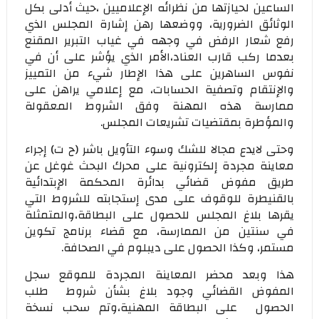
الساعين لحيازتها من نظرائه الإعلاميين ،حيث أدلى بكل
الوثائق الضرورية، ووضعها رهن إشارة المجلس الذي
رفع شعار الرفض في وجهه في غياب التبرير المقنع
بعدما ركب قارب العناد،الأمر الذي يؤشر على أن في
نفوس الساهرين على هذا الإطار شيء من التمييز
والإنتقام وتصفية الحسابات، مع إعلامي يراهن على
ممارسة هذه المهنة وفق الشروط المعقولة
والمؤطرة بمقتضيات تشريعات المجلس.
وحتى لايدع مجالا للشك وسوء التأويل باشر (ح ت) إجراء
معاينة مجردة إلكترونية على محرك البحث غوغل عن
طريق مفوض قضائي بدائرة المحكمة الإبتدائية
بالقنيطرة للوقوف على مدى إستجابته للشروط التي
يقرها بلاغ المجلس للحصول على البطاقة،والمتمثلة
في سنتين من الممارسة، مع قضاء برنامج تكوين
مستمر، وكذا الحصول على ديبلوم في الصحافة.
هذا وبعد محضر المعاينة المجردة للموقع سجل
المفوض القضائي وجود بلاغ بشأن شروط طلب
الحصول على البطاقة المهنية،وتم سحب نسخة