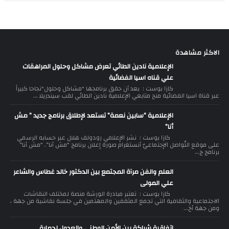
الاكثر مشاهدة
الإعلامية نادين الطائي تعرض مشاكل وحلول المراهقات
علي قناه اسيا الفضائية
كازا بوست : بعد أن حقق برنامجها "مشاكل وحلول"نجاحا كبيراً
عبر قناة اسيا الفضائية منح متابعي الإعلامية نادين الطائي لقب سيندريلا ...
الإعلامية “سابين نعمة” تستعد لإطلاق برنامج جديد ” مش
أنا”
كازا بوست : نشر الإعلامي رودولف هلال عبر حسابه الرسمي
على موقع التّواصل الإجتماعيّ أنستغرام صورة إعلان برنامج “مش أنا”. “مش أنا”
برنامج ج...
العلم والفن مرآة المجتمع بين الدكتور خالد غطاس والشاعر
علي المولى
كازا بوست : تعتبر مبادرة الورشة منصة لمختلف النقاشات
الاجتماعية والثقافية التي تجمع المثقفين والمهتمين في جلسة نقاشية من جهة ،
ومن جهة أخ...
اتفاقية شراكة بين الأمن الوطني والعدول لحماية