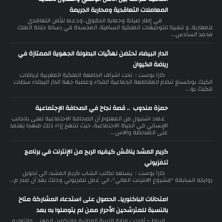
المعاملات التعاقدية ومحاربة الجريمة
في إطار صيانة وحماية الحقوق، ودعما للأمن التعاقدي
للمغاربة، و تنفيذا للتوجيهات الملكية السامية، المجسدة في رسالة جلالة الملك
محمد السادس...
الدار البيضاء تحتضن نهائيات البطولة الجهوية الممتازة في
رياضة الكيوان
كازا بوست : تحت اشراف الجامعة الملكية المغربية لرياضات
الكيك بوكسنغ تنظم المقاطعة الجماعية الفداء وعصبة جهة الدار البيضاء سطات
للكيك بو...
حمزة مندوب .. قصة نجاح في الصحافة الإجتماعية
عماد اشنيول من المعلوم أن الصحافة الاجتماعية تعنى بالجانب
الإنساني في الحياة الاجتماعية، حيث تنتهج إزاء ذلك منهجا يعتمد
على الملاحظة والاس...
كريم المشد يناقش كيفيه الربح من الإنترنت في برنامج
تلفزيوني
كازا بوست : يستعد لكاتب الشاب كريم المشد، الي تحويل
رواياته السابقة "مشروع الانترنت المالي"، الي عمل تلفزيوني وذلك بعد أن صدر م...
امتحانات الباكلوريا.. الحصول على استدعاء المشاركة متاح
بالنسبة للمترشحين الأحرار ممن لم يتوصلوا به بعد
الرباط – أفادت وزارة التربية الوطنية والتكوين المهني والتعليم