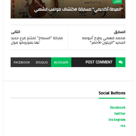
فنون
"العيطة أكاديمي" مسابقة لاكتشاف مواهب الشعبي
السابق
التالى
محمد فهمي يطرح ألبومه
ماركة “السماح” تفتتح فرع جديد
الجديد "الزيتون الأخضر"
لها بموروكو مول
POST
COMMENT
FACEBOOK
DISQUS
BLOGGER
Social Buttons
facebook
twitter
instagram
rss