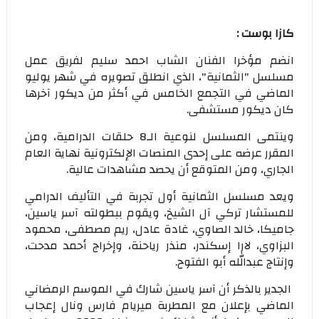
كازا بوست :
انضم مؤخرا الفنان الشاب احمد سليم لفريق عمل
مسلسل "الثمانية"، الذي انطلق تصويره في شهر يوليو
الماضي في التجمع الخامس في أكثر من ديكور آخرها
كان ديكور مستشفى.
وينتمى المسلسل لنوعية الـ8 حلقات الدرامية، ومن
المقرر عرضه على إحدى المنصات الإلكترونية نهاية العام
الجاري، ومن المتوقع أن يحصد مشاهدات عالية.
ويعد مسلسل الثمانية أول تجربة في التأليف الدرامي
للمستشار تركي آل الشيخ، ويقوم ببطولته آسر ياسين،
جاميكا، خالد الصاوي، غادة عادل، ريم مصطفى، محمود
البزاوي، لارا إسكندر، منذر رياحنة، وإخراج أحمد مدحت،
وإنتاج عبدالله أبو الفتوح.
الجدير بالذكر أن آسر ياسين شارك في الموسم الرمضاني
الماضي بإعلان مع المطربة ميريام فارس ونال إعجاب