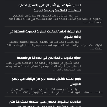
اتفاقية شراكة بين الأمن الوطني والعدول لحماية
المعاملات التعاقدية ومحاربة الجريمة
في إطار صيانة وحماية الحقوق، ودعما للأمن التعاقدي
للمغاربة، و تنفيذا للتوجيهات الملكية السامية، المجسدة في رسالة جلالة الملك
محمد السادس...
الدار البيضاء تحتضن نهائيات البطولة الجهوية الممتازة في
رياضة الكيوان
كازا بوست : تحت اشراف الجامعة الملكية المغربية لرياضات
الكيك بوكسنغ تنظم المقاطعة الجماعية الفداء وعصبة جهة الدار البيضاء سطات
للكيك بو...
حمزة مندوب .. قصة نجاح في الصحافة الإجتماعية
عماد اشنيول من المعلوم أن الصحافة الاجتماعية تعنى بالجانب
الإنساني في الحياة الاجتماعية، حيث تنتهج إزاء ذلك منهجا يعتمد
على الملاحظة والاس...
كريم المشد يناقش كيفيه الربح من الإنترنت في برنامج
تلفزيوني
كازا بوست : يستعد لكاتب الشاب كريم المشد، الي تحويل
رواياته السابقة "مشروع الانترنت المالي"، الي عمل تلفزيوني وذلك بعد أن صدر م...
امتحانات الباكلوريا.. الحصول على استدعاء المشاركة متاح