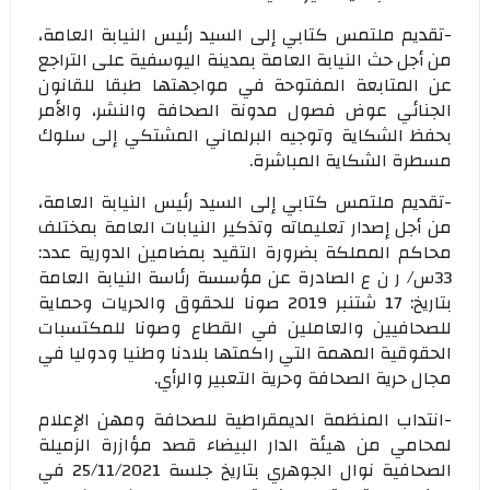
-تقديم ملتمس كتابي إلى السيد رئيس النيابة العامة،
من أجل حث النيابة العامة بمدينة اليوسفية على التراجع
عن المتابعة المفتوحة في مواجهتها طبقا للقانون
الجنائي عوض فصول مدونة الصحافة والنشر، والأمر
بحفظ الشكاية وتوجيه البرلماني المشتكي إلى سلوك
مسطرة الشكاية المباشرة.
-تقديم ملتمس كتابي إلى السيد رئيس النيابة العامة،
من أجل إصدار تعليماته وتذكير النيابات العامة بمختلف
محاكم المملكة بضرورة التقيد بمضامين الدورية عدد:
33س/ ر ن ع الصادرة عن مؤسسة رئاسة النيابة العامة
بتاريخ: 17 شتنبر 2019 صونا للحقوق والحريات وحماية
للصحافيين والعاملين في القطاع وصونا للمكتسبات
الحقوقية المهمة التي راكمتها بلادنا وطنيا ودوليا في
مجال حرية الصحافة وحرية التعبير والرأي.
-انتداب المنظمة الديمقراطية للصحافة ومهن الإعلام
لمحامي من هيئة الدار البيضاء قصد مؤازرة الزميلة
الصحافية نوال الجوهري بتاريخ جلسة 25/11/2021 في