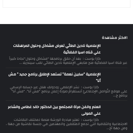
الاكثر مشاهدة
الإعلامية نادين الطائي تعرض مشاكل وحلول المراهقات
علي قناه اسيا الفضائية
كازا بوست : بعد أن حقق برنامجها "مشاكل وحلول"نجاحا كبيراً
عبر قناة اسيا الفضائية منح متابعي الإعلامية نادين الطائي لقب سيندريلا ...
الإعلامية “سابين نعمة” تستعد لإطلاق برنامج جديد ” مش
أنا”
كازا بوست : نشر الإعلامي رودولف هلال عبر حسابه الرسمي
على موقع التّواصل الإجتماعيّ أنستغرام صورة إعلان برنامج “مش أنا”. “مش أنا”
برنامج ج...
العلم والفن مرآة المجتمع بين الدكتور خالد غطاس والشاعر
علي المولى
كازا بوست : تعتبر مبادرة الورشة منصة لمختلف النقاشات
الاجتماعية والثقافية التي تجمع المثقفين والمهتمين في جلسة نقاشية من جهة ،
ومن جهة أخ...