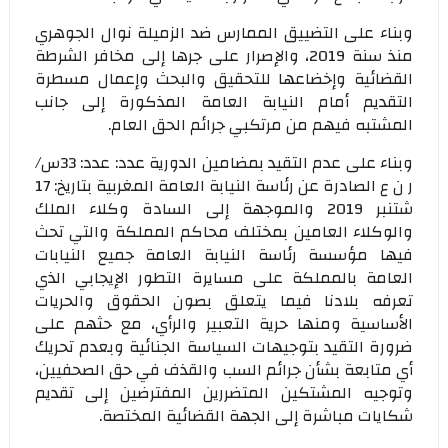
وبناء على التضييق الممارس ضد الزميلة نوال الجوهري
منذ سنة 2019، والإصرار على جرها إلى مخافر الشرطة
القضائية وإخضاعها للتحقيق والبحث وإعمال مسطرة
التقديم أمام النيابة العامة المذكورة إلى جانب
المشتبه فيهم من مرتكبي جرائم الحق العام.
وبناء على عدم التقيد بمضامين الدورية عدد: عدد: 33س/
ر ن ع الصادرة عن رئاسة النيابة العامة المغربية بتاريخ: 17
شتنبر 2019 والموجهة إلى السادة وكلاء الملك
والوكلاء العامين بمختلف محاكم المملكة والتي تحث
فيها مؤسسة رئاسة النيابة العامة جميع النيابات
العامة بالمملكة على مسايرة التطور الإيجابي الذي
تعرفه بلادنا فيما يتعلق بصون الحقوق والحريات
الأساسية ومنها حرية التعبير والرأي، مع حثهم على
ضرورة التقيد بتوجيهات السياسة الجنائية وبعدم تحريك
أي متابعة بشأن جرائم السب والقذف في حق الصحفيين،
وتوجيه المشتكين المتضررين المفترضين إلى تقديم
شكايات مباشرة إلى الجهة القضائية المختصة.