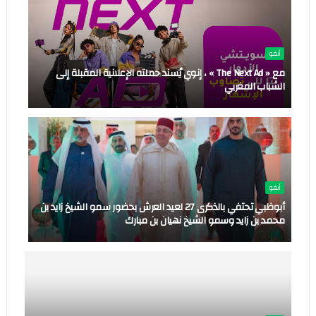
أنفو
مع « The Next Ad » ، إنوي يُسند حملته الإعلانية المقبلة إلى
الشباب المغربي
أنفو
أبوظبي تحتفي بالذكرى 27 لعيد العرش بحضور سمو الشيخ زايد بن
محمد بن زايد وسمو الشيخ نهيان بن مبارك