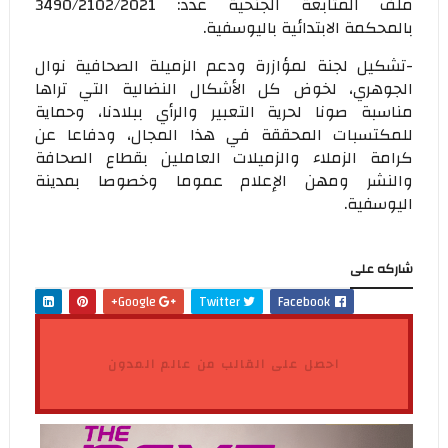
ملف المتابعة الجنحية عدد: 3490/2102/2021
بالمحكمة الابتدائية باليوسفية.
-تشكيل لجنة لمؤازرة ودعم الزميلة الصحافية نوال
الجوهري، لخوض كل الأشكال النضالية التي تراها
مناسبة صونا لحرية التعبير والرأي ببلادنا، وحماية
للمكتسبات المحققة في هذا المجال، ودفاعا عن
كرامة الزملاء والزميلات العاملين بقطاع الصحافة
والنشر ومهن الإعلام عموما وخصوصا بمدينة
اليوسفية.
شاركه على
Google+
Twitter
Facebook
احصل على القالب من عالم المدون