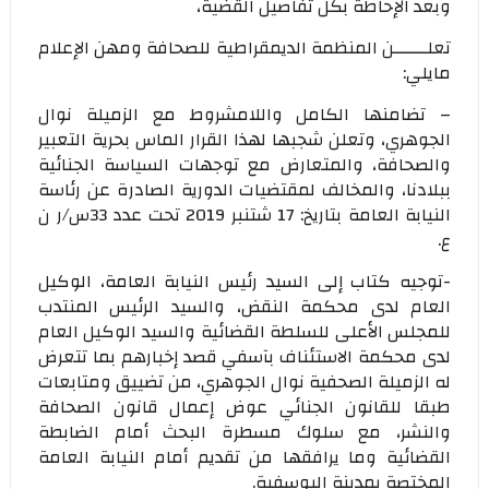
وبعد الإحاطة بكل تفاصيل القضية،
تعلــــــن المنظمة الديمقراطية للصحافة ومهن الإعلام
مايلي:
– تضامنها الكامل واللامشروط مع الزميلة نوال
الجوهري، وتعلن شجبها لهذا القرار الماس بحرية التعبير
والصحافة، والمتعارض مع توجهات السياسة الجنائية
ببلادنا، والمخالف لمقتضيات الدورية الصادرة عن رئاسة
النيابة العامة بتاريخ: 17 شتنبر 2019 تحت عدد 33س/ر ن
ع.
-توجيه كتاب إلى السيد رئيس النيابة العامة، الوكيل
العام لدى محكمة النقض، والسيد الرئيس المنتدب
للمجلس الأعلى للسلطة القضائية والسيد الوكيل العام
لدى محكمة الاستئناف بآسفي قصد إخبارهم بما تتعرض
له الزميلة الصحفية نوال الجوهري، من تضييق ومتابعات
طبقا للقانون الجنائي عوض إعمال قانون الصحافة
والنشر، مع سلوك مسطرة البحث أمام الضابطة
القضائية وما يرافقها من تقديم أمام النيابة العامة
المختصة بمدينة اليوسفية.