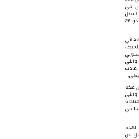
بيان في
مكن من خلالها البطل
حاتم العمارتي ذو 30 عاما من التتويج بالميدالية الفضية، فيما توج البطل أيمن فكري ذو 26
النهائي
جيكا،
سلوبي
ا والتي
 عادت
جيكي.
ل هذه
 والتي
مناداة
ددا في
 لهذه
ثل من