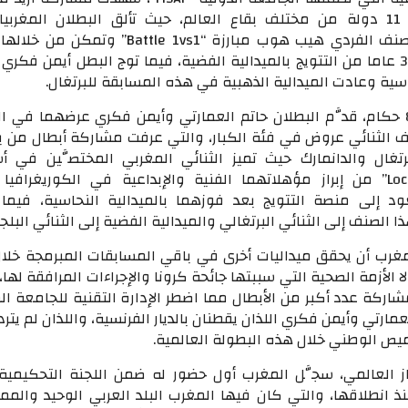
مشارك قدموا من 11 دولة من مختلف بقاع العالم، حيث تألق البطلان المغر
المسابقة الخاصة بصنف الفردي هيب هوب مبارزة “Battle 1vs1” وت
حاسية وعادت الميدالية الذهبية في هذه المسابقة للبرتغال.
وأمام لجنة ضمت 8 حكام، قدَّم البطلان حاتم العمارتي وأيمن فكري عرضهما في 
الثنائي عروض في فئة الكبار، والتي عرفت مشاركة أبطال من بل
البرتغال والدانمارك حيث تميز الثنائي المغربي المختصَّين في أ
“Popping” و “Locking” من إبراز مؤهلاتهما الفنية والإبداعية في الكوريغرافي
 إلى منصة التتويج بعد فوزهما بالميدالية النحاسية، فيما
ذا الصنف إلى الثنائي البرتغالي والميدالية الفضية إلى الثنائي البل
مغرب أن يحقق ميداليات أخرى في باقي المسابقات المبرمجة خلا
ا الأزمة الصحية التي سببتها جائحة كرونا والإجراءات المرافقة لها،
ركة عدد أكبر من الأبطال مما اضطر الإدارة التقنية للجامعة ال
مارتي وأيمن فكري اللذان يقطنان بالديار الفرنسية، واللذان لم يتر
ميص الوطني خلال هذه البطولة العالمية.
از العالمي، سجَّل المغرب أول حضور له ضمن اللجنة التحكيمية
نذ انطلاقها، والتي كان فيها المغرب البلد العربي الوحيد والمم