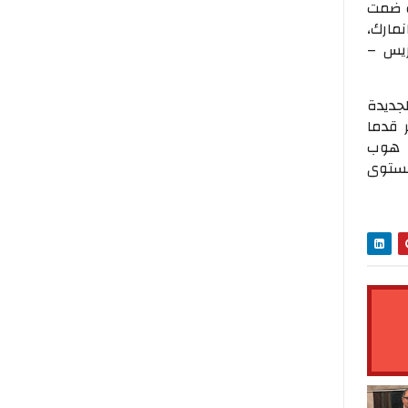
ة ضمت
مارك،
زيس –
جديدة
 قدما
لهيب هوب
مستوى