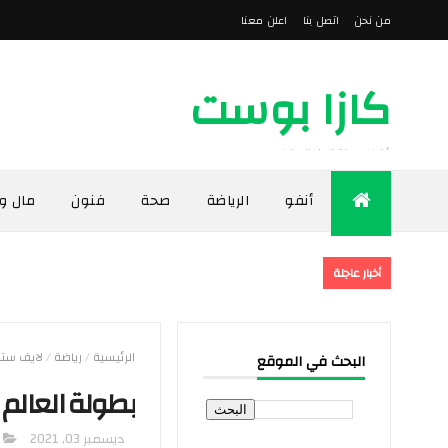
من نحن
اتصل بنا
اعلن معنا
كازا بوست
أخبار مدينة الدار البيضاء
أنفو
الرياضة
صحة
فنون
مال و
أخبار عاجلة
الرئيسية
/
رياضة
/
لايف ستا
البحث في الموقع
بطولة العالم
ديسمبر 03, 2021