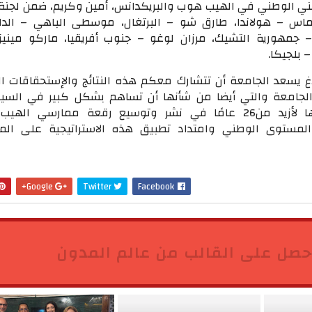
ي الوطني في الهيب هوب والبريكدانس، أمين وكريم، ضمن لجن
اس – هولاندا، طارق شو – البرتغال، موسطى الباهي – الدان
– جمهورية التشيك، مرزان لوغو – جنوب أفريقيا، ماركو ميني
– بلجيكا.
غ يسعد الجامعة أن تتشارك معكم هذه النتائج والإستحقاقات ال
 الجامعة والتي أيضا من شأنها أن تساهم بشكل كبير في السير
بتطبيق استراتيجيتها لأزيد من26 عامًا في نشر وتوسيع رقعة ممارسي ا
المستوى الوطني وامتداد تطبيق هذه الاستراتيجية على ال
Google+
Twitter
Facebook
حصل على القالب من عالم المدون