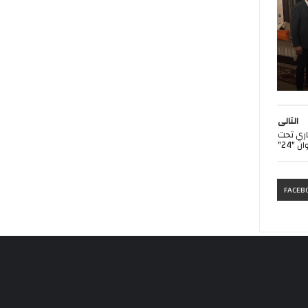
التالى
اري تحت
ن "24"
FACEB