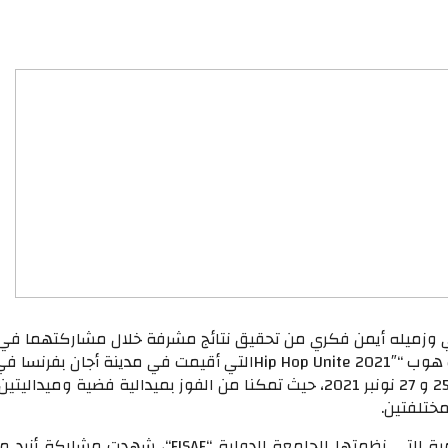
 وزميله أيمن فكري من تحقيق نتائج مشرفة خلال مشاركتهما في
بطولة العالم للهيب هوب “Hip Hop Unite 2021″التي أقيمت في مدينة أجان بفرنسا 
الفترة الممتدة بين 25 و 27 نونبر 2021، حيث تمكنا من الفوز بميدالية فضية وميداليتين
مختلفتين.