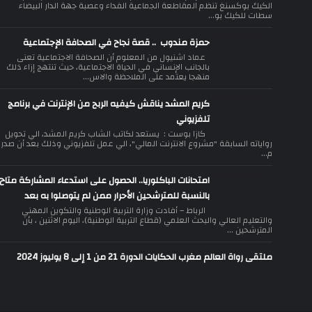
الكيك بوكسنغ تنظم المقاطعة الجماعية الفداء وعصبة جهة الدار البيضاء
سطات للكيك بو...
حمزة مندوب .. قصة نجاح في الصحافة الإجتماعية
عماد اشنيول من المعلوم أن الصحافة الاجتماعية تعنى
بالجانب الإنساني في الحياة الاجتماعية، حيث تنتهج إزاء ذلك
منهجا يعتمد على الملاحظة والاس...
كريم المشد يناقش كيفيه الربح من الإنترنت في برنامج
تلفزيوني
كازا بوست : يستعد لكاتب الشاب كريم المشد، الي تحويل
رواياته السابقة "مشروع الانترنت المالي"، الي عمل تلفزيوني وذلك بعد أن صدر
م...
امتحانات الباكلوريا.. الحصول على استدعاء المشاركة متاح
بالنسبة للمترشحين الأحرار ممن لم يتوصلوا به بعد
الرباط – أفادت وزارة التربية الوطنية والتكوين المهني
والتعليم العالي والبحث العلمي (قطاع التربية الوطنية)، اليوم الاثنين ، بأن
المترشحين ...
ملتقى رواة العالم مغرب الحكايات الدورة 21 من 1 إلى 8 يوليوز 2024