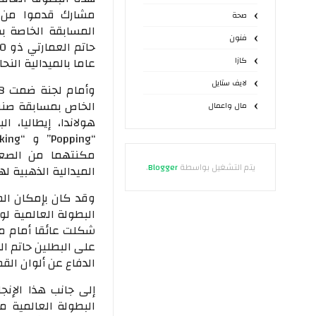
صحة
فنون
عاما بالميدالية الن
كازا
لايف ستايل
الخاص بمسابقة صنف 
مال واعمال
هولاندا، إيطاليا، 
مكنتهما من الصعود
يتم التشغيل بواسطة
Blogger
.
الميدالية الذهبية له
وقد كان بإمكان ال
البطولة العالمية لول
شكلت عائقا أمام مشا
على البطلين حاتم الع
الدفاع عن ألوان الق
إلى جانب هذا الإنج
البطولة العالمية م