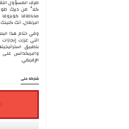
طرف المسؤول التقن
كلاًّ من ديرك طوم
صاباطافا كوبزوفا 
البرتغال، آنك كلينك 
وفي ختام هذا البلا
التي عززت إنجازات
والبريكدانس على 
الإفريقي.
شاركه على
ا