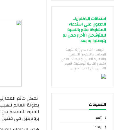
امتحانات الباكلوريا..
الحصول على استدعاء
المشاركة متاح بالنسبة
للمترشحين الأحرار ممن لم
يتوصلوا به بعد
الرباط – أفادت وزارة التربية
الوطنية والتكوين المهني
والتعليم العالي والبحث العلمي
(قطاع التربية الوطنية)، اليوم
الاثنين ، بأن المترشحين ...
تمكن حاتم العمارتي
التصنيفات
برونزيتين في فئتين 
أنفو
رياضة