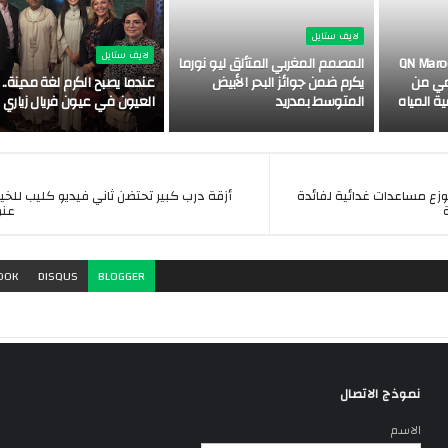
لايف ستايل
لايف ستايل
HomePu" التابعة لـ QN Maroc
المصمم المغربي المتألق ليو نورما
يومي من
يكرم ضمن جوائز البحر الأبيض
عندما يصبح الكرم لغة مدينة..
ة المياه
المتوسط بمدريد
العيون في عيون فريال زياري
يوزع مساعدات غدائية لفائدة
أزقة درب كبير تحتضن ثاني فيديو كليب للخي
عنوا
OOK
DISQUS
BLOGGER
نموذج الاتصال
الاسم