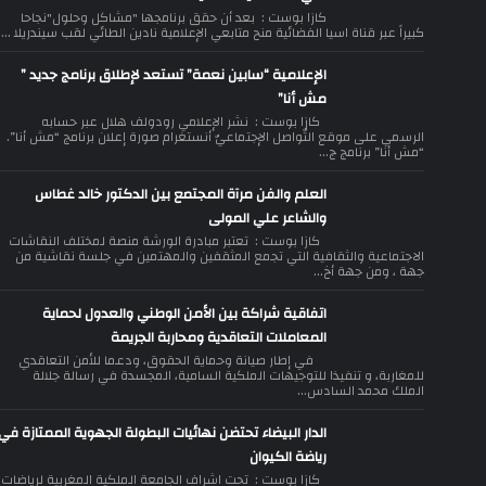
كازا بوست : بعد أن حقق برنامجها "مشاكل وحلول"نجاحا
كبيراً عبر قناة اسيا الفضائية منح متابعي الإعلامية نادين الطائي لقب سيندريلا ...
الإعلامية “سابين نعمة” تستعد لإطلاق برنامج جديد ”
مش أنا”
كازا بوست : نشر الإعلامي رودولف هلال عبر حسابه
الرسمي على موقع التّواصل الإجتماعيّ أنستغرام صورة إعلان برنامج “مش أنا”.
“مش أنا” برنامج ج...
العلم والفن مرآة المجتمع بين الدكتور خالد غطاس
والشاعر علي المولى
كازا بوست : تعتبر مبادرة الورشة منصة لمختلف النقاشات
الاجتماعية والثقافية التي تجمع المثقفين والمهتمين في جلسة نقاشية من
جهة ، ومن جهة أخ...
اتفاقية شراكة بين الأمن الوطني والعدول لحماية
المعاملات التعاقدية ومحاربة الجريمة
في إطار صيانة وحماية الحقوق، ودعما للأمن التعاقدي
للمغاربة، و تنفيذا للتوجيهات الملكية السامية، المجسدة في رسالة جلالة
الملك محمد السادس...
الدار البيضاء تحتضن نهائيات البطولة الجهوية الممتازة في
رياضة الكيوان
كازا بوست : تحت اشراف الجامعة الملكية المغربية لرياضات