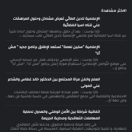
الاكثر مشاهدة
الإعلامية نادين الطائي تعرض مشاكل وحلول المراهقات
علي قناه اسيا الفضائية
كازا بوست : بعد أن حقق برنامجها "مشاكل وحلول"نجاحا كبيراً
عبر قناة اسيا الفضائية منح متابعي الإعلامية نادين الطائي لقب سيندريلا ...
الإعلامية “سابين نعمة” تستعد لإطلاق برنامج جديد ” مش
أنا”
كازا بوست : نشر الإعلامي رودولف هلال عبر حسابه الرسمي
على موقع التّواصل الإجتماعيّ أنستغرام صورة إعلان برنامج “مش أنا”. “مش أنا”
برنامج ج...
العلم والفن مرآة المجتمع بين الدكتور خالد غطاس والشاعر
علي المولى
كازا بوست : تعتبر مبادرة الورشة منصة لمختلف النقاشات
الاجتماعية والثقافية التي تجمع المثقفين والمهتمين في جلسة نقاشية من جهة ،
ومن جهة أخ...
اتفاقية شراكة بين الأمن الوطني والعدول لحماية
المعاملات التعاقدية ومحاربة الجريمة
في إطار صيانة وحماية الحقوق، ودعما للأمن التعاقدي
للمغاربة، و تنفيذا للتوجيهات الملكية السامية، المجسدة في رسالة جلالة الملك