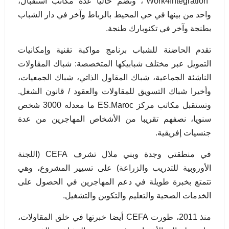
"
Work4Integration
"، وتضم حالياً عدة مكاتب استقبال،
واحد من بينها
في حي المحيط بالرباط وآخر في دار الشباب
بطنجة وآخر في
تكنوبارك طنجة.
تقدم الحاضنة للشباب برنامج مواكبة تقنية
و
إمكانيات
التمويل عبر مختلف شبابيكها المتخصصة: شباك المقاولات
الناشئة الجماعية، شباك المقاول الذاتي، شباك الجمعيات،
وأخيرا شباك التسويق للمقاولات والعقود / قانون الشغل.
وتستقبل مكاتب مركز
ES.Maroc
ما معدله 3000 شخص
سنويا، نصفهم تقريبا من الأشخاص
ال
مهاجرين من عدة
جنسيات إفريقية.
في منطقتي وجدة وبني ملال تشرف
CEFA
(اللجنة
الأوروبية للتدريب والزراعة) على تسيير المشروع، وهي
تتمتع بخبرة طويلة في
دعم المهاجرين في الحصول على
الخدمات الصحية والتعليم والتكوين والتشغيل.
منذ 2011، طورت
CEFA
أيضا خبرتها في خلق المقاولات،