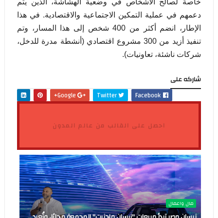
خاصة لصالح
الأشخاص في وضعية الهشاشة، الذين يتم
دعمهم في عملية التمكين
الاجتماعية والاقتصادية. في هذا
الإطار، انضم أكثر من 400 شخص إلى هذا المسار، وتم
تنفيذ أزيد من 300 مشروع اقتصادي (أنشطة مدرة للدخل،
شركات ناشئة، تعاونيات).
شاركه على
Google+
Twitter
Facebook
احصل على القالب من عالم المدون
مال واعمال
نيسان مصر تبدأ مبيعات "نيسان ماجنيت" المجمعة محليًا، وتُعِيد