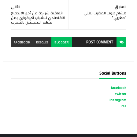
السابق
التالى
هشام صوت المغرب يغني
اتفاقية شراكة من أجل الاندماج
"مغربي"
الاقتصادي للشباب الإيفواري بمن
فيهم المقيمين بالمغرب
POST
COMMENT
FACEBOOK
DISQUS
BLOGGER
Social Buttons
facebook
twitter
instagram
rss