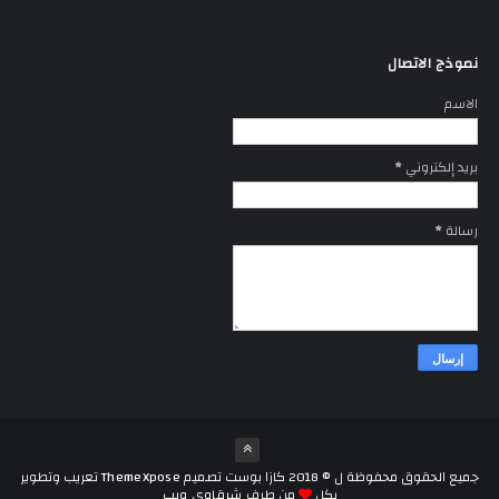
نموذج الاتصال
الاسم
بريد إلكتروني
*
رسالة
*
جميع الحقوق محفوظة ل ©
2018
كازا بوست
تصميم
ThemeXpose
تعريب وتطوير
بكل
من طرف
شرقاوى ويب