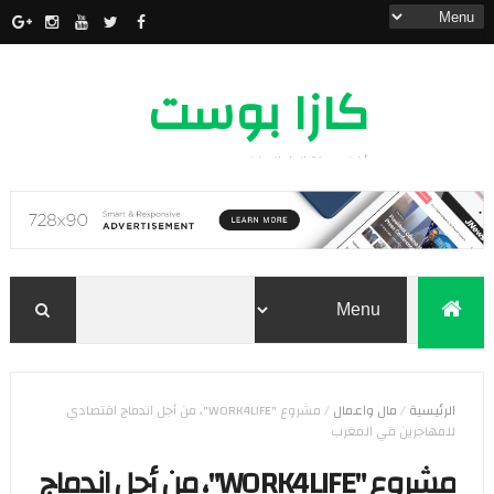
كازا بوست
أخبار مدينة الدار البيضاء
الرئيسية
/
مال واعمال
/
مشروع "WORK4LIFE"، من أجل اندماج اقتصادي
للمهاجرين في المغرب
مشروع "WORK4LIFE"، من أجل اندماج