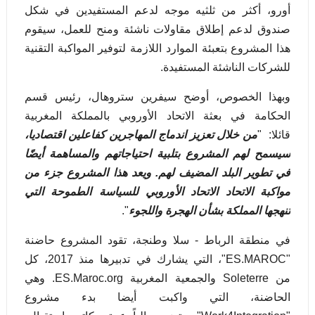
أورو، أكثر من ثلثيه
موجه لدعم المستفيدين في شكل
صندوق لدعم إطلاق مقاولات ناشئة ومنح للعمل، سيقوم
هذا المشروع بتعبئة الموارد اللازمة لتوفير المواكبة التقنية
للشركات الناشئة المستفيدة.
وبهذا الخصوص، أوضح سيفرين ستروهال، رئيس قسم
الحكامة في بعثة الاتحاد الأوروبي بالمملكة المغربية
قائلا: "
من خلال تعزيز اندماج المهاجرين كفاعلين
اقتصاديا،
سيسمح لهم المشروع بتلبية احتياجاتهم والمساهمة أيضًا
في
تطوير البلد المضيف لهم. ويعد هذا المشروع جزء من
مواكبة الاتحاد
الاتحاد الأوروبي للسياسة الطموحة التي
تنهجها المملكة بشأن الهجرة واللجوء
".
في منطقة الرباط - سلا وطنجة، تقود المشروع حاضنة
"
ES.MAROC
"، التي يشارك في تدبيرها منذ 2017، كل
من
Soleterre
والجمعية المغربية
ES.Maroc.org
. وهي
الحاضنة، التي واكبت أيضا
بدء مشروع