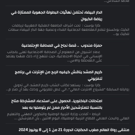
محمد السادس...
الدار البيضاء تحتضن نهائيات البطولة الجهوية الممتازة في
رياضة الكيوان
كازا بوست : تحت اشراف الجامعة الملكية المغربية لرياضات
الكيك بوكسنغ تنظم المقاطعة الجماعية الفداء وعصبة جهة الدار البيضاء سطات
للكيك بو...
حمزة مندوب .. قصة نجاح في الصحافة الإجتماعية
عماد اشنيول من المعلوم أن الصحافة الاجتماعية تعنى بالجانب
الإنساني في الحياة الاجتماعية، حيث تنتهج إزاء ذلك منهجا يعتمد
على الملاحظة والاس...
كريم المشد يناقش كيفيه الربح من الإنترنت في برنامج
تلفزيوني
كازا بوست : يستعد لكاتب الشاب كريم المشد، الي تحويل
رواياته السابقة "مشروع الانترنت المالي"، الي عمل تلفزيوني وذلك بعد أن صدر م...
امتحانات الباكلوريا.. الحصول على استدعاء المشاركة متاح
بالنسبة للمترشحين الأحرار ممن لم يتوصلوا به بعد
الرباط – أفادت وزارة التربية الوطنية والتكوين المهني والتعليم
العالي والبحث العلمي (قطاع التربية الوطنية)، اليوم الاثنين ، بأن المترشحين ...
ملتقى رواة العالم مغرب الحكايات الدورة 21 من 1 إلى 8 يوليوز 2024