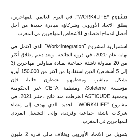
مشروع "
WORK4LIFE
": في اليوم العالمي للمهاجرين،
يطلق الاتحاد الأوروبي وشركاؤه مبادرة جديدة من أجل
أفضل اندماج اقتصادي للأشخاص المهاجرين في المغرب.
استمرارية لمشروع "
Work4Integration
" الذي اكتمل في
نهاية عام 2020، في ذروة الجائحة، وبعد
دعم إطلاق أكثر
من 20 مقاولة ناشئة جماعية بقيادة مقاولين مهاجرين (3
إلى 5
أشخاص) الذين استفادوا من أكثر من 150.000 أورو
بشكل مباشر، ومعظمهم نشطون حاليا، فإن
مؤسسة
Soleterre
، ومنظمة
CEFA
غير الحكومية
وجمعية
ASTICUDE
انخرطت منذ فاتح دجنبر 2021، في
مشروع "
WORK4LIFE
" الجديد، الذي يهدف إلى
إنشاء
شركات ناشئة جماعية وفردية، وإلى التشغيل الفردي
للمهاجرين في المغرب.
بتمويل من الاتحاد الأوروبي وبغلاف مالي قدره 2 مليون