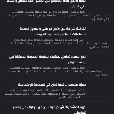
العلم والفن مرآة المجتمع بين الدكتور خالد غطاس والشاعر
علي المولى
كازا بوست : تعتبر مبادرة الورشة منصة لمختلف النقاشات
الاجتماعية والثقافية التي تجمع المثقفين والمهتمين في جلسة نقاشية من جهة ،
ومن جهة أخ...
اتفاقية شراكة بين الأمن الوطني والعدول لحماية
المعاملات التعاقدية ومحاربة الجريمة
في إطار صيانة وحماية الحقوق، ودعما للأمن التعاقدي
للمغاربة، و تنفيذا للتوجيهات الملكية السامية، المجسدة في رسالة جلالة الملك
محمد السادس...
الدار البيضاء تحتضن نهائيات البطولة الجهوية الممتازة في
رياضة الكيوان
كازا بوست : تحت اشراف الجامعة الملكية المغربية لرياضات
الكيك بوكسنغ تنظم المقاطعة الجماعية الفداء وعصبة جهة الدار البيضاء سطات
للكيك بو...
حمزة مندوب .. قصة نجاح في الصحافة الإجتماعية
عماد اشنيول من المعلوم أن الصحافة الاجتماعية تعنى بالجانب
الإنساني في الحياة الاجتماعية، حيث تنتهج إزاء ذلك منهجا يعتمد
على الملاحظة والاس...
كريم المشد يناقش كيفيه الربح من الإنترنت في برنامج
تلفزيوني