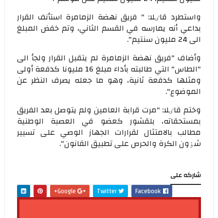
واستطرد قاٸلا: " فريق نهضة الزمامرة استأنف القرار
بداعي أنه يمارسه في القسم الثاني، وتم خفض المبلغ
الی 24 مليون سنتيم".
وأضاف "فريق نهضة الزمامرة لم يتقبل القرار ولجأ الی
"الطاس" التي طالبته بأداء مبلغ 16 مليونا كدفعة أولی
ومثلها كدفعة ثانية، وهو ما جعله يصرف النظر عن
الموضوع".
وختم قاٸلا: "مرت قرابة العامين ولم يتوصل بعد الفريق
بمستحقاته، بلقشور كعضو في العصبة الوطنية
مطالب بالامتثال لقرارات الجهاز الوصي علی تسيير
شٶون الكرة والحرص علی تطبيق القانون".
شاركه على
Google+
Twitter
Facebook