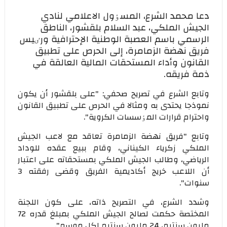
دعا محمد الشرع، المسٶول الاعلامي لنادي
الجيش الملكي، عبد السلام بلقشور، الناطق
الرسمي باسم العصبة الوطنية الإحترافية ورٸيس
فريق نهضة الزمامرة، إلی الحرص علی تطبيق
القانون وأداء المستحقات المالية العالقة في
ذمة فريقه.
وتابع الشرع في تصريح صحفي: "علی بلقشور أن يكون
نموذجا يحتدی به ومثالا في الحرص علی تطبيق القانون
واحترام قرارات المٶسسات الكروية".
وتابع "فريق نهضة الزمامرة تعاقد مع لاعب الجيش
الملكي زكرياء الكيناني، وقام ببيع عقده للوداد
الرياضي، وطالب الجيش الملكي بمستحقاته علی اعتبار
أن اللاعب خريج أكاديمية الفريق وقضی رفقته 3
سنوات".
وشدد الشرع، في التصريح ذاته، علی كون اللجنة
المختصة حكمت لصالح الجيش الملكي بمبلغ قدره 72
مليون سنتيم، 24 مليون سنتيم لكل موسم".