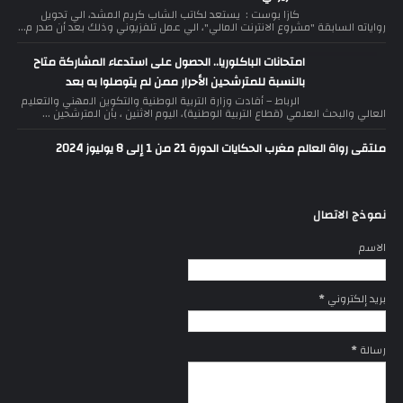
كازا بوست : يستعد لكاتب الشاب كريم المشد، الي تحويل
رواياته السابقة "مشروع الانترنت المالي"، الي عمل تلفزيوني وذلك بعد أن صدر م...
امتحانات الباكلوريا.. الحصول على استدعاء المشاركة متاح
بالنسبة للمترشحين الأحرار ممن لم يتوصلوا به بعد
الرباط – أفادت وزارة التربية الوطنية والتكوين المهني والتعليم
العالي والبحث العلمي (قطاع التربية الوطنية)، اليوم الاثنين ، بأن المترشحين ...
ملتقى رواة العالم مغرب الحكايات الدورة 21 من 1 إلى 8 يوليوز 2024
نموذج الاتصال
الاسم
بريد إلكتروني
*
رسالة
*