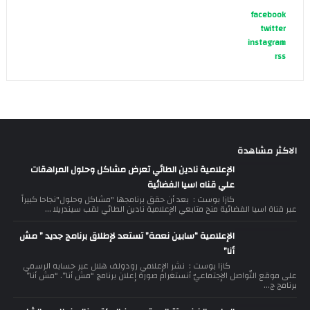
facebook
twitter
instagram
rss
الاكثر مشاهدة
الإعلامية نادين الطائي تعرض مشاكل وحلول المراهقات
علي قناه اسيا الفضائية
كازا بوست : بعد أن حقق برنامجها "مشاكل وحلول"نجاحا كبيراً
عبر قناة اسيا الفضائية منح متابعي الإعلامية نادين الطائي لقب سيندريلا ...
الإعلامية “سابين نعمة” تستعد لإطلاق برنامج جديد ” مش
أنا”
كازا بوست : نشر الإعلامي رودولف هلال عبر حسابه الرسمي
على موقع التّواصل الإجتماعيّ أنستغرام صورة إعلان برنامج “مش أنا”. “مش أنا”
برنامج ج...