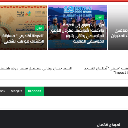
فنون
من الراب والراي إلى العيطة
فنون
ماهيري
والأغنية الأمازيغية.. مهرجان الناظور
 المهرجان
المتوسطي يحتفي بتنوع
"العيطة أكاديمي" مسابقة
الموسيقى المغربية
لاكتشاف مواهب الشعبي
ة "سيتي" تُطلقان النسخة
السيد حسان بركاني يستقبل سفير دولة باكستان 
OOK
DISQUS
BLOGGER
نموذج الاتصال