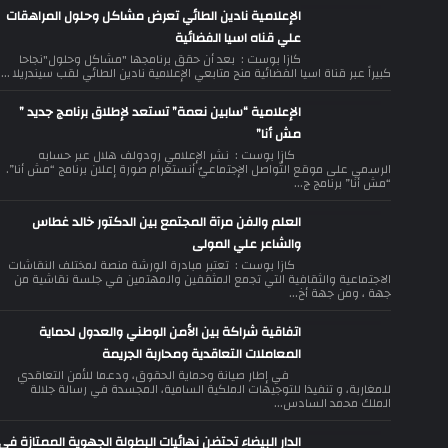
الإعلامية نادين الطائي تعرض مشاكل وحلول المراهقات
علي قناه اسيا الفضائية
كازا بوست : بعد أن حقق برنامجها "مشاكل وحلول"نجاحا
كبيراً عبر قناة اسيا الفضائية منح متابعي الإعلامية نادين الطائي لقب سيندريلا ...
الإعلامية “سابين نعمة” تستعد لإطلاق برنامج جديد ”
مش أنا”
كازا بوست : نشر الإعلامي رودولف هلال عبر حسابه
الرسمي على موقع التّواصل الإجتماعيّ أنستغرام صورة إعلان برنامج “مش أنا”.
“مش أنا” برنامج ج...
العلم والفن مرآة المجتمع بين الدكتور خالد غطاس
والشاعر علي المولى
كازا بوست : تعتبر مبادرة الورشة منصة لمختلف النقاشات
الاجتماعية والثقافية التي تجمع المثقفين والمهتمين في جلسة نقاشية من
جهة ، ومن جهة أخ...
اتفاقية شراكة بين الأمن الوطني والعدول لحماية
المعاملات التعاقدية ومحاربة الجريمة
في إطار صيانة وحماية الحقوق، ودعما للأمن التعاقدي
للمغاربة، و تنفيذا للتوجيهات الملكية السامية، المجسدة في رسالة جلالة
الملك محمد السادس...
الدار البيضاء تحتضن نهائيات البطولة الجهوية الممتازة في