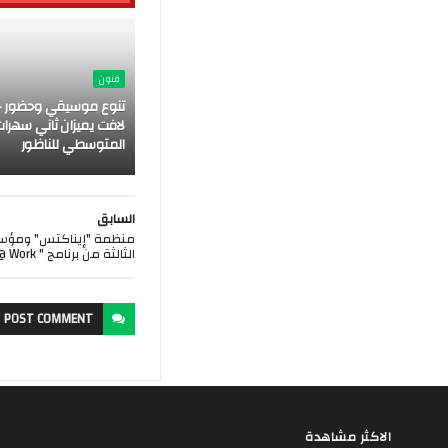
فنون
تنوع موسيقي وحضور ج
لافت يميزان ثاني سهرات
المتوسطي للناظور
السابق
منظمة "إيناكتس" ومؤسس
الثالثة من برنامج " Impact @ Work"
POST
COMMENT
الاكثر مشاهدة