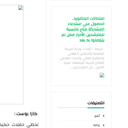
امتحانات الباكلوريا..
الحصول على استدعاء
المشاركة متاح بالنسبة
للمترشحين الأحرار ممن لم
يتوصلوا به بعد
الرباط – أفادت وزارة التربية
الوطنية والتكوين المهني
والتعليم العالي والبحث العلمي
(قطاع التربية الوطنية)، اليوم
الاثنين ، بأن المترشحين ...
التصنيفات
كازا بوست :
أنفو
تحظي حفلات حكيم 
رياضة