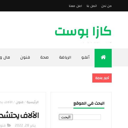
من نحن
اتصل بنا
اعلن معنا
كازا بوست
أخبار مدينة الدار البيضاء
أنفو
الرياضة
صحة
فنون
مال و
أخبار عاجلة
الرئيسية
/
فنون
/
الآلاف ي
البحث في الموقع
الآلاف يحتش
يناير 28, 2022
فنو