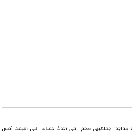
بتواجد جماهيري ضخم في أحدث حفلاته التي أقيمت أمس ب