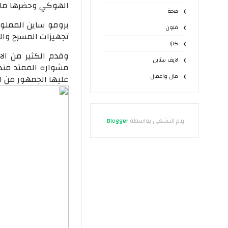
الهوكي وحضرها ما يقرب من 10 آلاف شخص، الحفل أقامته
صحة
برومو ساين المملو
فنون
تجهيزات المسرح وال
كازا
وقدم الكثير من ال
لايف ستايل
مشواره الممتد منذ 
مال واعمال
عليها الجمهور من ال
يتم التشغيل بواسطة
Blogger
.