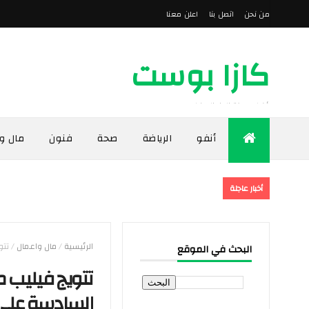
من نحن
اتصل بنا
اعلن معنا
كازا بوست
أخبار مدينة الدار البيضاء
أنفو
الرياضة
صحة
فنون
مال و
أخبار عاجلة
الرئيسية
/
مال واعمال
/
تتو
البحث في الموقع
تتويج فيليب
السادسة على 