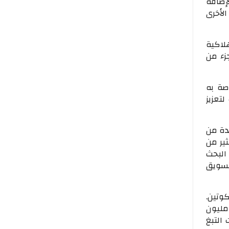
إضافة
لأخرى
IQOS والمواد الاستهلاكية
ق من إدارة الغذاء والدواء الأمريكية (FDA) كجزء من
صة به
تعزيز
دة من
ثير من
البحث
تسويق
نيكوتين.
الى غاية 30 سبتمبر 2021، أعلنت شركة فيليب موريس العالمية أن ما يقرب من14.9مليون
التبغ