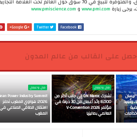
 يرجى زيارة
www.pmi.com
و
www.pmiscience.com
Google+
Twitter
Facebook
حصل على القالب من عالم المدون
مال واعمال
مال واعمال
"نيسان
تشارك QN Maroc إلى جانب أكثر من
lean Power Industry Summit
 وتُعِيد
8,000 رائد أعمال من 30 دولة في
2026: هواوي المغرب تحفز
اضية
مؤتمر V-Convention 2026
الانتقال الطاقي الصناعي في
خدامات
العالمي بماليزيا
المغرب