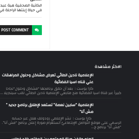
الكاتبة الصحفية هبة عبد 
في حياة إبنتها الراحلة في 
POST
COMMENT
الاكثر مشاهدة
الإعلامية نادين الطائي تعرض مشاكل وحلول المراهقات
علي قناه اسيا الفضائية
كازا بوست : بعد أن حقق برنامجها "مشاكل وحلول"نجاحا
كبيراً عبر قناة اسيا الفضائية منح متابعي الإعلامية نادين الطائي لقب سيندريلا ...
الإعلامية “سابين نعمة” تستعد لإطلاق برنامج جديد ”
مش أنا”
كازا بوست : نشر الإعلامي رودولف هلال عبر حسابه
الرسمي على موقع التّواصل الإجتماعيّ أنستغرام صورة إعلان برنامج “مش أنا”.
“مش أنا” برنامج ج...