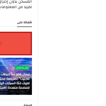
لمزيد من المعلومات،
شاركه على
ا
مال واعمال
نيسان مصر تبدأ مبيعات 
ماجنيت" المجمعة محليًا،
تعريف فئة السيارات الري
المدمجة متعددة الاست
السابق