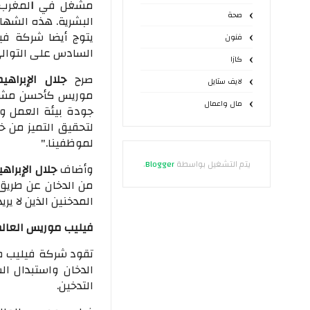
مشغل
في
ا
لمغرب
صحة
البشرية. هذه الشه
يتوج أيضا شركة في
فنون
السادس على التوالي
كازا
صرح
جلال الإبراه
لايف ستايل
موريس
كأحسن مشغل
مال واعمال
جودة بيئة العمل
وا
لتحقيق التميز من خ
لموظفينا."
يتم التشغيل بواسطة
Blogger
.
وأضاف
جلال الإبراه
من الدخان عن طريق 
المدخنين الذين لا يري
فيليب موريس العالم
تقود شركة فيليب مو
الدخان واستبدال الس
التدخين.