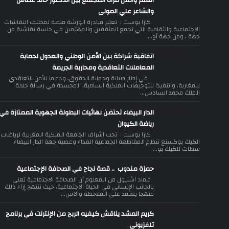
العلم والفن مرآة المجتمع بين الدكتور خالد غطاس
والشاعر علي المولى
كازا بوست : تعتبر مبادرة الورشة منصة لمختلف النقاشات
الاجتماعية والثقافية التي تجمع المثقفين والمهتمين في جلسة نقاشية من
جهة ، ومن جهة أخ...
اتفاقية شراكة بين الأمن الوطني والعدول لحماية
المعاملات التعاقدية ومحاربة الجريمة
في إطار صيانة وحماية الحقوق، ودعما للأمن التعاقدي
للمغاربة، و تنفيذا للتوجيهات الملكية السامية، المجسدة في رسالة جلالة
الملك محمد السادس...
الدار البيضاء تحتضن نهائيات البطولة الجهوية الممتازة في
رياضة الكيوان
كازا بوست : تحت اشراف الجامعة الملكية المغربية لرياضات
الكيك بوكسنغ تنظم المقاطعة الجماعية الفداء وعصبة جهة الدار البيضاء
سطات للكيك بو...
حمزة مندوب .. قصة نجاح في الصحافة الإجتماعية
عماد اشنيول من المعلوم أن الصحافة الاجتماعية تعنى
بالجانب الإنساني في الحياة الاجتماعية، حيث تنتهج إزاء ذلك
منهجا يعتمد على الملاحظة والاس...
كريم المشد يناقش كيفيه الربح من الإنترنت في برنامج
تلفزيوني