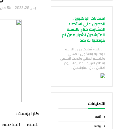
يناير 28, 2022
مال 
امتحانات الباكلوريا..
الحصول على استدعاء
المشاركة متاح بالنسبة
للمترشحين الأحرار ممن لم
يتوصلوا به بعد
الرباط – أفادت وزارة التربية
الوطنية والتكوين المهني
والتعليم العالي والبحث العلمي
(قطاع التربية الوطنية)، اليوم
الاثنين ، بأن المترشحين ...
التصنيفات
كازا بوست :
أنفو
للسنة السادسة
رياضة