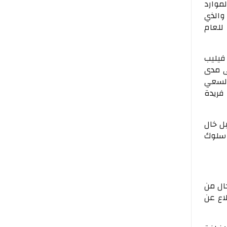
لموارد
 والذي
للعام
فيليب
ى مدى
السعي
فريدة
ل خال
 سلوك
ال من
لاع عن