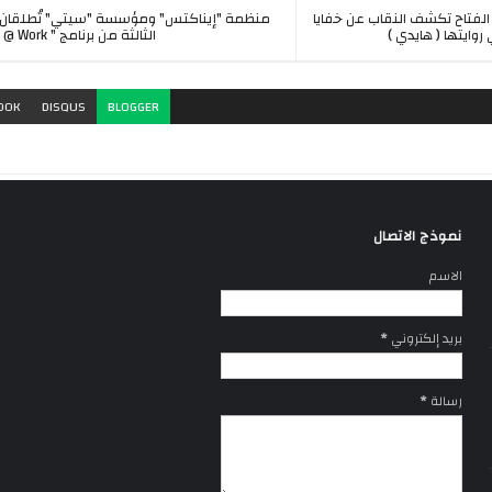
الفتاح تكشف النقاب عن خفايا
منظمة "إيناكتس" ومؤسسة "سيتي" تُطلقان 
روايتها ( هايدي )
الثالثة من برنامج " Impact @ Work"
OOK
DISQUS
BLOGGER
نموذج الاتصال
الاسم
بريد إلكتروني
*
رسالة
*