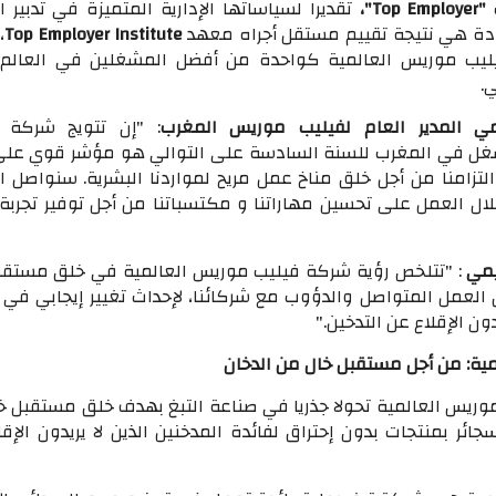
"
Top Employer
"،
تقديرا لسياساتها الإدارية المتميزة في تدبير ا
ادة هي نتيجة تقييم مستقل أجراه معهد
Top Employer Institute
،
ليب موريس العالمية كواحدة من أفضل المشغلين في العالم 
.
يمي المدير العام لفيليب موريس المغرب
: "إن تتويج شركة 
 في المغرب للسنة السادسة على التوالي هو مؤشر قوي عل
لتزامنا من أجل خلق مناخ عمل مريح لمواردنا البشرية. سنواصل 
لال العمل على تحسين مهاراتنا و مكتسباتنا من أجل توفير تجربة 
يمي
: "تتلخص رؤية شركة فيليب موريس العالمية في خلق مستقب
العمل المتواصل والدؤوب مع شركائنا، لإحداث تغيير إيجابي في
دون الإقلاع عن التدخين."
ية: من أجل مستقبل خال من الدخان
ريس العالمية تحولا جذريا في صناعة التبغ بهدف خلق مستقبل خ
جائر بمنتجات بدون إحتراق لفائدة المدخنين الذين لا يريدون الإق