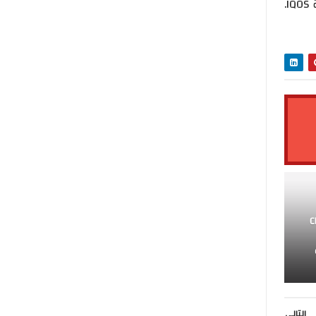
المسخن بدون إحتراق، والمتوفرة للبيع في 70 سوق حول العالم تحت العلامة التجارية IQOS.
C
التالى