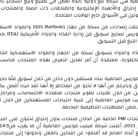
ية هي شركة تبغ دولية رائدة تعمل في تصنيع وبيع السجائر، بال
إحتراق والأجهزة الإلكترونية والملحقات ذات الصلة والمنتجات ا
تين في الأسواق خارج الولايات المتحدة.
بالإضافة إلى ذلك، تلقت إصدارات من نسخة من جهاز  Platform1
من شركة فيليب موريس تصاريح تسوي
لتبغ قبل التسويق.
ذاء والدواء بتسويق نسخة من الجهاز والمواد الاستهلاكية الخا
خطورة، معتقدة أن أمر تعديل التعرض لهذه المنتجات مناسب ل
وريس العالمية ببناء مستقبل دون دخان من خلال تسويق فئة جدي
ق وبالرغم من أنها لا تخلو من المخاطر إلا أنها تعد خيارا أفضل بك
ين. من خلال تقنيات تطوير منتجات متعددة الاختصاصات، ومراكز 
ب موريس العالمية إلى تلبية احتياجات المستهلكين من خلال 
 ضمن المتطلبات التنظيمية الصارمة.
تتضمن مجموعة منتجات PMI الخالية من الدخان منتجات بدون إحتراق تحتوي على ال
أنحاء العالم قد أقلعوا عن التدخين بالفعل وتحولوا إلى منتجات 