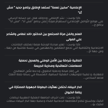
الإعلامية “سابين نعمة” تستعد لإطلاق برنامج جديد ” مش
أنا”
كازا بوست : نشر الإعلامي رودولف هلال عبر حسابه الرسمي
على موقع التّواصل الإجتماعيّ أنستغرام صورة إعلان برنامج “مش أنا”. “مش أنا”
برنامج ج...
العلم والفن مرآة المجتمع بين الدكتور خالد غطاس والشاعر
علي المولى
كازا بوست : تعتبر مبادرة الورشة منصة لمختلف النقاشات
الاجتماعية والثقافية التي تجمع المثقفين والمهتمين في جلسة نقاشية من جهة ،
ومن جهة أخ...
اتفاقية شراكة بين الأمن الوطني والعدول لحماية
المعاملات التعاقدية ومحاربة الجريمة
في إطار صيانة وحماية الحقوق، ودعما للأمن التعاقدي
للمغاربة، و تنفيذا للتوجيهات الملكية السامية، المجسدة في رسالة جلالة الملك
محمد السادس...
الدار البيضاء تحتضن نهائيات البطولة الجهوية الممتازة في
رياضة الكيوان
كازا بوست : تحت اشراف الجامعة الملكية المغربية لرياضات
الكيك بوكسنغ تنظم المقاطعة الجماعية الفداء وعصبة جهة الدار البيضاء سطات
للكيك بو...