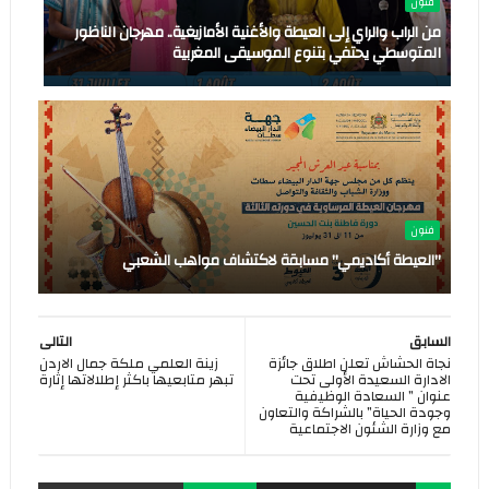
فنون
من الراب والراي إلى العيطة والأغنية الأمازيغية.. مهرجان الناظور
المتوسطي يحتفي بتنوع الموسيقى المغربية
فنون
"العيطة أكاديمي" مسابقة لاكتشاف مواهب الشعبي
السابق
التالى
نجاة الحشاش تعلن اطلاق جائزة
زينة العلمي ملكة جمال الاردن
الادارة السعيدة الأولى تحت
تبهر متابعيها باكثر إطلالاتها إثارة
عنوان ” السعادة الوظيفية
وجودة الحياة” بالشراكة والتعاون
مع وزارة الشئون الاجتماعية