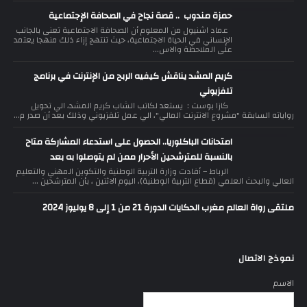
حمزة مندوب .. قصة نجاح في الصحافة الإجتماعية
عماد اشنيول من المعلوم أن الصحافة الاجتماعية تعنى بالجانب
الإنساني في الحياة الاجتماعية، حيث تنتهج إزاء ذلك منهجا يعتمد
على الملاحظة والاس...
كريم المشد يناقش كيفيه الربح من الإنترنت في برنامج
تلفزيوني
كازا بوست : يستعد لكاتب الشاب كريم المشد، الي تحويل
رواياته السابقة "مشروع الانترنت المالي"، الي عمل تلفزيوني وذلك بعد أن صدر م...
امتحانات الباكلوريا.. الحصول على استدعاء المشاركة متاح
بالنسبة للمترشحين الأحرار ممن لم يتوصلوا به بعد
الرباط – أفادت وزارة التربية الوطنية والتكوين المهني والتعليم
العالي والبحث العلمي (قطاع التربية الوطنية)، اليوم الاثنين ، بأن المترشحين ...
ملتقى رواة العالم مغرب الحكايات الدورة 21 من 1 إلى 8 يوليوز 2024
نموذج الاتصال
الاسم