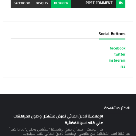
POST
COMMENT
FACEBOOK
DISQUS
BLOGGER
Social Buttons
facebook
twitter
instagram
rss
الاكثر مشاهدة
الإعلامية نادين الطائي تعرض مشاكل وحلول المراهقات
علي قناه اسيا الفضائية
كازا بوست : بعد أن حقق برنامجها "مشاكل وحلول"نجاحا كبيراً
عبر قناة اسيا الفضائية منح متابعي الإعلامية نادين الطائي لقب سيندريلا ...